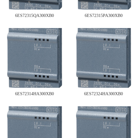
6ES72315QA300XB0
6ES72315PA300XB0
6ES72314HA300XB0
6ES72324HA300XB0