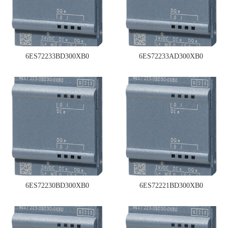
6ES72233BD300XB0
6ES72233AD300XB0
6ES72230BD300XB0
6ES72221BD300XB0