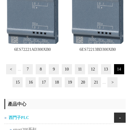
6ES72221AD300XB0
6ES72213BD300XB0
<
...
7
8
9
10
11
12
13
14
15
16
17
18
19
20
21
...
>
產品中心
-
西門子PLC
smart200系列