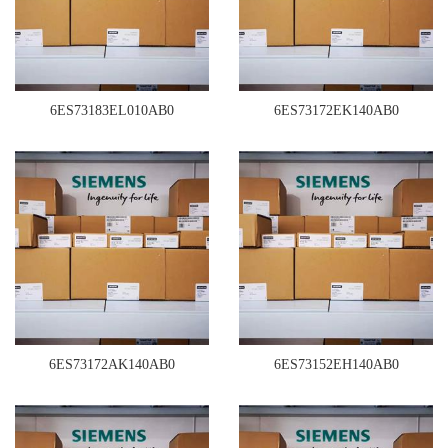
6ES73183EL010AB0
6ES73172EK140AB0
6ES73172AK140AB0
6ES73152EH140AB0