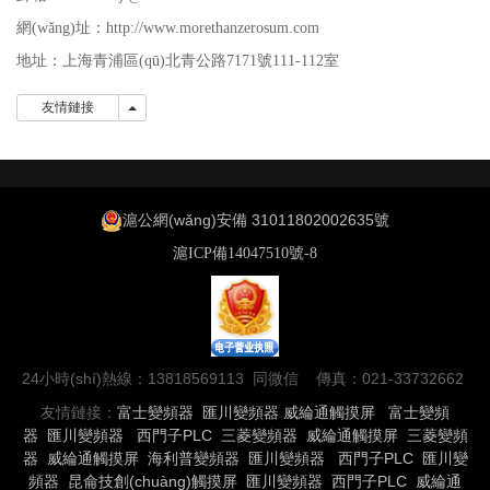
網(wǎng)址：http://www.morethanzerosum.com
地址：
上海青浦區(qū)北青公路7171號111-112室
友情鏈接
友情鏈接
滬公網(wǎng)安備 31011802002635號
滬ICP備14047510號-8
24小時(shí)熱線：13818569113 同微信 傳真：021-33732662
友情鏈接：
富士變頻器
匯川變頻器
威綸通觸摸屏
富士變頻
器
匯川變頻器
西門子PLC
三菱變頻器
威綸通觸摸屏
三菱變頻
器
威綸通觸摸屏
海利普變頻器
匯川變頻器
西門子PLC
匯川變
頻器
昆侖技創(chuàng)觸摸屏
匯川變頻器
西門子PLC
威綸通