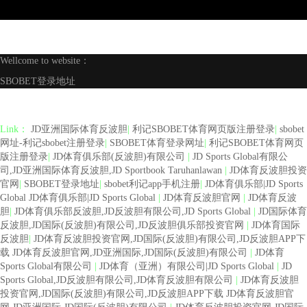
Wellcome to website：
SBOBET登录地址
Link：
JD亚洲国际体育反波胆
|
利记SBOBET体育网页版注册登录
|
sbobet
网址-利记sbobet注册登录
|
SBOBET体育登录网址
|
利记SBOBET体育网页
版注册登录
|
JD体育俱乐部(反波胆)有限公司
|
JD Sports Global有限公
司,JD亚洲国际体育反波胆,JD Sportbook Taruhanlawan
|
JD体育反波胆投资
官网
|
SBOBET登录地址
|
sbobet利记app手机注册
|
JD体育俱乐部|JD Sports
Global JD体育俱乐部|JD Sports Global
|
JD体育反波胆官网
|
JD体育反波
胆
|
JD体育俱乐部反波胆,JD反波胆有限公司,JD Sports Global
|
JD国际体育
反波胆,JD国际(反波胆)有限公司,JD反波胆俱乐部投资官网
|
JD体育国际
反波胆
|
JD体育反波胆投资官网,JD国际(反波胆)有限公司,JD反波胆APP下
载 JD体育反波胆官网,JD亚洲国际,JD国际(反波胆)有限公司
|
JD体育
Sports Global有限公司
|
JD体育（亚洲）有限公司|JD Sports Global
|
JD
Sports Global,JD反波胆有限公司,JD体育反波胆有限公司
|
JD体育反波胆
投资官网,JD国际(反波胆)有限公司,JD反波胆APP下载 JD体育反波胆官