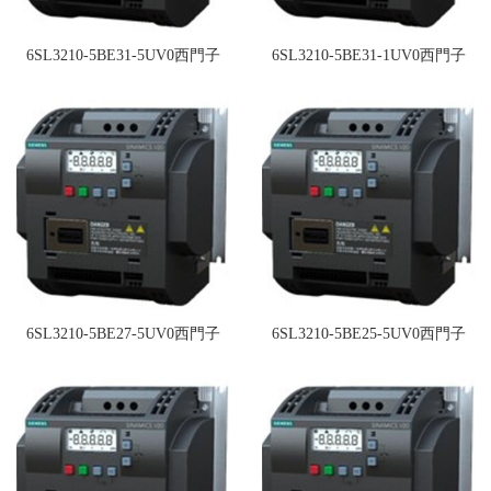
6SL3210-5BE31-5UV0西門子
6SL3210-5BE31-1UV0西門子
V20變頻器
V20變頻器
6SL3210-5BE27-5UV0西門子
6SL3210-5BE25-5UV0西門子
V20變頻器
V20變頻器