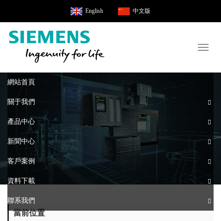
English
中文版
Toggl
naviga
網站首頁
關于我們
產品中心
新聞中心
客戶案例
資料下載
聯系我們
當前位置