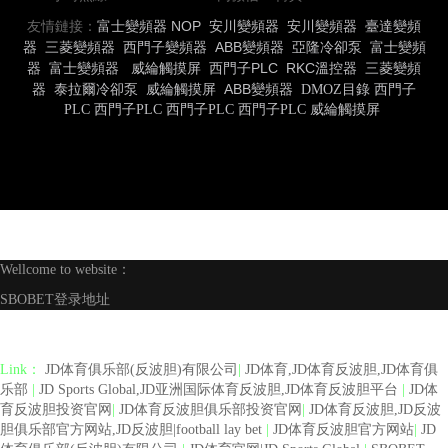
友情鏈接：
富士變頻器
NOP
安川變頻器
安川變頻器
臺達變頻
器
三菱變頻器
西門子變頻器
ABB變頻器
亞隆冷卻泵
富士變頻
器
富士變頻器
威綸觸摸屏
西門子PLC
RKC溫控器
三菱變頻
器
泰拉爾冷卻泵
威綸觸摸屏
ABB變頻器
DMOZ目錄
西門子
PLC
西門子PLC
西門子PLC
西門子PLC
威綸觸摸屏
Wellcome to website：
SBOBET登录地址
Link：
JD体育俱乐部(反波胆)有限公司
|
JD体育,JD体育反波胆,JD体育俱
乐部
|
JD Sports Global,JD亚洲国际体育反波胆,JD体育反波胆平台
|
JD体
育反波胆投资官网
|
JD体育反波胆俱乐部投资官网
|
JD体育反波胆,JD反波
胆俱乐部官方网站,JD反波胆|football lay bet
|
JD体育反波胆官方网站
|
JD