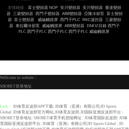
友情鏈接：
富士變頻器
NOP
安川變頻器
安川變頻器
臺達變頻
器
三菱變頻器
西門子變頻器
ABB變頻器
亞隆冷卻泵
富士變頻
器
富士變頻器
威綸觸摸屏
西門子PLC
RKC溫控器
三菱變頻
器
泰拉爾冷卻泵
威綸觸摸屏
ABB變頻器
DMOZ目錄
西門子
PLC
西門子PLC
西門子PLC
西門子PLC
威綸觸摸屏
Wellcome to website：
SBOBET登录地址
Link：
JD体育反波胆APP下载
|
JD体育（亚洲）有限公司|JD Sports
Global
|
JD体育反波胆官方网站,JD体育反波胆,JD国际亚洲反波胆平台
|
SBOBET登录地址
|
SBOBET体育手机登陆网址
|
JD体育国际反波胆
|
JD体
育国际亚洲反波胆平台
|
JD体育（亚洲）有限公司|JD Sports Global
|
JD