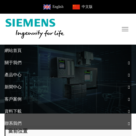
English
中文版
Toggl
naviga
網站首頁
關于我們
產品中心
新聞中心
客戶案例
資料下載
聯系我們
當前位置