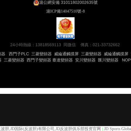
滬公網安備 31011802002635號
滬ICP備14047510號-8
24小時熱線：13818569113 同微信 傳真：021-33732662
頻器
西門子PLC
三菱變頻器
威綸通觸摸屏
三菱變頻器
威綸通觸摸屏
器
三菱變頻器
西門子變頻器
臺達變頻器
安川變頻器
匯川變頻器
NO
反波胆,JD国际(反波胆)有限公司,JD反波胆俱乐部投资官网
|
JD Sports G