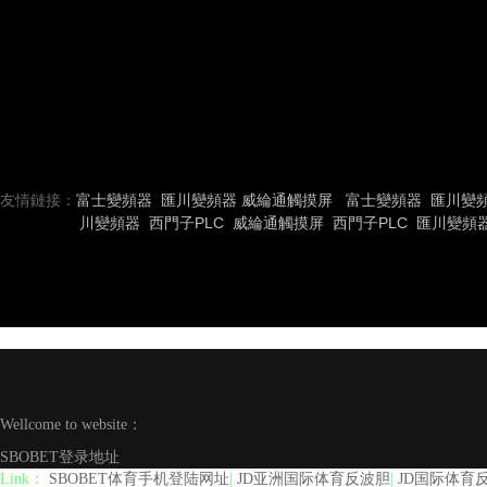
友情鏈接：
富士變頻器
匯川變頻器
威綸通觸摸屏
富士變頻器
匯川變
川變頻器
西門子PLC
威綸通觸摸屏
西門子PLC
匯川變頻
Wellcome to website：
SBOBET登录地址
Link：
SBOBET体育手机登陆网址
|
JD亚洲国际体育反波胆
|
JD国际体育