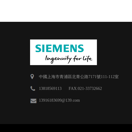
中國上海市青浦區北青公路7171號111-112室
13818569113 FAX:021-33732662
13916183699
@139.com