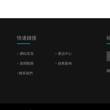
快速鏈接
> 網站首頁
> 產品中心
> 新聞動態
> 經典案例
關
>聯系我們