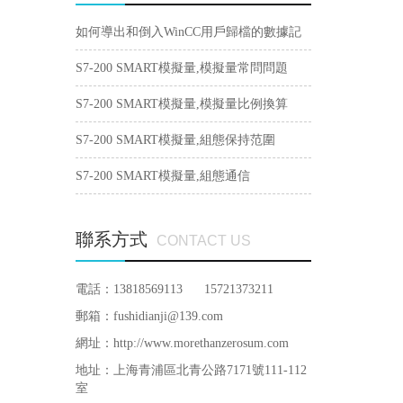
如何導出和倒入WinCC用戶歸檔的數據記
錄？
S7-200 SMART模擬量,模擬量常問問題
S7-200 SMART模擬量,模擬量比例換算
S7-200 SMART模擬量,組態保持范圍
S7-200 SMART模擬量,組態通信
聯系方式
CONTACT US
電話：13818569113 15721373211
郵箱：fushidianji@139.com
網址：http://www.morethanzerosum.com
地址：
上海青浦區北青公路7171號111-112
室