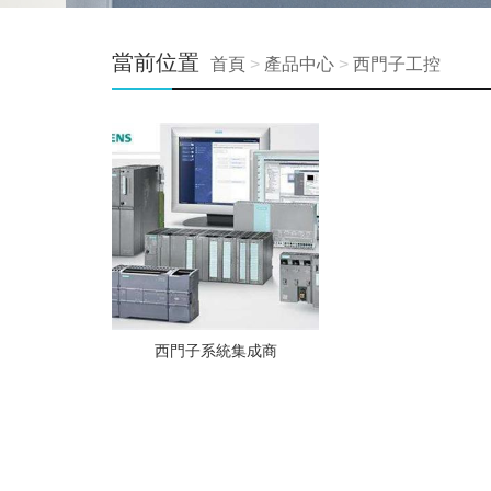
當前位置
首頁
>
產品中心
>
西門子工控
西門子系統集成商