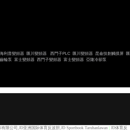
海利普變頻器
匯川變頻器
西門子PLC
匯川變頻器
昆侖技創觸摸屏
匯
P齒輪泵
富士變頻器
西門子變頻器
富士變頻器
亞隆冷卻泵
lobal有限公司,JD亚洲国际体育反波胆,JD Sportbook Taruhanlawan
|
JD体育反