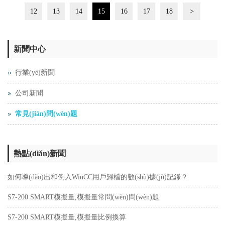
12
13
14
15
16
17
18
>
新聞中心
行業(yè)新聞
公司新聞
常見(jiàn)問(wèn)題
熱點(diǎn)新聞
如何導(dǎo)出和倒入WinCC用戶歸檔的數(shù)據(jù)記錄？
S7-200 SMART模擬量,模擬量常問(wèn)問(wèn)題
S7-200 SMART模擬量,模擬量比例換算