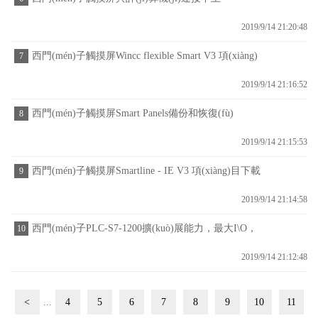
2019/9/14 21:20:48
西門(mén)子觸摸屏Wincc flexible Smart V3 項(xiàng)
7
目打包傳送到現(xiàn)場(chǎng)
2019/9/14 21:16:52
西門(mén)子觸摸屏Smart Panels備份和恢復(fù)
8
2019/9/14 21:15:53
西門(mén)子觸摸屏Smartline - IE V3 項(xiàng)目下載
9
2019/9/14 21:14:58
西門(mén)子PLC-S7-1200擴(kuò)展能力，最大I\O，
10
電源需求計(jì)算常見(jiàn)問(wèn)題
2019/9/14 21:12:48
<
...
4
5
6
7
8
9
10
11