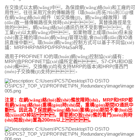
在交換式以太網(wǎng)中，為保證網(wǎng)絡(luò)和工廠的可
用性，往往采用冗余的傳輸路徑（環(huán)形拓?fù)洌@樣
在網(wǎng)絡(luò)組件（如交換機(jī)，網(wǎng)線故障）導
(dǎo)致一條傳輸路徑失效時(shí)，其替換路徑是生
效的，網(wǎng)絡(luò)通訊仍然不受影響。在
工業(yè)以太網(wǎng)中，如果物理上成環(huán)但未設
(shè)置正確的環(huán)網(wǎng)管理功能
,
會(huì)導(dǎo)致
IO
通
訊直接中斷。環(huán)網(wǎng)控制方式可以基于不同協(xié)
議：
MRP/HRP/MRPD/PRP/HaSaR
等。
適用于
PROFINET IO
的環(huán)網(wǎng)控制協(xié)議有：
MRP(
由
PROFINET
協(xié)議所定義，
S7-CPU
和
IO
設
(shè)備，交換機(jī)均有支持
MRP
的版本
)
和
HRP(
僅西門
(mén)子交換機(jī)支持
)
。
注意：在網(wǎng)絡(luò)設(shè)備故障時(shí)，
MRP
和
HRP
都
有網(wǎng)絡(luò)重構(gòu)時(shí)間，重構(gòu)期間
IO
通訊中
斷。因此為了保證網(wǎng)絡(luò)重構(gòu)期間不會(huì)出
現(xiàn)
IO
掉站，需要將
IO
設(shè)備的看門(mén)狗時
(shí)間設(shè)置為
200ms
以上。