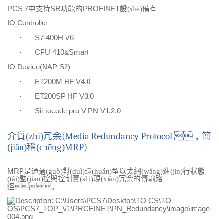
PCS 7
中支持
SR
功能的
PROFINET
設(shè)備有
IO Controller
·
S7-400H V6
·
CPU 410&Smart
IO
Device(
NAP S2)
·
ET200M HF V4.0
·
ET200SP HF V3.0
·
Simocode pro V PN V1.2.0
介質(zhì)冗余
(Media Redundancy Protocol
，簡
(jiǎn)稱(chēng)
MRP)
MRP
是通過(guò)對(duì)環(huán)型以太網(wǎng)進(jìn)行狀態
(tài)監(jiān)控與控制實(shí)現(xiàn)冗余的傳輸路
徑。