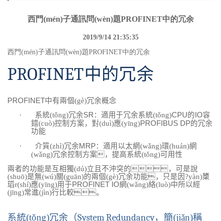
西門(mén)子通訊問(wèn)題PROFINET中的冗余
2019/9/14 21:35:35
西門(mén)子通訊問(wèn)題PROFINET中的冗余
PROFINET
中的冗余
PROFINET
中有兩個(gè)冗余概念
·
系統(tǒng)冗余
SR
：適用于冗余系統(tǒng)
CPU
的
IO
容
錯(cuò)控制方案，對(duì)應(yīng)
PROFIBUS DP
的冗余
功能
·
介質(zhì)冗余
MRP
：適用以太網(wǎng)環(huán)網
(wǎng)冗余控制方案，提高系統(tǒng)可用性
兩者的功能是互相獨(dú)立且不沖突的，可是說
(shuō)是無(wú)關(guān)的兩個(gè)冗余功能，只是因?yàn)橥
瑫r(shí)應(yīng)用于
PROFINET IO
網(wǎng)絡(luò)中所以經
(jīng)常進(jìn)行比較。
系統(tǒng)冗余（
System Redundancy
，簡(jiǎn)稱