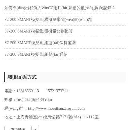
如何導(dǎo)出和倒入WinCC用戶(hù)歸檔的數(shù)據(jù)記錄？
S7-200 SMART模擬量,模擬量常問(wèn)問(wèn)題
S7-200 SMART模擬量,模擬量比例換算
S7-200 SMART模擬量,組態(tài)保持范圍
S7-200 SMART模擬量,組態(tài)通信
聯(lián)系方式
電話：13818569113 15721373211
郵箱：fushidianji@139.com
網(wǎng)址：http://www.morethanzerosum.com
地址：
上海青浦區(qū)北青公路7171號(hào)111-112室
友情鏈接
友情鏈接