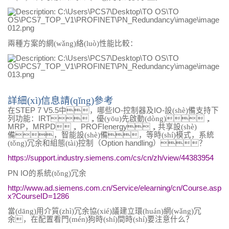
兩種方案的網(wǎng)絡(luò)性能比較：
詳細(xì)信息請(qǐng)參考
在
STEP 7 V5.5
中，哪些
IO-
控制器及
IO-
設(shè)備支持下
列功能：
IRT
，優(yōu)先啟動(dòng)，
MRP
，
MRPD
，
PROFIenergy
，共享設(shè)
備，智能設(shè)備，等時(shí)模式，系統
(tǒng)冗余和組態(tài)控制（
Option handling
）？
https://support.industry.siemens.com/cs/cn/zh/view/44383954
PN IO
的系統(tǒng)冗余
http://www.ad.siemens.com.cn/Service/elearning/cn/Course.asp
x?CourseID=1286
當(dāng)用介質(zhì)冗余協(xié)議建立環(huán)網(wǎng)冗
余，在配置看門(mén)狗時(shí)間時(shí)要注意什么？