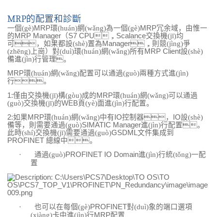
MRP
的配置和診斷
一個(gè)
MRP
環(huán)網(wǎng)為一個(gè)
MRP
冗余域，由惟一
的
MRP Manager
（
S7 CPU
，
Scalance
交換機(jī)均
可，如果都設(shè)置為
Manager
，則競(jìng)爭
(zhēng)上崗）對(duì)環(huán)網(wǎng)所有
MRP Client
設(shè)
備進(jìn)行管理。
MRP
環(huán)網(wǎng)配置可以通過(guò)兩種方式進(jìn)
行。
1:
僅由交換機(jī)構(gòu)成的
MRP
環(huán)網(wǎng)可以通過
(guò)交換機(jī)的
WEB
頁(yè)面進(jìn)行配置。
2:
如果
MRP
環(huán)網(wǎng)中有
IO
控制器，
IO
設(shè)
備等，則需要通過(guò)
SIMATIC Manager
進(jìn)行配置。
此時(shí)交換機(jī)需要通過(guò)
GSDML
文件集成到
PROFINET
總線中。
·
通過(guò)
PROFINET IO Domain
進(jìn)行統(tǒng)一配
置
·
也可以在每個(gè)
PROFINET
對(duì)象的端口選項
(xiàng)卡中進(jìn)行
MRP
配置