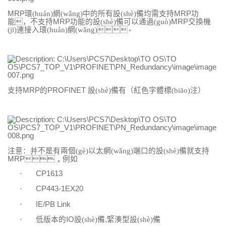
MRP
環(huán)網(wǎng)中的所有設(shè)備均需支持
MRP
功
能，不支持
MRP
功能的設(shè)備可以通過(guò)
MRP
交換機
(jī)連接入環(huán)網(wǎng)。
支持
MRP
的
PROFINET
設(shè)備有（紅色字體標(biāo)注）
注意：并不是有兩個(gè)以太網(wǎng)端口的設(shè)備就支持
MRP
，例如
·
CP1613
·
CP443-1EX20
·
IE/PB Link
·
低版本的
IO
設(shè)備
,
緊湊型設(shè)備