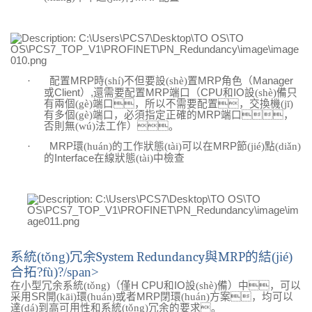
·
配置
MRP
時(shí)不但要設(shè)置
MRP
角色（
Manager
或
Client
）
,
還需要配置
MRP
端口
（
CPU
和
IO
設(shè)備只
有兩個(gè)端口，所以不需要配置，交換機(jī)
有多個(gè)端口，必須指定正確的
MRP
端口，
否則無(wú)法工作）。
·
MRP
環(huán)的工作狀態(tài)可以在
MRP
節(jié)點(diǎn)
的
Interface
在線狀態(tài)中檢查
系統(tǒng)冗余
System Redundancy
與
MRP
的結(jié)
合拓?fù)?/span>
在小型冗余系統(tǒng)（僅
H CPU
和
IO
設(shè)備）中，可以
采用
SR
開(kāi)環(huán)或者
MRP
閉環(huán)方案，均可以
達(dá)到高可用性和系統(tǒng)冗余的要求。