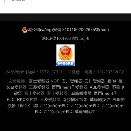
滬公網(wǎng)安備 31011802002635號(hào)
滬ICP備10019534號(hào)-8
24小時(shí)熱線：15721373211 同微信 傳真：021-33732662
友情鏈接：
富士變頻器
NOP
安川變頻器
安川變頻器
臺(tái)達
(dá)變頻器
三菱變頻器
西門(mén)子變頻器
ABB變頻器
亞隆冷
卻泵
富士變頻器
富士變頻器
威綸觸摸屏
西門(mén)子
PLC
RKC溫控器
三菱變頻器
泰拉爾冷卻泵
威綸觸摸屏
ABB變
頻器
DMOZ目錄
西門(mén)子PLC
西門(mén)子PLC
西門(mén)子
PLC
西門(mén)子PLC
威綸觸摸屏