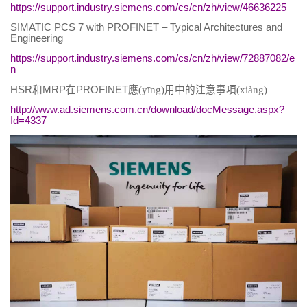
https://support.industry.siemens.com/cs/cn/zh/view/46636225
SIMATIC PCS 7 with PROFINET – Typical Architectures and
Engineering
https://support.industry.siemens.com/cs/cn/zh/view/72887082/e
n
HSR
和
MRP
在
PROFINET
應(yīng)用中的注意事項(xiàng)
http://www.ad.siemens.com.cn/download/docMessage.aspx?
Id=4337