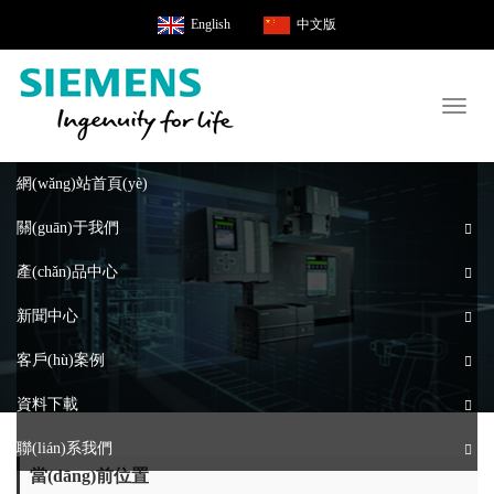
English
中文版
Toggl
naviga
網(wǎng)站首頁(yè)
關(guān)于我們
產(chǎn)品中心
新聞中心
客戶(hù)案例
資料下載
聯(lián)系我們
當(dāng)前位置