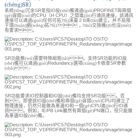
(chēng)
SR
）
系統(tǒng)冗余
SR
是指
IO
設(shè)備通過(guò)
PROFINET
與兩個
(gè)容錯(cuò)的
CPU
（
H CPU
）之間進(jìn)行通訊連接。該通訊
連接可以通過(guò)任何可拓?fù)涞幕ミB來(lái)建立，并不局限
于環(huán)網(wǎng)拓?fù)?，?duì)交換機(jī)也沒(méi)
有要求。
SR
功能無(wú)需要特殊組態(tài)。支持
SR
功能的
IO
設
(shè)備可以通過(guò)
Redundancy
選項(xiàng)卡檢查
SR
參數
(shù)。
SR
功能要求
IO
控制器和
IO
設(shè)備均支持
SR
功能。否
則，即便該
IO
設(shè)備和兩個(gè)容錯(cuò)
CPU
均建立了
物理連接，仍然只能做為單邊
IO
和一個(gè)
CPU
進(jìn)行
IO
通
訊。例如，
IE/PB Link
雖然有兩個(gè)
PN
端口，但只能做
為單邊
IO
設(shè)備。