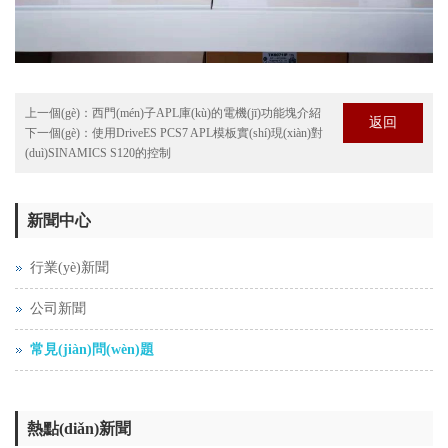
上一個(gè)：
西門(mén)子APL庫(kù)的電機(jī)功能塊介紹
返回
下一個(gè)：
使用DriveES PCS7 APL模板實(shí)現(xiàn)對
(duì)SINAMICS S120的控制
新聞中心
行業(yè)新聞
公司新聞
常見(jiàn)問(wèn)題
熱點(diǎn)新聞