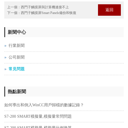
上一個：
西門子觸摸屏與計算機連接不上
返回
下一個：
西門子觸摸屏Smart Panels備份和恢復
新聞中心
行業新聞
公司新聞
常見問題
熱點新聞
如何導出和倒入WinCC用戶歸檔的數據記錄？
S7-200 SMART模擬量,模擬量常問問題
S7-200 SMART模擬量,模擬量比例換算