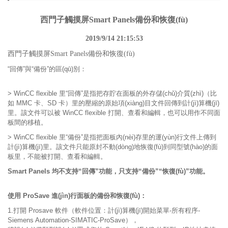
西門子觸摸屏Smart Panels備份和恢復(fù)
2019/9/14 21:15:53
西門子觸摸屏Smart Panels備份和恢復(fù)
“回傳”與“備份”的區(qū)別：
> WinCC flexible 里“回傳”是指把存貯在面板的外存儲(chǔ)介質(zhì)（比
如 MMC 卡、SD 卡）里的壓縮的原始項(xiàng)目文件回傳到計(jì)算機(jī)
里。該文件可以被 WinCC flexible 打開、查看和編輯，也可以用作不同面
板間的移植。
> WinCC flexible 里“備份”是指把面板內(nèi)存里的運(yùn)行文件上傳到
計(jì)算機(jī)里。該文件只能原封不動(dòng)地恢復(fù)到同型號(hào)的面
板里，不能被打開、查看和編輯。
Smart Panels 均不支持“回傳”功能，只支持“備份”“恢復(fù)”功能。
使用 ProSave 進(jìn)行面板的備份和恢復(fù)：
1.打開 Prosave 軟件（軟件位置：計(jì)算機(jī)開始菜單-所有程序-
Siemens Automation-SIMATIC-ProSave），