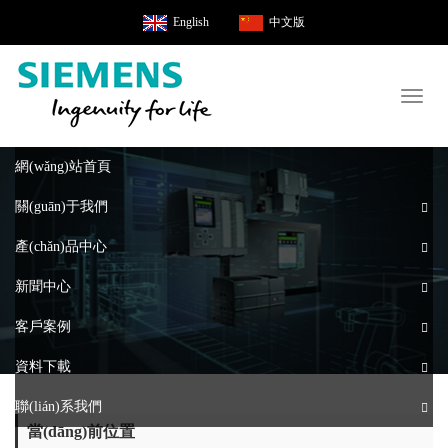
English
中文版
Toggl
naviga
網(wǎng)站首頁
關(guān)于我們
產(chǎn)品中心
新聞中心
客戶案例
資料下載
聯(lián)系我們
當(dāng)前位置