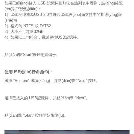
如果已經(jīng)接入 USB 記憶棒但無法在該列表中看到，請(qǐng)確認
(rèn)以下幾點(diǎn)：
1）USB記憶棒為USB 2.0并符合USB設(shè)備支持中的相應(yīng)設
(shè)備
2）格式為 NTFS 或 FAT32
3）大小不可超過32GB
4）如果以上均符合，嘗試更換USB記憶棒。
點(diǎn)擊“Start”按鈕開始備份。
使用USB進(jìn)行恢復(fù)：
選擇 “Restore” 選項(xiàng)，并點(diǎn)擊 “Next” 按鈕。
選擇已接入的 USB記憶棒，并點(diǎn)擊 “Next”。
點(diǎn)擊 “Start” 按鈕開始恢復(fù)。