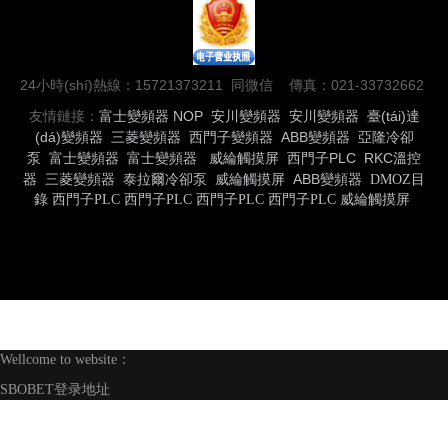
24小時(shí)熱線：15721373211 同微信 傳真：021-33732662
友情鏈接：
富士變頻器
NOP
安川變頻器
安川變頻器
臺(tái)達
(dá)變頻器
三菱變頻器
西門子變頻器
ABB變頻器
亞隆冷卻
泵
富士變頻器
富士變頻器
威綸觸摸屏
西門子PLC
RKC溫控
器
三菱變頻器
泰拉爾冷卻泵
威綸觸摸屏
ABB變頻器
DMOZ目
錄
西門子PLC
西門子PLC
西門子PLC
西門子PLC
威綸觸摸屏
Wellcome to website：
SBOBET登录地址