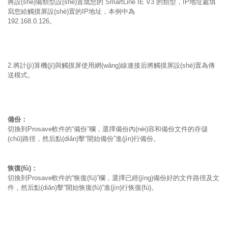
將設(shè)備類型設(shè)置成您的 SmartLine IE V3 的類型，IP地址處填
寫您給觸摸屏設(shè)置的IP地址，本例中為
192.168.0.126。
2.將計(jì)算機(jī)與觸摸屏使用網(wǎng)線連接后將觸摸屏設(shè)置為傳
送模式。
備份：
切換到Prosave軟件的“備份”欄，選擇備份內(nèi)容和備份文件的存儲
(chǔ)路徑，然后點(diǎn)擊“開始備份”進(jìn)行備份。
恢復(fù)：
切換到Prosave軟件的“恢復(fù)”欄，選擇已經(jīng)備份好的文件路徑及文
件，然后點(diǎn)擊“開始恢復(fù)”進(jìn)行恢復(fù)。