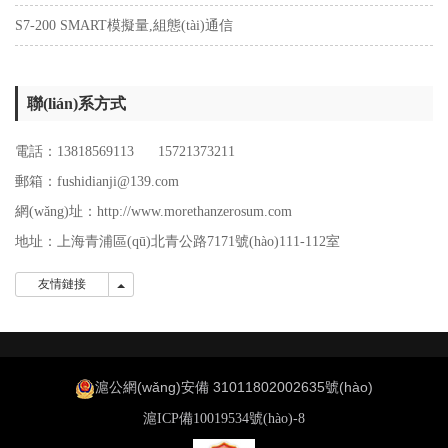
S7-200 SMART模擬量,組態(tài)通信
聯(lián)系方式
電話：13818569113 15721373211
郵箱：fushidianji@139.com
網(wǎng)址：http://www.morethanzerosum.com
地址：
上海青浦區(qū)北青公路7171號(hào)111-112室
友情鏈接
友情鏈接
滬公網(wǎng)安備 31011802002635號(hào)
滬ICP備10019534號(hào)-8