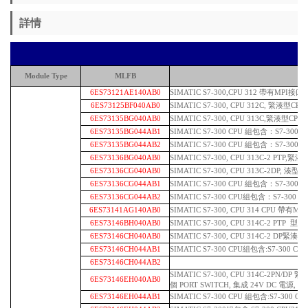
詳情
Module Type
MLFB
6ES73121AE140AB0
SIMATIC S7-300,CPU 312
帶有
MPI
接口
,
6ES73125BF040AB0
SIMATIC S7-300, CPU 312C, 緊
6ES73135BG040AB0
SIMATIC S7-300, CPU 313C,緊湊
6ES73135BG044AB1
SIMATIC S7-300 CPU 組包含：S7-300 
6ES73135BG044AB2
SIMATIC S7-300 CPU 組包含：S7-300 
6ES73136BG040AB0
SIMATIC S7-300, CPU 313C-2 P
6ES73136CG040AB0
SIMATIC S7-300, CPU 313C-2DP
6ES73136CG044AB1
SIMATIC S7-300 CPU 組包含：S7-300 C
6ES73136CG044AB2
SIMATIC S7-300 CPU組包含：S7-300 C
6ES73141AG140AB0
SIMATIC S7-300, CPU 314 CPU 
6ES73146BH040AB0
SIMATIC S7-300, CPU 314C-2 P
6ES73146CH040AB0
SIMATIC S7-300, CPU 314C-2 DP
6ES73146CH044AB1
SIMATIC S7-300 CPU組包含:S7-300 CP
6ES73146CH044AB2
SIMATIC S7-300, CPU 314C-2PN/DP
6ES73146EH040AB0
個 PORT SWITCH, 集成 24V DC 電源, FR
6ES73146EH044AB1
SIMATIC S7-300 CPU 組包含:S7-300 C