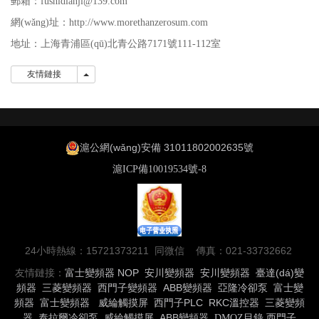
郵箱：fushidianji@139.com
網(wǎng)址：http://www.morethanzerosum.com
地址：
上海青浦區(qū)北青公路7171號111-112室
友情鏈接
友情鏈接
滬公網(wǎng)安備 31011802002635號
滬ICP備10019534號-8
24小時熱線：15721373211 同微信 傳真：021-33732662
友情鏈接：
富士變頻器
NOP
安川變頻器
安川變頻器
臺達(dá)變
頻器
三菱變頻器
西門子變頻器
ABB變頻器
亞隆冷卻泵
富士變
頻器
富士變頻器
威綸觸摸屏
西門子PLC
RKC溫控器
三菱變頻
器
泰拉爾冷卻泵
威綸觸摸屏
ABB變頻器
DMOZ目錄
西門子