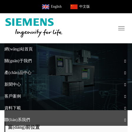
English
中文版
Toggl
naviga
網(wǎng)站首頁
關(guān)于我們
產(chǎn)品中心
新聞中心
客戶案例
資料下載
聯(lián)系我們
當(dāng)前位置