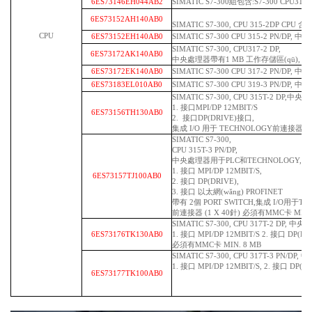
6ES73146EH044AB2
SIMATIC S7-300組包含:S7-300 CPU314
6ES73152AH140AB0
SIMATIC S7-300, CPU 315-2DP CP
CPU
6ES73152EH140AB0
SIMATIC S7-300 CPU 315-2 PN/DP
SIMATIC S7-300, CPU317-2 DP,
6ES73172AK140AB0
中央處理器帶有1 MB 工作存儲區(qū), 1. 接口
6ES73172EK140AB0
SIMATIC S7-300 CPU 317-2 PN/DP
6ES73183EL010AB0
SIMATIC S7-300 CPU 319-3 PN/DP,
SIMATIC S7-300, CPU 315T-2 DP
1. 接口MPI/DP 12MBIT/S
6ES73156TH130AB0
2. 接口DP(DRIVE)接口,
集成 I/O 用于 TECHNOLOGY前連接器 (1 
SIMATIC S7-300,
CPU 315T-3 PN/DP,
中央處理器用于PLC和TECHNOLOGY,384
1. 接口 MPI/DP 12MBIT/S,
6ES73157TJ100AB0
2. 接口 DP(DRIVE),
3. 接口 以太網(wǎng) PROFINET
帶有 2個 PORT SWITCH,集成 I/O用于TE
前連接器 (1 X 40針) 必須有MMC卡 MIN. 
SIMATIC S7-300, CPU 317T-2 DP, 
6ES73176TK130AB0
1. 接口 MPI/DP 12MBIT/S 2. 接口 DP(D
必須有MMC卡 MIN. 8 MB
SIMATIC S7-300, CPU 317T-3 PN/
1. 接口 MPI/DP 12MBIT/S, 2. 接口 D
6ES73177TK100AB0