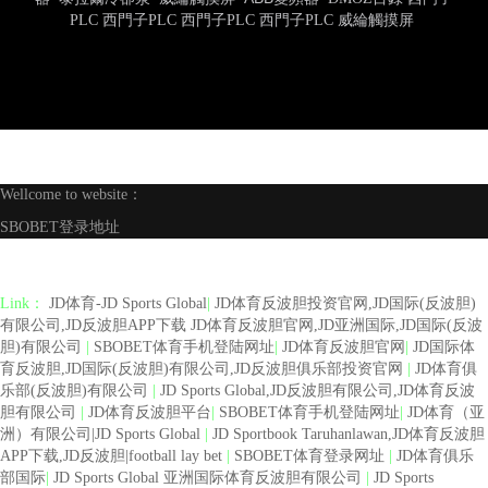
PLC
西門子PLC
西門子PLC
西門子PLC
威綸觸摸屏
Wellcome to website：
SBOBET登录地址
Link：
JD体育-JD Sports Global
|
JD体育反波胆投资官网,JD国际(反波胆)
有限公司,JD反波胆APP下载 JD体育反波胆官网,JD亚洲国际,JD国际(反波
胆)有限公司
|
SBOBET体育手机登陆网址
|
JD体育反波胆官网
|
JD国际体
育反波胆,JD国际(反波胆)有限公司,JD反波胆俱乐部投资官网
|
JD体育俱
乐部(反波胆)有限公司
|
JD Sports Global,JD反波胆有限公司,JD体育反波
胆有限公司
|
JD体育反波胆平台
|
SBOBET体育手机登陆网址
|
JD体育（亚
洲）有限公司|JD Sports Global
|
JD Sportbook Taruhanlawan,JD体育反波胆
APP下载,JD反波胆|football lay bet
|
SBOBET体育登录网址
|
JD体育俱乐
部国际
|
JD Sports Global 亚洲国际体育反波胆有限公司
|
JD Sports