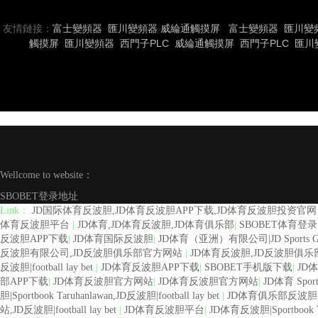
友情鏈接：
富士變頻器
匯川變頻器
威綸通觸摸屏
富士變頻器
匯川變
觸摸屏
匯川變頻器
西門子PLC
威綸通觸摸屏
西門子PLC
匯川
Wellcome to website：
SBOBET登录地址
Link：
JD国际体育反波胆,JD体育反波胆APP下载,JD体育反波胆投资官
体育反波胆平台
|
JD体育,JD体育反波胆,JD体育俱乐部
|
SBOBET体育登
反波胆APP下载
|
JD体育国际反波胆
|
JD体育（亚洲）有限公司|JD Sports Gl
反波胆有限公司,JD反波胆俱乐部官方网站
|
JD体育反波胆,JD反波胆俱乐部官方网
反波胆|football lay bet
|
JD体育反波胆APP下载
|
SBOBET手机版下载
|
JD体
部APP下载
|
JD体育反波胆官方网站
|
JD体育反波胆官方网站
|
JD体育 Spor
胆|Sportbook Taruhanlawan,JD反波胆|football lay bet
|
JD体育俱乐部反波胆
站,JD反波胆|football lay bet
|
JD体育反波胆平台
|
JD体育反波胆|Sportbook T