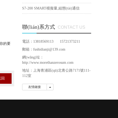
S7-200 SMART模擬量,組態(tài)通信
聯(lián)系方式
CONTACT US
電話：13818569113 15721373211
)你的要
郵箱：fushidianji@139.com
網(wǎng)址：
http://www.morethanzerosum.com
地址：
上海青浦區(qū)北青公路7171號111-
112室
返回
友情鏈接
友情鏈接