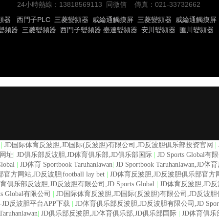
24小時熱線：13818569113 同微信 傳真：021-33732662
頻器
西門子PLC
三菱變頻器
威綸通觸摸屏
三菱變頻器
威綸通觸摸屏
變頻器
三菱變頻器
西門子變頻器
臺達變頻器
安川變頻器
匯川變頻器
网
|
JD国际体育反波胆,JD国际(反波胆)有限公司,JD反波胆俱乐部投资官网
|
录网址
|
JD俱乐部反波胆,JD体育俱乐部,JD俱乐部国际
|
JD Sports Globa
obal
|
JD体育 Sportbook Taruhanlawan
|
JD Sportbook Taruhanlawan,JD
站,JD反波胆|football lay bet
|
JD体育反波胆,JD反波胆俱乐部官方网站,JD反
育俱乐部反波胆,JD反波胆有限公司,JD Sports Global
|
JD体育反波胆,JD反波胆|Sp
ts Global有限公司
|
JD国际体育反波胆,JD国际(反波胆)有限公司,JD反
-JD反波胆平台APP下载
|
JD体育俱乐部反波胆,JD反波胆有限公司,JD Sports 
aruhanlawan
|
JD俱乐部反波胆,JD体育俱乐部,JD俱乐部国际
|
JD体育俱乐部反