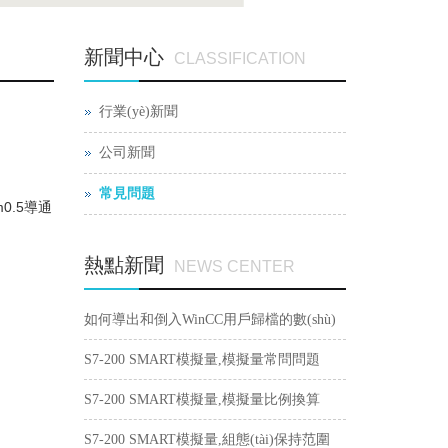
新聞中心
CLASSIFICATION
行業(yè)新聞
公司新聞
常見問題
0.5導通
熱點新聞
NEWS CENTER
如何導出和倒入WinCC用戶歸檔的數(shù)
據(jù)記錄？
S7-200 SMART模擬量,模擬量常問問題
S7-200 SMART模擬量,模擬量比例換算
S7-200 SMART模擬量,組態(tài)保持范圍