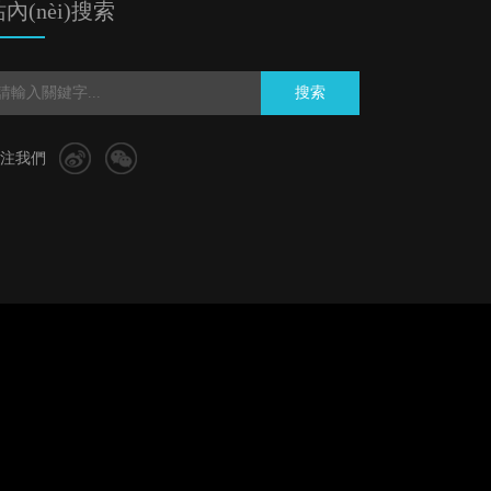
內(nèi)搜索
搜索
注我們