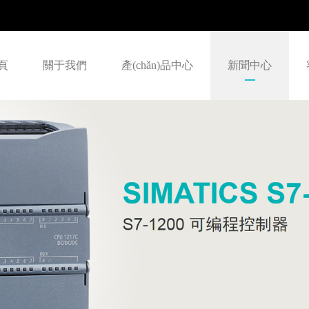
首頁
關于我們
產(chǎn)品中心
新聞中心