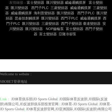
友情鏈接：
富士變頻器
匯川變頻器
威綸通觸摸屏
富士變頻
器
匯川變頻器
西門子PLC
三菱變頻器
威綸通觸摸屏
三菱變頻
器
威綸通觸摸屏
海利普變頻器
匯川變頻器
西門子PLC
匯川變
頻器
昆侖技創觸摸屏
匯川變頻器
西門子PLC
威綸通觸摸屏
西
門子PLC
匯川變頻器
三菱變頻器
西門子變頻器
臺達變頻器
安
川變頻器
匯川變頻器
NOP齒輪泵
富士變頻器
西門子變頻
器
富士變頻器
亞隆冷卻泵
Wellcome to website：
SBOBET登录地址
Link：
JD体育俱乐部|JD Sports Global
|
JD国际体育反波胆,JD国际(反波
胆)有限公司,JD反波胆俱乐部投资官网
|
JD体育-JD Sports Global
|
JD体育-
JD Sports Global
|
JD体育反波胆官网,JD亚洲国际,JD国际(反波胆)有限公司