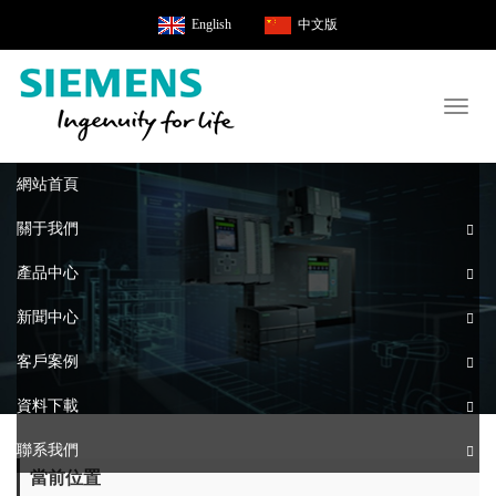
English
中文版
Toggl
naviga
網站首頁
關于我們
產品中心
新聞中心
客戶案例
資料下載
聯系我們
當前位置