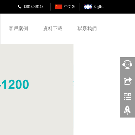
13818569113
中文版
English
客戶案例
資料下載
聯系我們