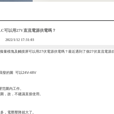
LC可以用27V直流電源供電嗎？
2022/1/12 17:31:03
模擬量模塊及觸摸屏可以用27伏電源供電嗎？最近遇到了個27伏直流電源
的圖 可以24V-48V
V電壓范圍內工作。
范圍，故，不建議直接使用。
越多，電壓壓降就大了。