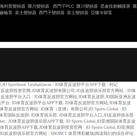
海利普變頻器
匯川變頻器
西門子PLC
匯川變頻器
昆侖技創觸摸屏
匯
P齒輪泵
富士變頻器
西門子變頻器
富士變頻器
亞隆冷卻泵
Sportbook Taruhanlawan
|
JD体育反波胆平台APP下载
|
利记
育反波胆投资官网,JD体育反波胆有限公司,JD反波胆俱乐部官方网站
|
JD体
JD体育反波胆平台入口
|
JD体育反波胆官方网站,JD体育反波胆,JD国际亚洲反波
赚钱平台
|
JD体育反波胆平台APP下载
|
JD体育反波胆官方网站,JD体育反波
D体育反波胆官方网站
|
JD体育（亚洲）有限公司|JD Sports Global
|
JD
D体育国际反波胆
|
JD体育俱乐部
|
JD体育反波胆平台入口,JD反波胆俱乐部
bet
|
JD体育反波胆俱乐部APP下载
|
JD Sports Global,JD亚洲国际体育反波
D体育反波胆APP下载,JD体育反波胆投资官网
|
JD Sports Global,JD亚洲国
,JD反波胆俱乐部官方网站
|
SBOBET 体育博彩赌场|阅读我们的综合评论
|