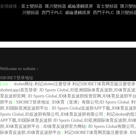
友情鏈接：
富士變頻器
匯川變頻器
威綸通觸摸屏
富士變頻器
匯川變
川變頻器
西門子PLC
威綸通觸摸屏
西門子PLC
匯川變頻
Wellcome to website：
SBOBET登录地址
Link：
sbobet网址-利记sbobet注册登录 利记SBOBET体育网页版注册登录 
sbobet(app)首页登录
|
JD Sports Global,JD亚洲国际体育反波胆,JD体育
育反波胆官网
|
JD Sports Global,JD体育反波胆投资官网,JD体育反波胆
胆平台
|
SBOBET登录地址
|
JD体育（亚洲）有限公司|JD Sports Global
|
利
胆,JD国际亚洲反波胆平台
|
JD Sports Global反波胆APP下载,JD体
Sports Global,JD反波胆有限公司,JD体育反波胆有限公司
|
利记sbobet的
APP下载,JD国际体育反波胆 JD Sports Global,JD亚洲国际体育反波胆
胆,JD体育反波胆平台
|
JD体育反波胆官方网站
|
JD Sports Global有限公
际体育反波胆,JD体育反波胆平台
|
利记SBOBET体育网页版注册登录
|
JD