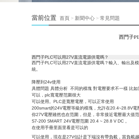
當前位置
首頁
>
新聞中心
>
常見問題
西門子P
西門子PLC可以用27V直流電源供電嗎？
西門子PLC可以用27V直流電源供電嗎？輸入、輸出及
統。
降壓到24v使用
具體問題 具體分析 不同的模塊 對電壓要求不一樣 比如我發
可以，plc寬電壓范圍很大
可以使用。PLC是寬壓電壓，可以正常使用
200smart的24V電壓等級的模塊，允許在20.4~28.8
你27V電壓雖然也在范圍，但是，非常接近電壓最大值
S7-200 SMART 24V電壓范圍 20.4 ~ 28.8 V DC 。
在使用手冊里面里看是可以的
可以使用，現在是27V估計是下端沒有帶負載，當負載