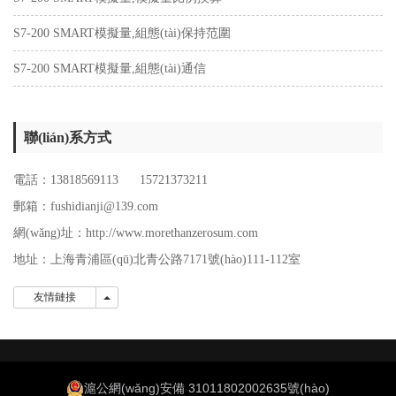
S7-200 SMART模擬量,組態(tài)保持范圍
S7-200 SMART模擬量,組態(tài)通信
聯(lián)系方式
電話：13818569113 15721373211
郵箱：fushidianji@139.com
網(wǎng)址：http://www.morethanzerosum.com
地址：
上海青浦區(qū)北青公路7171號(hào)111-112室
友情鏈接
友情鏈接
滬公網(wǎng)安備 31011802002635號(hào)