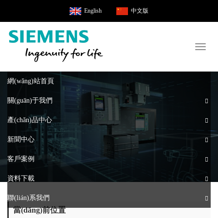
English
中文版
Toggl
naviga
網(wǎng)站首頁
關(guān)于我們
產(chǎn)品中心
新聞中心
客戶案例
資料下載
聯(lián)系我們
當(dāng)前位置