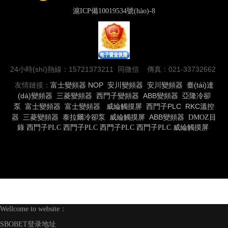
滬ICP備10019534號(hào)-8
24小時(shí)熱線：15721373211 同微信 傳真：021-33732662
友情鏈接：
富士變頻器
NOP
安川變頻器
安川變頻器
臺(tái)達
(dá)變頻器
三菱變頻器
西門子變頻器
ABB變頻器
亞隆冷卻
泵
富士變頻器
富士變頻器
威綸觸摸屏
西門子PLC
RKC溫控
器
三菱變頻器
泰拉爾冷卻泵
威綸觸摸屏
ABB變頻器
DMOZ目
錄
西門子PLC
西門子PLC
西門子PLC
西門子PLC
威綸觸摸屏
Wellcome to website：
SBOBET登录地址