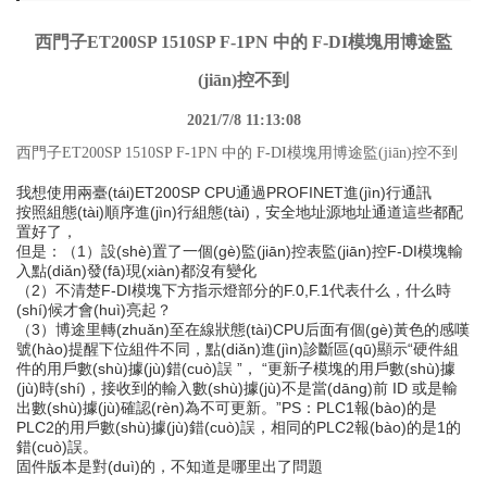
西門子ET200SP 1510SP F-1PN 中的 F-DI模塊用博途監
(jiān)控不到
2021/7/8 11:13:08
西門子ET200SP 1510SP F-1PN 中的 F-DI模塊用博途監(jiān)控不到
我想使用兩臺(tái)ET200SP CPU通過PROFINET進(jìn)行通訊
按照組態(tài)順序進(jìn)行組態(tài)，安全地址源地址通道這些都配
置好了，
但是：（1）設(shè)置了一個(gè)監(jiān)控表監(jiān)控F-DI模塊輸
入點(diǎn)發(fā)現(xiàn)都沒有變化
（2）不清楚F-DI模塊下方指示燈部分的F.0,F.1代表什么，什么時
(shí)候才會(huì)亮起？
（3）博途里轉(zhuǎn)至在線狀態(tài)CPU后面有個(gè)黃色的感嘆
號(hào)提醒下位組件不同，點(diǎn)進(jìn)診斷區(qū)顯示“硬件組
件的用戶數(shù)據(jù)錯(cuò)誤 ”， “更新子模塊的用戶數(shù)據
(jù)時(shí)，接收到的輸入數(shù)據(jù)不是當(dāng)前 ID 或是輸
出數(shù)據(jù)確認(rèn)為不可更新。”PS：PLC1報(bào)的是
PLC2的用戶數(shù)據(jù)錯(cuò)誤，相同的PLC2報(bào)的是1的
錯(cuò)誤。
固件版本是對(duì)的，不知道是哪里出了問題