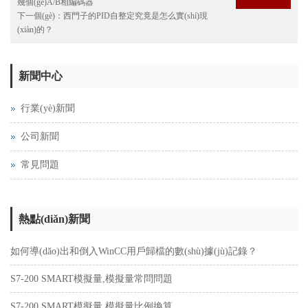
幾個(gè)A/B相編碼器
下一個(gè)：
西門子的PID自整定究竟是怎么實(shí)現
(xiàn)的？
新聞中心
行業(yè)新聞
公司新聞
常見問題
熱點(diǎn)新聞
如何導(dǎo)出和倒入WinCC用戶歸檔的數(shù)據(jù)記錄？
S7-200 SMART模擬量,模擬量常問問題
S7-200 SMART模擬量,模擬量比例換算