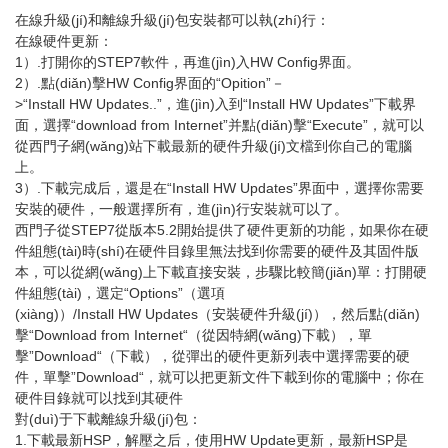
在線升級(jí)和離線升級(jí)包安裝都可以執(zhí)行：
在線硬件更新：
1）.打開你的STEP7軟件，再進(jìn)入HW Config界面。
2）.點(diǎn)擊HW Config界面的“Opition”－
>“Install HW Updates..”，進(jìn)入到“Install HW Updates”下載界
面，選擇“download from Internet”并點(diǎn)擊“Execute”，就可以
從西門子網(wǎng)站下載最新的硬件升級(jí)文檔到你自己的電腦
上。
3）.下載完成后，還是在“Install HW Updates”界面中，選擇你需要
安裝的硬件，一般選擇所有，進(jìn)行安裝就可以了。
西門子從STEP7從版本5.2開始提供了硬件更新的功能，如果你在硬
件組態(tài)時(shí)在硬件目錄里無法找到你需要的硬件及其固件版
本，可以從網(wǎng)上下載直接安裝，步驟比較簡(jiǎn)單：打開硬
件組態(tài)，選定“Options”（選項
(xiàng)）/Install HW Updates（安裝硬件升級(jí)），然后點(diǎn)
擊“Download from Internet“（從因特網(wǎng)下載），單
擊”Download“（下載），從彈出的硬件更新列表中選擇需要的硬
件，單擊”Download“，就可以把更新文件下載到你的電腦中；你在
硬件目錄就可以找到其硬件
對(duì)于下載離線升級(jí)包：
1.下載最新HSP，解壓之后，使用HW Update更新，最新HSP是