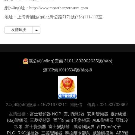
網(wǎng)址：http://www.morethanzerosum.com
地址：
上海青浦區(qū)北青公路7171號(hào)111-112室
友情鏈接
友情鏈接
滬公網(wǎng)安備 31011802002635號(hào)
滬ICP備10019534號(hào)-8
24小時(shí)熱線：15721373211 同微信 傳真：021-33732662
友情鏈接：
富士變頻器
NOP
安川變頻器
安川變頻器
臺(tái)達
(dá)變頻器
三菱變頻器
西門(mén)子變頻器
ABB變頻器
亞隆冷
卻泵
富士變頻器
富士變頻器
威綸觸摸屏
西門(mén)子
PLC
RKC溫控器
三菱變頻器
泰拉爾冷卻泵
威綸觸摸屏
ABB變