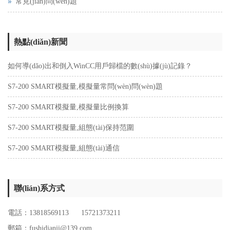
常見(jiàn)問(wèn)題
熱點(diǎn)新聞
如何導(dǎo)出和倒入WinCC用戶歸檔的數(shù)據(jù)記錄？
S7-200 SMART模擬量,模擬量常問(wèn)問(wèn)題
S7-200 SMART模擬量,模擬量比例換算
S7-200 SMART模擬量,組態(tài)保持范圍
S7-200 SMART模擬量,組態(tài)通信
聯(lián)系方式
電話：13818569113 15721373211
郵箱：fushidianji@139.com