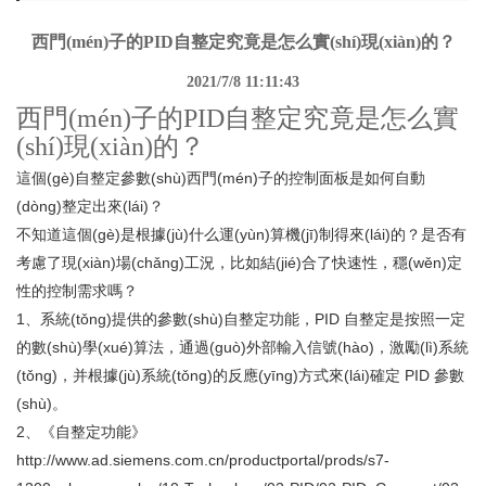
西門(mén)子的PID自整定究竟是怎么實(shí)現(xiàn)的？
2021/7/8 11:11:43
西門(mén)子的PID自整定究竟是怎么實
(shí)現(xiàn)的？
這個(gè)自整定參數(shù)西門(mén)子的控制面板是如何自動
(dòng)整定出來(lái)？
不知道這個(gè)是根據(jù)什么運(yùn)算機(jī)制得來(lái)的？是否有
考慮了現(xiàn)場(chǎng)工況，比如結(jié)合了快速性，穩(wěn)定
性的控制需求嗎？
1、系統(tǒng)提供的參數(shù)自整定功能，PID 自整定是按照一定
的數(shù)學(xué)算法，通過(guò)外部輸入信號(hào)，激勵(lì)系統
(tǒng)，并根據(jù)系統(tǒng)的反應(yīng)方式來(lái)確定 PID 參數
(shù)。
2、《自整定功能》
http://www.ad.siemens.com.cn/productportal/prods/s7-