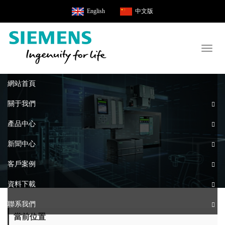
English
中文版
Toggl
naviga
網站首頁
關于我們
產品中心
新聞中心
客戶案例
資料下載
聯系我們
當前位置