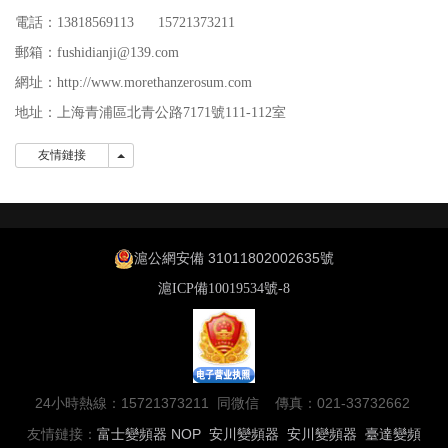
電話：13818569113 15721373211
郵箱：fushidianji@139.com
網址：http://www.morethanzerosum.com
地址：
上海青浦區北青公路7171號111-112室
友情鏈接
友情鏈接
滬公網安備 31011802002635號
滬ICP備10019534號-8
24小時熱線：15721373211 同微信 傳真：021-33732662
友情鏈接：
富士變頻器
NOP
安川變頻器
安川變頻器
臺達變頻