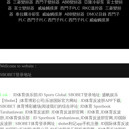
器
三菱變頻器
西門子變頻器
ABB變頻器
亞隆冷卻泵
富士變頻
器
富士變頻器
威綸觸摸屏
西門子PLC
RKC溫控器
三菱變頻
器
泰拉爾冷卻泵
威綸觸摸屏
ABB變頻器
DMOZ目錄
西門子
PLC
西門子PLC
西門子PLC
西門子PLC
威綸觸摸屏
Wellcome to website：
SBOBET登录地址
Link：
JD体育俱乐部|JD Sports Global
|
SBOBET登录地址
|
盛帆娱乐
【Sbobet】|体育博彩公司|乐游国际官方网站
|
JD体育反波胆APP下载
|
SBOBET 体育博彩赌场|阅读我们的综合评论
|
JD体育 Sportbook
Taruhanlawan
|
JD体育反波胆
|
JD体育反波胆官网
|
JD体育,JD体育反波
胆,JD体育俱乐部
|
JD Sportbook Taruhanlawan,JD体育反波胆官网,JD国际
反波胆
|
SBOBET体育登录网址
|
sbobet利记app手机注册
|
JD国际体育反波