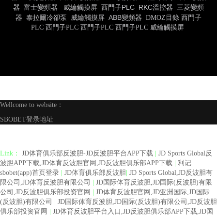
器
富士變頻器
威綸觸摸屏
西門子PLC
RKC溫控器
三菱變頻
器
泰拉爾冷卻泵
威綸觸摸屏
ABB變頻器
DMOZ目錄
西門子
PLC
西門子PLC
西門子PLC
西門子PLC
威綸觸摸屏
Wellcome to website：
SBOBET登录地址
Link：
JD体育俱乐部反波胆-JD反波胆平台APP下载
|
JD Sports Global反
波胆APP下载,JD体育反波胆官网,JD反波胆俱乐部APP下载
|
利记
sbobet(app)首页登录
|
JD体育俱乐部反波胆
|
JD Sports Global,JD反波胆有
限公司,JD体育反波胆有限公司
|
JD国际体育反波胆,JD国际(反波胆)有限
公司,JD反波胆俱乐部投资官网
|
JD体育反波胆官网,JD亚洲国际,JD国际
(反波胆)有限公司
|
JD国际体育反波胆,JD国际(反波胆)有限公司,JD反波胆
俱乐部投资官网
|
JD体育反波胆平台入口,JD反波胆俱乐部APP下载,JD国