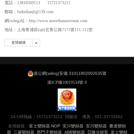
電話：13818569113 15721373211
郵箱：fushidianji@139.com
網(wǎng)址：http://www.morethanzerosum.com
地址：
上海青浦區(qū)北青公路7171號111-112室
友情鏈接
友情鏈接
滬公網(wǎng)安備 31011802002635號
滬ICP備10019534號-8
24小時熱線：15721373211 同微信 傳真：021-33732662
友情鏈接：
富士變頻器
NOP
安川變頻器
安川變頻器
臺達變頻
器
三菱變頻器
西門子變頻器
ABB變頻器
亞隆冷卻泵
富士變頻