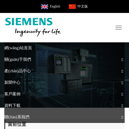
English
中文版
Toggl
naviga
網(wǎng)站首頁
關(guān)于我們
產(chǎn)品中心
新聞中心
客戶案例
資料下載
聯(lián)系我們
當前位置