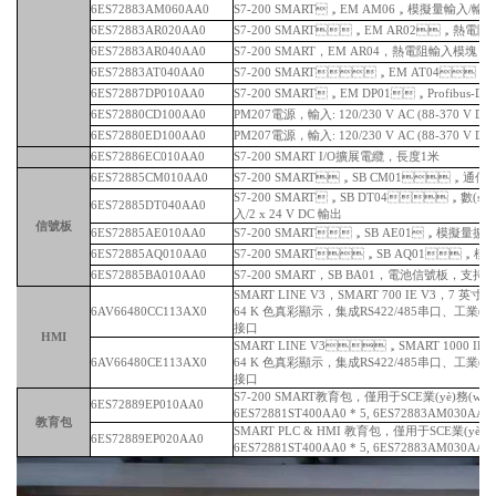
6ES72883AM060AA0
S7-200 SMART，EM AM06，模擬量輸入/輸出模塊
6ES72883AR020AA0
S7-200 SMART，EM AR02，熱電
6ES72883AR040AA0
S7-200 SMART，EM AR04，熱電阻輸入模塊，
6ES72883AT040AA0
S7-200 SMART，EM AT04，
6ES72887DP010AA0
S7-200 SMART，EM DP01，Profibus
6ES72880CD100AA0
PM207電源，輸入: 120/230 V AC (88-370 V D
6ES72880ED100AA0
PM207電源，輸入: 120/230 V AC (88-370 V D
6ES72886EC010AA0
S7-200 SMART I/O擴展電纜，長度1米
6ES72885CM010AA0
S7-200 SMART，SB CM01，通信信號板
S7-200 SMART，SB DT04，數(shù
6ES72885DT040AA0
入/2 x 24 V DC 輸出
信號板
6ES72885AE010AA0
S7-200 SMART，SB AE01，模擬量
6ES72885AQ010AA0
S7-200 SMART，SB AQ01，
6ES72885BA010AA0
S7-200 SMART，SB BA01，電池信號板，
SMART LINE V3，SMART 700 IE V3，7 英寸寬屏
6AV66480CC113AX0
64 K 色真彩顯示，集成RS422/485串口、工業(y
接口
HMI
SMART LINE V3，SMART 1000 IE
6AV66480CE113AX0
64 K 色真彩顯示，集成RS422/485串口、工業(yè)以
接口
S7-200 SMART教育包，僅用于SCE業(yè)務(wù)
6ES72889EP010AA0
6ES72881ST400AA0 * 5, 6ES72883AM030AA0 
教育包
SMART PLC & HMI 教育包，僅用于SCE業(yè)
6ES72889EP020AA0
6ES72881ST400AA0 * 5, 6ES72883AM030AA0 