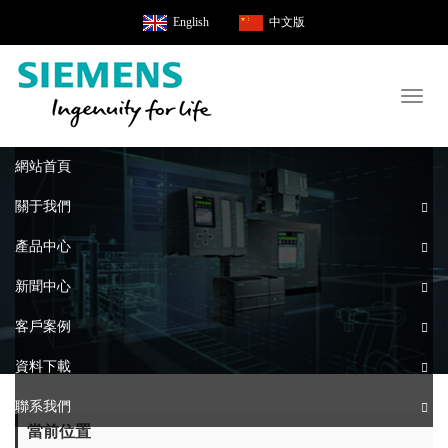
English
中文版
Toggl
naviga
網站首頁
關于我們
產品中心
新聞中心
客戶案例
資料下載
聯系我們
當前位置