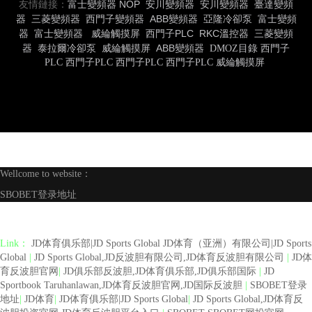
友情鏈接：
富士變頻器
NOP
安川變頻器
安川變頻器
臺達變頻
器
三菱變頻器
西門子變頻器
ABB變頻器
亞隆冷卻泵
富士變頻
器
富士變頻器
威綸觸摸屏
西門子PLC
RKC溫控器
三菱變頻
器
泰拉爾冷卻泵
威綸觸摸屏
ABB變頻器
DMOZ目錄
西門子
PLC
西門子PLC
西門子PLC
西門子PLC
威綸觸摸屏
Wellcome to website：
SBOBET登录地址
Link：
JD体育俱乐部|JD Sports Global JD体育（亚洲）有限公司|JD Sports
Global
|
JD Sports Global,JD反波胆有限公司,JD体育反波胆有限公司
|
JD体
育反波胆官网
|
JD俱乐部反波胆,JD体育俱乐部,JD俱乐部国际
|
JD
Sportbook Taruhanlawan,JD体育反波胆官网,JD国际反波胆
|
SBOBET登录
地址
|
JD体育
|
JD体育俱乐部|JD Sports Global
|
JD Sports Global,JD体育反