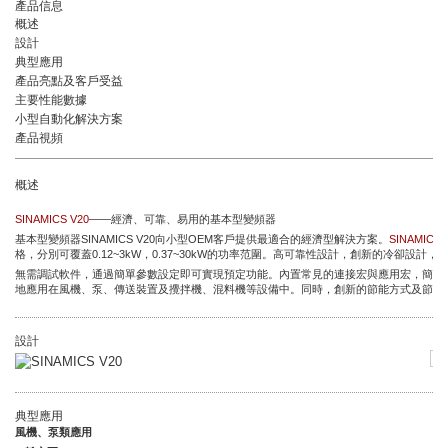
產品信息
概述
設計
典型應用
產品亮點及客戶受益
主要性能數據
小型自動化解決方案
產品視頻
概述
SINAMICS V20
——經濟、可靠、易用的基本型變頻器
基本型變頻器SINAMICS V20向小型OEM客戶提供最適合的經濟型解決方案。
SINAMICS 
格，分別可覆蓋0.12~3kW，0.37~30kW的功率范圍。高可靠性設計，創新的冷卻設計，
無需調試軟件，通過簡單參數設定即可實現預定功能。內置常見的連接宏與應用宏，簡化操
地應用在風機、泵、傳送裝置及攪拌機、混料機等設備中。同時，創新的節能方式及節能
設計
典型應用
風機、泵類應用