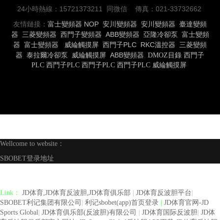
24小時熱線：15721373211 同微信 傳真：021-33732662
友情鏈接：
富士變頻器
NOP
安川變頻器
安川變頻器
臺達變頻
器
三菱變頻器
西門子變頻器
ABB變頻器
亞隆冷卻泵
富士變頻
器
富士變頻器
威綸觸摸屏
西門子PLC
RKC溫控器
三菱變頻
器
泰拉爾冷卻泵
威綸觸摸屏
ABB變頻器
DMOZ目錄
西門子
PLC
西門子PLC
西門子PLC
西門子PLC
威綸觸摸屏
Wellcome to website：
SBOBET登录地址
Link：
JD体育,JD体育反波胆,JD体育俱乐部
|
JD体育反波胆平台
|
SBOBET利记集团有限公司
|
利记sbobet(app)首页登录
|
JD体育官网-JD
Sports Global
|
JD体育俱乐部(反波胆)有限公司
|
JD体育国际反波胆
|
JD体