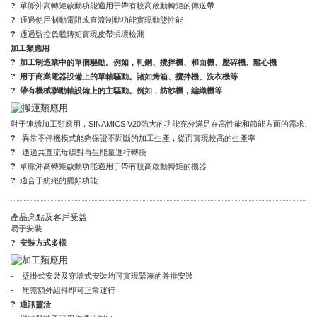
?
單脈沖高轉矩啟動功能適用于帶有較高啟動轉矩的傳送帶
?
通過使用制動電阻或直流制動功能實現動態性能
?
通過監控負載轉矩實現皮帶損壞檢測
加工類應用
? 加工制造業中的單個驅動。例如，軋鋼、攪拌機、和面機、壓碎機、離心機
? 用于商業電器設備上的單軸驅動。諸如烤箱、攪拌機、洗衣機等
? 帶有機械聯動軸設備上的主驅動。例如，紡紗機，編織機等
對于連續加工類應用，SINAMICS V20強大的功能充分滿足在高性能和節能方面的需求。
?
異常不停機模式能夠保證不間斷的加工生產，從而實現較高的生產率
?
通過共直流母線對再生能量進行轉換
?
單脈沖高轉矩啟動功能適用于帶有較高啟動轉矩的機器
?
適合于紡織的擺頻功能
產品亮點及客戶受益
易于安裝
?
安裝方式多樣
- 壁掛式安裝及穿墻式安裝均可實現緊湊的并排安裝
- 無需額外組件即可正常運行
?
通訊靈活