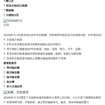
? 離心泵
? 徑流式/軸流式風機
? 壓縮機
? 太陽能水泵
SINAMICS V20提供強大的常見的風機、泵類應用功能及強大的保護功能，非常適合此類
?
水泵氣穴保護
?
針對水泵堵塞的多脈沖高轉矩啟動以及防堵模式
?
用于調節工藝數值的PID控制器（例如，溫度、壓力、水平、流量）
?
多泵控制功能通過額外增加兩個定速驅動（級聯）來擴大流量范圍
?
霜凍和冷凝保護功能防止電機在極端環境條件下受潮
搬運類應用
?
帶式輸送機
?
輥式輸送機
? 鏈式輸送機
? 跑步機
? 料斗式傳送帶
SINAMICS V20豐富了在啟動加速和制動停止應用上的功能，大大方便了搬運類的應用。
?
斜坡時間可調，平穩加速，減少對對齒輪單元、軸承、滾筒和輥軸的壓力