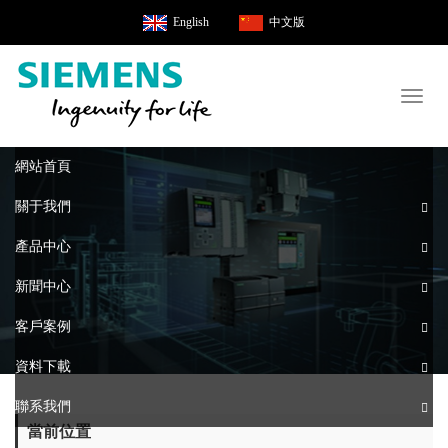
English
中文版
Toggl
naviga
網站首頁
關于我們
產品中心
新聞中心
客戶案例
資料下載
聯系我們
當前位置