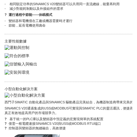
- 相同額定功率的SINAMICS V20變頻器可以共用同一直流總線，能量再利用
- 減少對能耗制動以及外接組件的需求
? 運行過程中節能——休眠模式
- 變頻器和電機僅在工廠或機器需要時才運行
- 節能，延長電機使用壽命
主要性能數據
小型自動化解決方案
西門子SIMATIC 自動化產品與SINAMICS 驅動產品完美結合，為機器制造商帶來
SINAMICS V20通過集成的USS或MODBUS可實現與SIMATIC PLC的靈活
真正有效地提高用戶的市場競爭力。
?
基于統一的PLC庫以及變頻器中預定義的宏實現簡單的系統配置
?
僅需一根電纜連接SINAMICS V20與USS或MODBUS RTU端口
?
控制器與變頻器的無縫融合，高效便捷