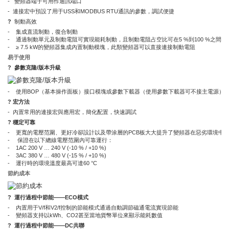
- 變頻器端子可用作通訊端口
- 連接宏中預設了用于USS和MODBUS RTU通訊的參數，調試便捷
?
制動高效
- 集成直流制動，復合制動
- 通過制動單元及制動電阻可實現能耗制動，且制動電阻占空比可在5 %到100 %之間 
- ≥ 7.5 kW的變頻器集成內置制動模塊，此類變頻器可以直接連接制動電阻
易于使用
?
參數克隆/版本升級
- 使用BOP（基本操作面板）接口模塊或參數下載器（使用參數下載器可不接主電源）
? 宏方法
- 內置常用的連接宏與應用宏，簡化配置，快速調試
?
穩定可靠
- 更寬的電壓范圍、更好冷卻設計以及帶涂層的PCB板大大提升了變頻器在惡劣環境中
- 保證在以下總線電壓范圍內可靠運行：
- 1AC 200 V … 240 V (-10 % / +10 %)
- 3AC 380 V … 480 V (-15 % / +10 %)
- 運行時的環境溫度最高可達60 °C
節約成本
? 運行過程中節能——ECO模式
- 內置用于V/f和V2/f控制的節能模式通過自動調節磁通電流實現節能
- 變頻器支持以kWh、CO2甚至當地貨幣單位來顯示能耗數值
? 運行過程中節能——DC共聯