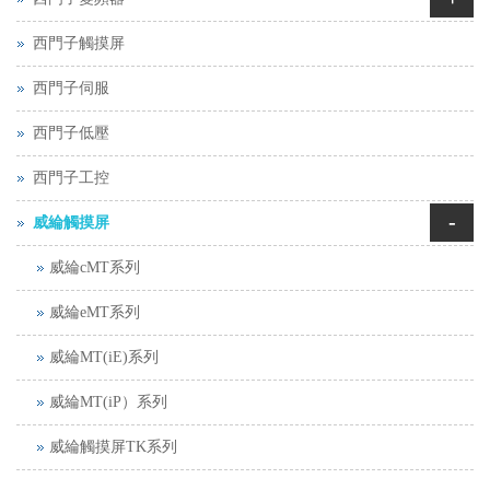
西門子觸摸屏
西門子伺服
西門子低壓
西門子工控
-
威綸觸摸屏
威綸cMT系列
威綸eMT系列
威綸MT(iE)系列
威綸MT(iP）系列
威綸觸摸屏TK系列