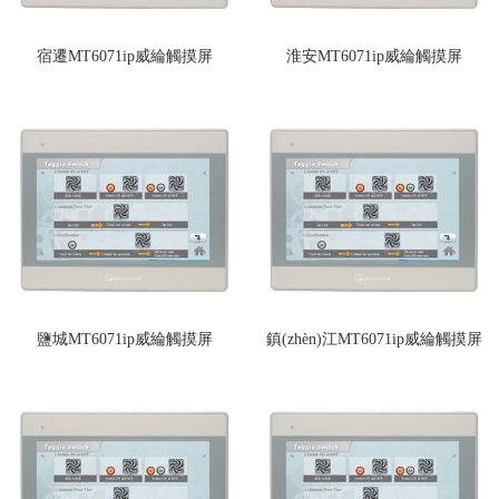
宿遷MT6071ip威綸觸摸屏
淮安MT6071ip威綸觸摸屏
鹽城MT6071ip威綸觸摸屏
鎮(zhèn)江MT6071ip威綸觸摸屏