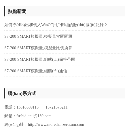
熱點新聞
如何導(dǎo)出和倒入WinCC用戶歸檔的數(shù)據(jù)記錄？
S7-200 SMART模擬量,模擬量常問問題
S7-200 SMART模擬量,模擬量比例換算
S7-200 SMART模擬量,組態(tài)保持范圍
S7-200 SMART模擬量,組態(tài)通信
聯(lián)系方式
電話：13818569113 15721373211
郵箱：fushidianji@139.com
網(wǎng)址：http://www.morethanzerosum.com