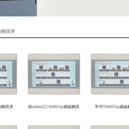
綸觸摸屏
威綸觸摸屏
鎮(zhèn)江TK6051ip威綸觸摸
常州TK6051ip威
屏