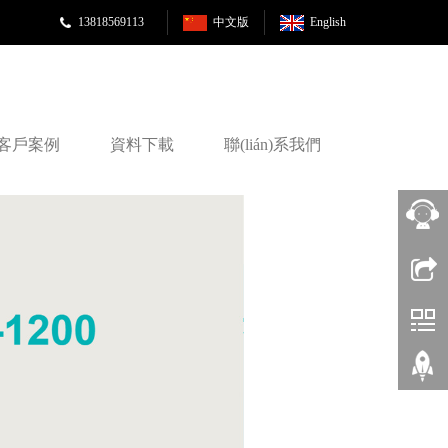
13818569113
中文版
English
客戶案例
資料下載
聯(lián)系我們