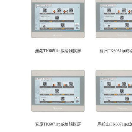
無錫TK6051ip威綸觸摸屏
蘇州TK6051ip
安慶TK6071ip威綸觸摸屏
馬鞍山TK6071ip