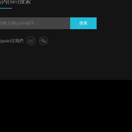
內(nèi)搜索
搜索
(guān)注我們