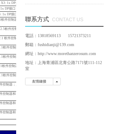
X3: 1x DP接口
58,553.12
 1x DP接口
90,269.88
: 1x DP接口
99,248.51
聯系方式
CONTACT US
T V2.5軟件控制器；
必須配一個總
35,683.51
 TF V2.5軟件控制器；
必須配一個
39,865.37
電話：13818569113 15721373211
 V2.1 軟件控制器；
必須配一個
23,370.72
郵箱：fushidianji@139.com
P V2.1軟件控制器；
必須配一個
28,171.19
網址：http://www.morethanzerosum.com
P V2.1軟件控制器和
31,455.72
地址：
上海青浦區北青公路7171號111-112
 V2.1軟件控制器和
38,719.60
室
P V2.1軟件控制器和
44,404.37
友情鏈接
友情鏈接
2.5軟件控制器；
必須配一個總線適
28,171.19
2.5軟件控制器和
31,455.72
2.5軟件控制器和
38,719.60
2.5軟件控制器和
44,404.37
12,001.18
33,540.72