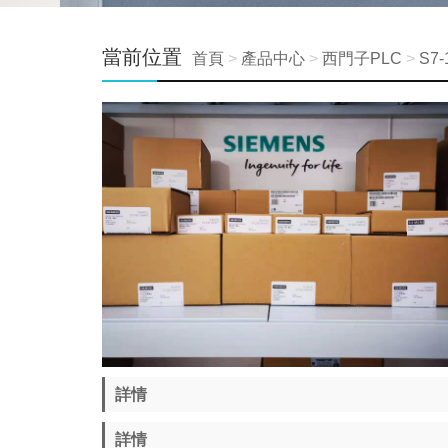
當前位置
首頁
>
產品中心
>
西門子PLC
>
S7
詳情
詳情