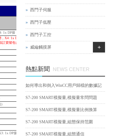
西門子伺服
L-
西門子低壓
Price in RMB (incl. VAT)
: 1x DP接
99,515.34
西門子工控
，X4: 1x DP 接口; 可
用。該訂貨號包含MFP CPU、
111,770.01
+
威綸觸摸屏
70,926.34
42,951.59
26,023.61
熱點新聞
NEWS CENTER
17,433.29
7,832.35
20,844.15
如何導出和倒入WinCC用戶歸檔的數據記
14,527.74
39,161.74
錄？
S7-200 SMART模擬量,模擬量常問問題
)
9,498.67
口)
7,416.76
S7-200 SMART模擬量,模擬量比例換算
11,548.76
14,411.16
S7-200 SMART模擬量,組態保持范圍
32,229.95
36,740.40
3: 1x DP接口
53,057.85
S7-200 SMART模擬量,組態通信