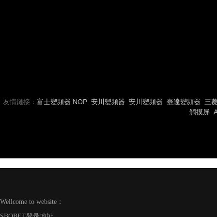
友情鏈接：
富士變頻器
NOP
安川變頻器
安川變頻器
臺達變頻器
三
觸摸屏
Wellcome to website：
SBOBET登录地址