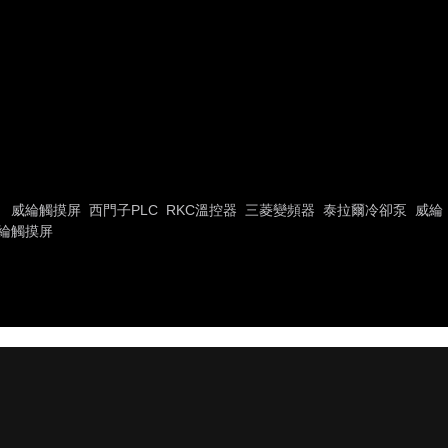
威綸觸摸屏
西門子PLC
RKC溫控器
三菱變頻器
泰拉爾冷卻泵
威綸
綸觸摸屏