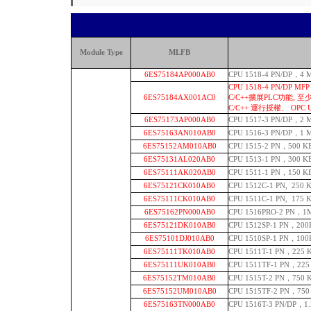
Module Type
MLFB
6ES75184AP000AB0
CPU 1518-4 PN/DP，
CPU 1518-4 PN/DP 
6ES75184AX001AC0
C/C++擴展PLC功能, 至
C/C++ 運行授權、 OPC 
6ES75173AP000AB0
CPU 1517-3 PN/DP，
6ES75163AN010AB0
CPU 1516-3 PN/DP，1
6ES75152AM010AB0
CPU 1515-2 PN，500 
6ES75131AL020AB0
CPU 1513-1 PN，300
6ES75111AK020AB0
CPU 1511-1 PN，150
6ES75121CK010AB0
CPU 1512C-1 PN, 25
6ES75111CK010AB0
CPU 1511C-1 PN, 17
6ES75162PN000AB0
CPU 1516PRO-2 PN，
6ES75121DK010AB0
CPU 1512SP-1 PN，
6ES75101DJ010AB0
CPU 1510SP-1 PN，10
6ES75111TK010AB0
CPU 1511T-1 PN，2
6ES75111UK010AB0
CPU 1511TF-1 PN，
6ES75152TM010AB0
CPU 1515T-2 PN，7
6ES75152UM010AB0
CPU 1515TF-2 PN，
6ES75163TN000AB0
CPU 1516T-3 PN/DP