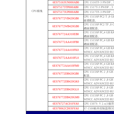
6ES75163UN000AB0
CPU 1516TF-3 PN/D
6ES75173TP000AB0
CPU 1517T-3 PN/D
CPU模塊
6ES75173UP000AB0
CPU 1517TF-3 PN/
CPU 1515SP PC2 T ,8
6ES76772VB420GB0
線適配器。
CPU 1515SP PC2 TF ,
6ES76772WB420GB0
總線適配器。
CPU 1515SP PC,4 G
6ES76772AA310EB0
總線適配器。
CPU 1515SP PC,4 G
6ES76772AA410FB0
總線適配器。
CPU 1515SP PC,4 G
6ES76772AA410FK0
WINCC ADVANCED R
CPU 1515SP PC,4 G
6ES76772AA410FL0
WINCC ADVANCED R
CPU 1515SP PC,4 G
6ES76772AA410FM0
WINCC ADVANCED R
CPU 1515SP PC 2 ,8 
6ES76772DB420GB0
配器。
CPU 1515SP PC 2 ,8 
6ES76772DB420GK0
WINCC ADVANCED R
CPU 1515SP PC 2 ,8 
6ES76772DB420GL0
WINCC ADVANCED R
CPU 1515SP PC 2 ,8 
6ES76772DB420GM0
WINCC ADVANCED R
6ES76727AC010YA0
CPU 1507S V 2.x(1
6ES78062CD030YA0
S7-1500軟件控制器用O