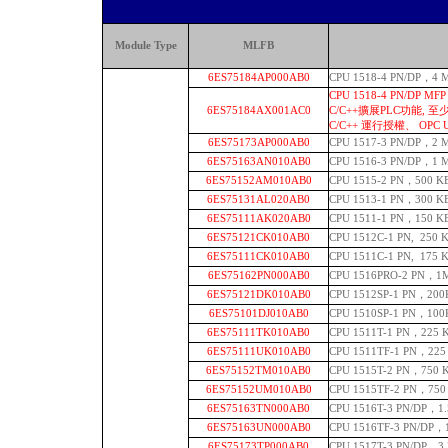
Module Type
MLFB
6ES75184AP000AB0
CPU 1518-4 PN/DP，
CPU 1518-4 PN/DP 
6ES75184AX001AC0
C/C++擴展PLC功能, 至
C/C++ 運行授權、 OPC 
6ES75173AP000AB0
CPU 1517-3 PN/DP，
6ES75163AN010AB0
CPU 1516-3 PN/DP，1
6ES75152AM010AB0
CPU 1515-2 PN，500 
6ES75131AL020AB0
CPU 1513-1 PN，300
6ES75111AK020AB0
CPU 1511-1 PN，150
6ES75121CK010AB0
CPU 1512C-1 PN, 25
6ES75111CK010AB0
CPU 1511C-1 PN, 17
6ES75162PN000AB0
CPU 1516PRO-2 PN，
6ES75121DK010AB0
CPU 1512SP-1 PN，
6ES75101DJ010AB0
CPU 1510SP-1 PN，10
6ES75111TK010AB0
CPU 1511T-1 PN，2
6ES75111UK010AB0
CPU 1511TF-1 PN，
6ES75152TM010AB0
CPU 1515T-2 PN，7
6ES75152UM010AB0
CPU 1515TF-2 PN，
6ES75163TN000AB0
CPU 1516T-3 PN/DP
6ES75163UN000AB0
CPU 1516TF-3 PN/D
6ES75173TP000AB0
CPU 1517T-3 PN/D