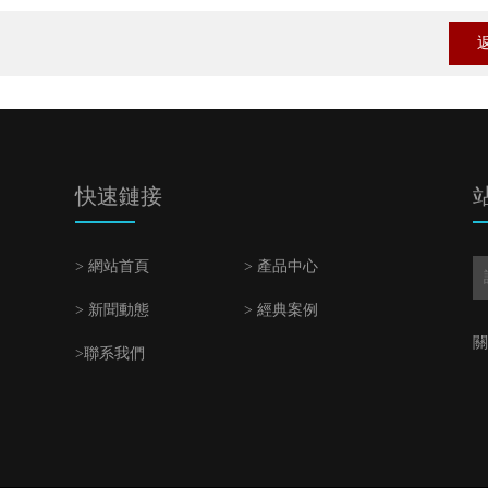
快速鏈接
> 網站首頁
> 產品中心
> 新聞動態
> 經典案例
關
>聯系我們