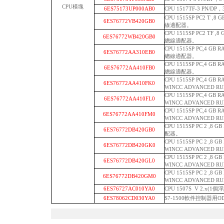
CPU模塊
6ES75173UP000AB0
CPU 1517TF-3 PN/
CPU 1515SP PC2 T ,8
6ES76772VB420GB0
線適配器。
CPU 1515SP PC2 TF ,
6ES76772WB420GB0
總線適配器。
CPU 1515SP PC,4 G
6ES76772AA310EB0
總線適配器。
CPU 1515SP PC,4 G
6ES76772AA410FB0
總線適配器。
CPU 1515SP PC,4 G
6ES76772AA410FK0
WINCC ADVANCED R
CPU 1515SP PC,4 G
6ES76772AA410FL0
WINCC ADVANCED R
CPU 1515SP PC,4 G
6ES76772AA410FM0
WINCC ADVANCED R
CPU 1515SP PC 2 ,8 
6ES76772DB420GB0
配器。
CPU 1515SP PC 2 ,8 
6ES76772DB420GK0
WINCC ADVANCED R
CPU 1515SP PC 2 ,8 
6ES76772DB420GL0
WINCC ADVANCED R
CPU 1515SP PC 2 ,8 
6ES76772DB420GM0
WINCC ADVANCED R
6ES76727AC010YA0
CPU 1507S V 2.x(1
6ES78062CD030YA0
S7-1500軟件控制器用O