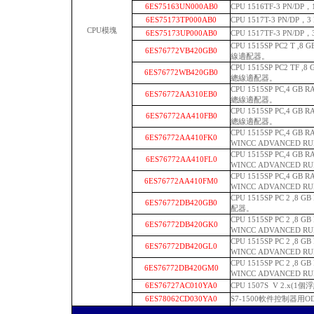
6ES75163UN000AB0
CPU 1516TF-3 PN/D
6ES75173TP000AB0
CPU 1517T-3 PN/D
CPU模塊
6ES75173UP000AB0
CPU 1517TF-3 PN/
CPU 1515SP PC2 T ,8
6ES76772VB420GB0
線適配器。
CPU 1515SP PC2 TF ,
6ES76772WB420GB0
總線適配器。
CPU 1515SP PC,4 G
6ES76772AA310EB0
總線適配器。
CPU 1515SP PC,4 G
6ES76772AA410FB0
總線適配器。
CPU 1515SP PC,4 G
6ES76772AA410FK0
WINCC ADVANCED R
CPU 1515SP PC,4 G
6ES76772AA410FL0
WINCC ADVANCED R
CPU 1515SP PC,4 G
6ES76772AA410FM0
WINCC ADVANCED R
CPU 1515SP PC 2 ,8 
6ES76772DB420GB0
配器。
CPU 1515SP PC 2 ,8 
6ES76772DB420GK0
WINCC ADVANCED R
CPU 1515SP PC 2 ,8 
6ES76772DB420GL0
WINCC ADVANCED R
CPU 1515SP PC 2 ,8 
6ES76772DB420GM0
WINCC ADVANCED R
6ES76727AC010YA0
CPU 1507S V 2.x(1
6ES78062CD030YA0
S7-1500軟件控制器用O