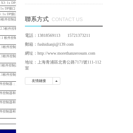
X3: 1x DP接口
58,553.12
 1x DP接口
90,269.88
: 1x DP接口
99,248.51
聯系方式
CONTACT US
T V2.5軟件控制器；
必須配一個總
35,683.51
 TF V2.5軟件控制器；
必須配一個
39,865.37
電話：13818569113 15721373211
 V2.1 軟件控制器；
必須配一個
23,370.72
郵箱：fushidianji@139.com
P V2.1軟件控制器；
必須配一個
28,171.19
網址：http://www.morethanzerosum.com
P V2.1軟件控制器和
31,455.72
地址：
上海青浦區北青公路7171號111-112
 V2.1軟件控制器和
38,719.60
室
P V2.1軟件控制器和
44,404.37
友情鏈接
友情鏈接
2.5軟件控制器；
必須配一個總線適
28,171.19
2.5軟件控制器和
31,455.72
2.5軟件控制器和
38,719.60
2.5軟件控制器和
44,404.37
12,001.18
33,540.72