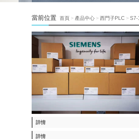
當前位置
首頁
>
產品中心
>
西門子PLC
>
S7
詳情
詳情