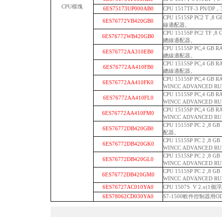
CPU模塊
6ES75173UP000AB0
CPU 1517TF-3 PN/
CPU 1515SP PC2 T ,8
6ES76772VB420GB0
線適配器。
CPU 1515SP PC2 TF ,
6ES76772WB420GB0
總線適配器。
CPU 1515SP PC,4 G
6ES76772AA310EB0
總線適配器。
CPU 1515SP PC,4 G
6ES76772AA410FB0
總線適配器。
CPU 1515SP PC,4 G
6ES76772AA410FK0
WINCC ADVANCED R
CPU 1515SP PC,4 G
6ES76772AA410FL0
WINCC ADVANCED R
CPU 1515SP PC,4 G
6ES76772AA410FM0
WINCC ADVANCED R
CPU 1515SP PC 2 ,8 
6ES76772DB420GB0
配器。
CPU 1515SP PC 2 ,8 
6ES76772DB420GK0
WINCC ADVANCED R
CPU 1515SP PC 2 ,8 
6ES76772DB420GL0
WINCC ADVANCED R
CPU 1515SP PC 2 ,8 
6ES76772DB420GM0
WINCC ADVANCED R
6ES76727AC010YA0
CPU 1507S V 2.x(1
6ES78062CD030YA0
S7-1500軟件控制器用O