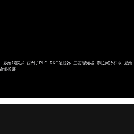
威綸觸摸屏
西門子PLC
RKC溫控器
三菱變頻器
泰拉爾冷卻泵
威綸
綸觸摸屏