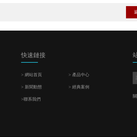
快速鏈接
> 網站首頁
> 產品中心
> 新聞動態
> 經典案例
關
>聯系我們