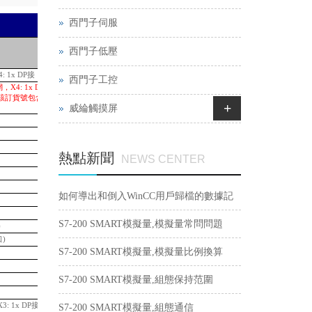
西門子伺服
L-
西門子低壓
Price in RMB (incl. VAT)
: 1x DP接
99,515.34
西門子工控
，X4: 1x DP 接口; 可
用。該訂貨號包含MFP CPU、
111,770.01
+
威綸觸摸屏
70,926.34
42,951.59
26,023.61
熱點新聞
NEWS CENTER
17,433.29
7,832.35
20,844.15
如何導出和倒入WinCC用戶歸檔的數據記
14,527.74
39,161.74
錄？
S7-200 SMART模擬量,模擬量常問問題
)
9,498.67
口)
7,416.76
S7-200 SMART模擬量,模擬量比例換算
11,548.76
14,411.16
S7-200 SMART模擬量,組態保持范圍
32,229.95
36,740.40
3: 1x DP接口
53,057.85
S7-200 SMART模擬量,組態通信