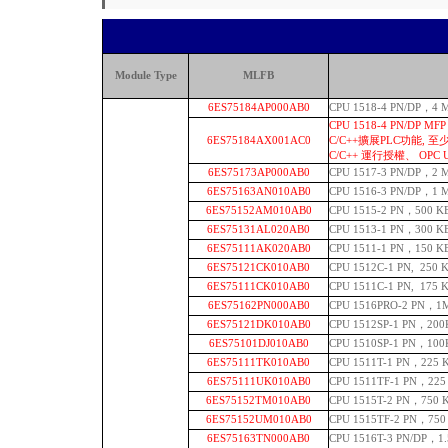
Module Type
MLFB
6ES75184AP000AB0
CPU 1518-4 PN/DP，
CPU 1518-4 PN/DP 
6ES75184AX001AC0
C/C++擴展PLC功能, 至
C/C++ 運行授權、 OPC 
6ES75173AP000AB0
CPU 1517-3 PN/DP，
6ES75163AN010AB0
CPU 1516-3 PN/DP，1
6ES75152AM010AB0
CPU 1515-2 PN，500 
6ES75131AL020AB0
CPU 1513-1 PN，300
6ES75111AK020AB0
CPU 1511-1 PN，150
6ES75121CK010AB0
CPU 1512C-1 PN, 25
6ES75111CK010AB0
CPU 1511C-1 PN, 17
6ES75162PN000AB0
CPU 1516PRO-2 PN，
6ES75121DK010AB0
CPU 1512SP-1 PN，
6ES75101DJ010AB0
CPU 1510SP-1 PN，10
6ES75111TK010AB0
CPU 1511T-1 PN，2
6ES75111UK010AB0
CPU 1511TF-1 PN，
6ES75152TM010AB0
CPU 1515T-2 PN，7
6ES75152UM010AB0
CPU 1515TF-2 PN，
6ES75163TN000AB0
CPU 1516T-3 PN/DP