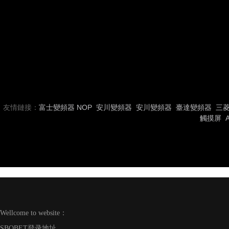
友情鏈接：
富士變頻器
NOP
安川變頻器
安川變頻器
臺達變頻器
三
觸摸屏
Wellcome to website：
SBOBET登录地址