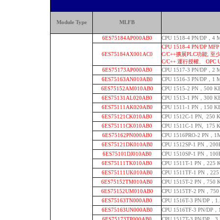
Module Type
MLFB
6ES75184AP000AB0
CPU 1518-4 PN/DP，
CPU 1518-4 PN/DP 
6ES75184AX001AC0
C/C++擴展PLC功能, 至
C/C++ 運行授權、 OPC 
6ES75173AP000AB0
CPU 1517-3 PN/DP，
6ES75163AN010AB0
CPU 1516-3 PN/DP，1
6ES75152AM010AB0
CPU 1515-2 PN，500 
6ES75131AL020AB0
CPU 1513-1 PN，300
6ES75111AK020AB0
CPU 1511-1 PN，150
6ES75121CK010AB0
CPU 1512C-1 PN, 25
6ES75111CK010AB0
CPU 1511C-1 PN, 17
6ES75162PN000AB0
CPU 1516PRO-2 PN，
6ES75121DK010AB0
CPU 1512SP-1 PN，
6ES75101DJ010AB0
CPU 1510SP-1 PN，10
6ES75111TK010AB0
CPU 1511T-1 PN，2
6ES75111UK010AB0
CPU 1511TF-1 PN，
6ES75152TM010AB0
CPU 1515T-2 PN，7
6ES75152UM010AB0
CPU 1515TF-2 PN，
6ES75163TN000AB0
CPU 1516T-3 PN/DP
6ES75163UN000AB0
CPU 1516TF-3 PN/D
6ES75173TP000AB0
CPU 1517T-3 PN/D