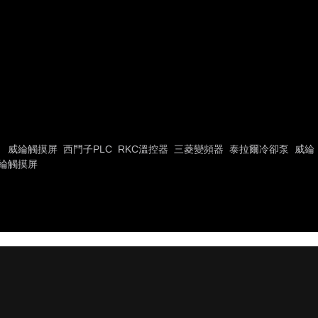
威綸觸摸屏
西門子PLC
RKC溫控器
三菱變頻器
泰拉爾冷卻泵
威綸
綸觸摸屏