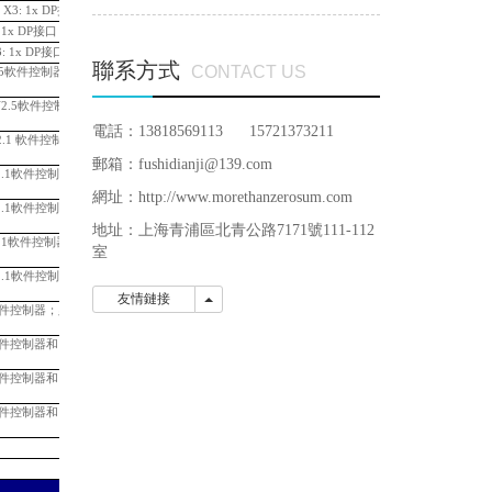
X3: 1x DP接口
58,553.12
 1x DP接口
90,269.88
: 1x DP接口
99,248.51
聯系方式
CONTACT US
T V2.5軟件控制器；
必須配一個總
35,683.51
 TF V2.5軟件控制器；
必須配一個
39,865.37
電話：13818569113 15721373211
 V2.1 軟件控制器；
必須配一個
23,370.72
郵箱：fushidianji@139.com
P V2.1軟件控制器；
必須配一個
28,171.19
網址：http://www.morethanzerosum.com
P V2.1軟件控制器和
31,455.72
地址：
上海青浦區北青公路7171號111-112
 V2.1軟件控制器和
38,719.60
室
P V2.1軟件控制器和
44,404.37
友情鏈接
友情鏈接
2.5軟件控制器；
必須配一個總線適
28,171.19
2.5軟件控制器和
31,455.72
2.5軟件控制器和
38,719.60
2.5軟件控制器和
44,404.37
12,001.18
33,540.72