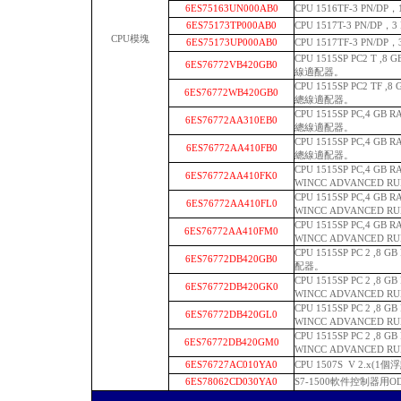
6ES75163UN000AB0
CPU 1516TF-3 PN/D
6ES75173TP000AB0
CPU 1517T-3 PN/D
CPU模塊
6ES75173UP000AB0
CPU 1517TF-3 PN/
CPU 1515SP PC2 T ,8
6ES76772VB420GB0
線適配器。
CPU 1515SP PC2 TF ,
6ES76772WB420GB0
總線適配器。
CPU 1515SP PC,4 G
6ES76772AA310EB0
總線適配器。
CPU 1515SP PC,4 G
6ES76772AA410FB0
總線適配器。
CPU 1515SP PC,4 G
6ES76772AA410FK0
WINCC ADVANCED R
CPU 1515SP PC,4 G
6ES76772AA410FL0
WINCC ADVANCED R
CPU 1515SP PC,4 G
6ES76772AA410FM0
WINCC ADVANCED R
CPU 1515SP PC 2 ,8 
6ES76772DB420GB0
配器。
CPU 1515SP PC 2 ,8 
6ES76772DB420GK0
WINCC ADVANCED R
CPU 1515SP PC 2 ,8 
6ES76772DB420GL0
WINCC ADVANCED R
CPU 1515SP PC 2 ,8 
6ES76772DB420GM0
WINCC ADVANCED R
6ES76727AC010YA0
CPU 1507S V 2.x(1
6ES78062CD030YA0
S7-1500軟件控制器用O