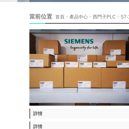
當前位置
首頁
>
產品中心
>
西門子PLC
>
S7
詳情
詳情