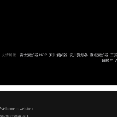
友情鏈接：
富士變頻器
NOP
安川變頻器
安川變頻器
臺達變頻器
三
觸摸屏
Wellcome to website：
SBOBET登录地址