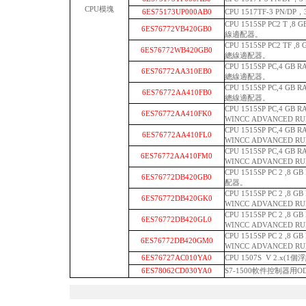
CPU模塊
6ES75173UP000AB0
CPU 1517TF-3 PN/
CPU 1515SP PC2 T ,8
6ES76772VB420GB0
線適配器。
CPU 1515SP PC2 TF ,
6ES76772WB420GB0
總線適配器。
CPU 1515SP PC,4 G
6ES76772AA310EB0
總線適配器。
CPU 1515SP PC,4 G
6ES76772AA410FB0
總線適配器。
CPU 1515SP PC,4 G
6ES76772AA410FK0
WINCC ADVANCED R
CPU 1515SP PC,4 G
6ES76772AA410FL0
WINCC ADVANCED R
CPU 1515SP PC,4 G
6ES76772AA410FM0
WINCC ADVANCED R
CPU 1515SP PC 2 ,8 
6ES76772DB420GB0
配器。
CPU 1515SP PC 2 ,8 
6ES76772DB420GK0
WINCC ADVANCED R
CPU 1515SP PC 2 ,8 
6ES76772DB420GL0
WINCC ADVANCED R
CPU 1515SP PC 2 ,8 
6ES76772DB420GM0
WINCC ADVANCED R
6ES76727AC010YA0
CPU 1507S V 2.x(1
6ES78062CD030YA0
S7-1500軟件控制器用O