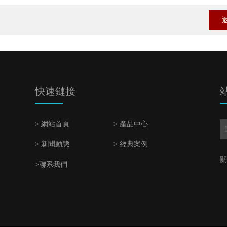
快速鏈接
> 網站首頁
> 產品中心
> 新聞動態
> 經典案例
關
>聯系我們