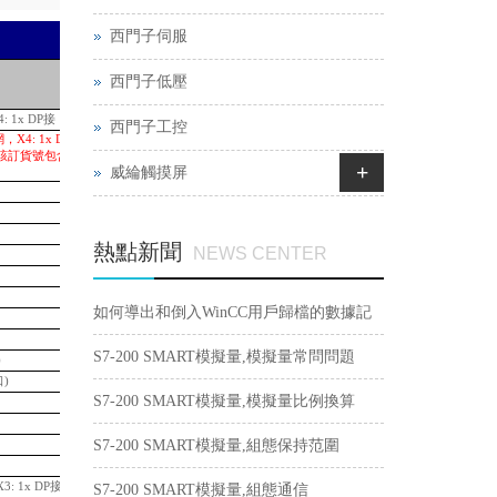
西門子伺服
L-
西門子低壓
Price in RMB (incl. VAT)
: 1x DP接
99,515.34
西門子工控
，X4: 1x DP 接口; 可
用。該訂貨號包含MFP CPU、
111,770.01
+
威綸觸摸屏
70,926.34
42,951.59
26,023.61
熱點新聞
NEWS CENTER
17,433.29
7,832.35
20,844.15
如何導出和倒入WinCC用戶歸檔的數據記
14,527.74
39,161.74
錄？
S7-200 SMART模擬量,模擬量常問問題
)
9,498.67
口)
7,416.76
S7-200 SMART模擬量,模擬量比例換算
11,548.76
14,411.16
S7-200 SMART模擬量,組態保持范圍
32,229.95
36,740.40
3: 1x DP接口
53,057.85
S7-200 SMART模擬量,組態通信