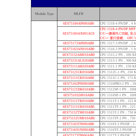
Module Type
MLFB
6ES75184AP000AB0
CPU 1518-4 PN/DP，
CPU 1518-4 PN/DP 
6ES75184AX001AC0
C/C++擴展PLC功能, 至
C/C++ 運行授權、 OPC 
6ES75173AP000AB0
CPU 1517-3 PN/DP，
6ES75163AN010AB0
CPU 1516-3 PN/DP，1
6ES75152AM010AB0
CPU 1515-2 PN，500 
6ES75131AL020AB0
CPU 1513-1 PN，300
6ES75111AK020AB0
CPU 1511-1 PN，150
6ES75121CK010AB0
CPU 1512C-1 PN, 25
6ES75111CK010AB0
CPU 1511C-1 PN, 17
6ES75162PN000AB0
CPU 1516PRO-2 PN，
6ES75121DK010AB0
CPU 1512SP-1 PN，
6ES75101DJ010AB0
CPU 1510SP-1 PN，10
6ES75111TK010AB0
CPU 1511T-1 PN，2
6ES75111UK010AB0
CPU 1511TF-1 PN，
6ES75152TM010AB0
CPU 1515T-2 PN，7
6ES75152UM010AB0
CPU 1515TF-2 PN，
6ES75163TN000AB0
CPU 1516T-3 PN/DP
6ES75163UN000AB0
CPU 1516TF-3 PN/D
6ES75173TP000AB0
CPU 1517T-3 PN/D