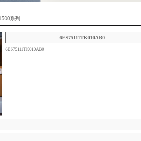
-1500系列
6ES75111TK010AB0
6ES75111TK010AB0