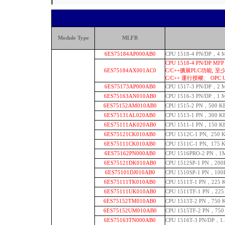
Module Type
MLFB
6ES75184AP000AB0
CPU 1518-4 PN/DP，
CPU 1518-4 PN/DP 
6ES75184AX001AC0
C/C++擴展PLC功能, 至
C/C++ 運行授權、 OPC 
6ES75173AP000AB0
CPU 1517-3 PN/DP，
6ES75163AN010AB0
CPU 1516-3 PN/DP，1
6ES75152AM010AB0
CPU 1515-2 PN，500 
6ES75131AL020AB0
CPU 1513-1 PN，300
6ES75111AK020AB0
CPU 1511-1 PN，150
6ES75121CK010AB0
CPU 1512C-1 PN, 25
6ES75111CK010AB0
CPU 1511C-1 PN, 17
6ES75162PN000AB0
CPU 1516PRO-2 PN，
6ES75121DK010AB0
CPU 1512SP-1 PN，
6ES75101DJ010AB0
CPU 1510SP-1 PN，10
6ES75111TK010AB0
CPU 1511T-1 PN，2
6ES75111UK010AB0
CPU 1511TF-1 PN，
6ES75152TM010AB0
CPU 1515T-2 PN，7
6ES75152UM010AB0
CPU 1515TF-2 PN，
6ES75163TN000AB0
CPU 1516T-3 PN/DP