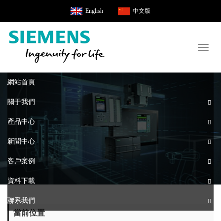
English
中文版
Toggl
naviga
網站首頁
關于我們
產品中心
新聞中心
客戶案例
資料下載
聯系我們
當前位置