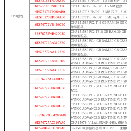
6ES75163TN000AB0
CPU 1516T-3 PN/DP，1.5 MB 程序，5
6ES75163UN000AB0
CPU 1516TF-3 PN/DP，1.5 MB 程序，
6ES75173TP000AB0
CPU 1517T-3 PN/DP，3 MB 程序，8 M
CPU模塊
6ES75173UP000AB0
CPU 1517TF-3 PN/DP，3 MB 程序，8 
CPU 1515SP PC2 T ,8 GB RAM,30 GB
6ES76772VB420GB0
線適配器。
CPU 1515SP PC2 TF ,8 GB RAM,30 GB
6ES76772WB420GB0
總線適配器。
CPU 1515SP PC,4 GB RAM,30 GB C
6ES76772AA310EB0
總線適配器。
CPU 1515SP PC,4 GB RAM,30 GB C
6ES76772AA410FB0
總線適配器。
CPU 1515SP PC,4 GB RAM,30 GB C
6ES76772AA410FK0
WINCC ADVANCED RUNTIME V14 SP
CPU 1515SP PC,4 GB RAM,30GB C
6ES76772AA410FL0
WINCC ADVANCED RUNTIME V14 SP
CPU 1515SP PC,4 GB RAM,30 GB C
6ES76772AA410FM0
WINCC ADVANCED RUNTIME V14 SP
CPU 1515SP PC 2 ,8 GB RAM,30 GB 
6ES76772DB420GB0
配器。
CPU 1515SP PC 2 ,8 GB RAM,30 GB 
6ES76772DB420GK0
WINCC ADVANCED RUNTIME V15(
CPU 1515SP PC 2 ,8 GB RAM,30 GB 
6ES76772DB420GL0
WINCC ADVANCED RUNTIME V15(
CPU 1515SP PC 2 ,8 GB RAM,30 GB 
6ES76772DB420GM0
WINCC ADVANCED RUNTIME V15(帶
6ES76727AC010YA0
CPU 1507S V 2.x(1個浮點授權), 僅能在S
6ES78062CD030YA0
S7-1500軟件控制器用ODK V2.5，使用C