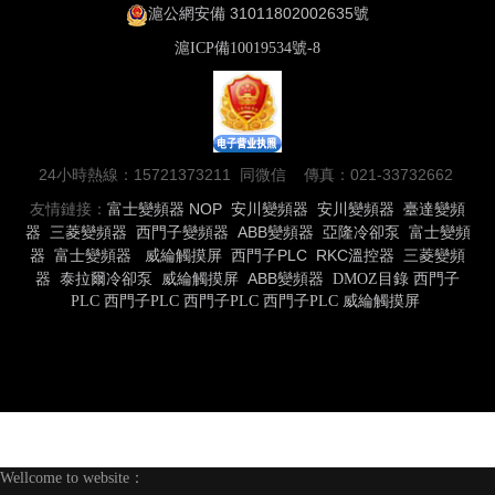
滬公網安備 31011802002635號
滬ICP備10019534號-8
24小時熱線：15721373211 同微信 傳真：021-33732662
友情鏈接：
富士變頻器
NOP
安川變頻器
安川變頻器
臺達變頻
器
三菱變頻器
西門子變頻器
ABB變頻器
亞隆冷卻泵
富士變頻
器
富士變頻器
威綸觸摸屏
西門子PLC
RKC溫控器
三菱變頻
器
泰拉爾冷卻泵
威綸觸摸屏
ABB變頻器
DMOZ目錄
西門子
PLC
西門子PLC
西門子PLC
西門子PLC
威綸觸摸屏
Wellcome to website：