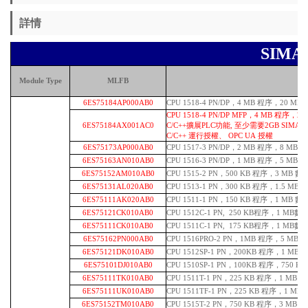
詳情
SIMA
Module Type
MLFB
6ES75184AP000AB0
CPU 1518-4 PN/DP，4 MB 程序，20 MB
CPU 1518-4 PN/DP MFP，4 MB 程序，2
6ES75184AX001AC0
C/C++擴展PLC功能, 至少需要2GB SIMA
C/C++ 運行授權、 OPC UA 授權
6ES75173AP000AB0
CPU 1517-3 PN/DP，2 MB 程序，8 MB 
6ES75163AN010AB0
CPU 1516-3 PN/DP，1 MB 程序，5 MB 數
6ES75152AM010AB0
CPU 1515-2 PN，500 KB 程序，3 MB 數據
6ES75131AL020AB0
CPU 1513-1 PN，300 KB 程序，1.5 MB
6ES75111AK020AB0
CPU 1511-1 PN，150 KB 程序，1 MB 數
6ES75121CK010AB0
CPU 1512C-1 PN, 250 KB程序，1 MB數據
6ES75111CK010AB0
CPU 1511C-1 PN, 175 KB程序，1 MB數據
6ES75162PN000AB0
CPU 1516PRO-2 PN，1MB 程序，5 MB 數
6ES75121DK010AB0
CPU 1512SP-1 PN，200KB 程序，1 M
6ES75101DJ010AB0
CPU 1510SP-1 PN，100KB
程序，750 KB
6ES75111TK010AB0
CPU 1511T-1 PN，225 KB 程序，1 M
6ES75111UK010AB0
CPU 1511TF-1 PN，225 KB 程序，1 
6ES75152TM010AB0
CPU 1515T-2 PN，750 KB 程序，3 M