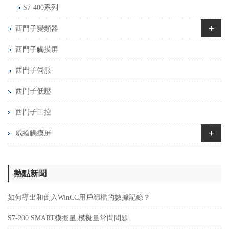
S7-400系列
+
西門子變頻器
西門子觸摸屏
西門子伺服
西門子低壓
西門子工控
+
威綸觸摸屏
熱點新聞
如何導出和倒入WinCC用戶歸檔的數據記錄？
S7-200 SMART模擬量,模擬量常問問題