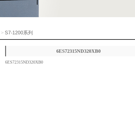
>
S7-1200系列
6ES72315ND320XB0
6ES72315ND320XB0