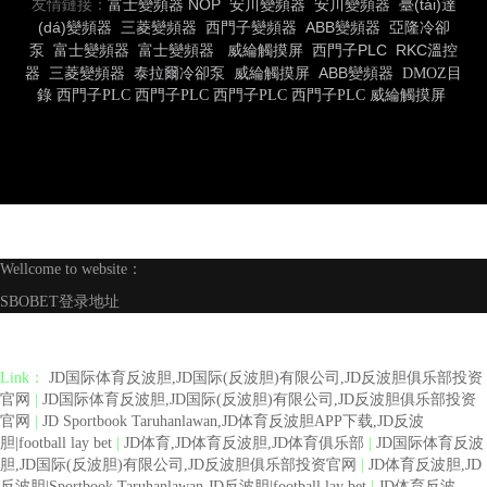
友情鏈接：
富士變頻器
NOP
安川變頻器
安川變頻器
臺(tái)達
(dá)變頻器
三菱變頻器
西門子變頻器
ABB變頻器
亞隆冷卻
泵
富士變頻器
富士變頻器
威綸觸摸屏
西門子PLC
RKC溫控
器
三菱變頻器
泰拉爾冷卻泵
威綸觸摸屏
ABB變頻器
DMOZ目
錄
西門子PLC
西門子PLC
西門子PLC
西門子PLC
威綸觸摸屏
Wellcome to website：
SBOBET登录地址
Link：
JD国际体育反波胆,JD国际(反波胆)有限公司,JD反波胆俱乐部投资
官网
|
JD国际体育反波胆,JD国际(反波胆)有限公司,JD反波胆俱乐部投资
官网
|
JD Sportbook Taruhanlawan,JD体育反波胆APP下载,JD反波
胆|football lay bet
|
JD体育,JD体育反波胆,JD体育俱乐部
|
JD国际体育反波
胆,JD国际(反波胆)有限公司,JD反波胆俱乐部投资官网
|
JD体育反波胆,JD
反波胆|Sportbook Taruhanlawan,JD反波胆|football lay bet
|
JD体育反波