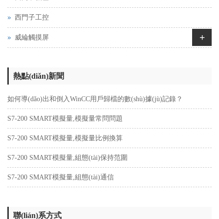
西門子工控
+
威綸觸摸屏
熱點(diǎn)新聞
如何導(dǎo)出和倒入WinCC用戶歸檔的數(shù)據(jù)記錄？
S7-200 SMART模擬量,模擬量常問問題
S7-200 SMART模擬量,模擬量比例換算
S7-200 SMART模擬量,組態(tài)保持范圍
S7-200 SMART模擬量,組態(tài)通信
聯(lián)系方式