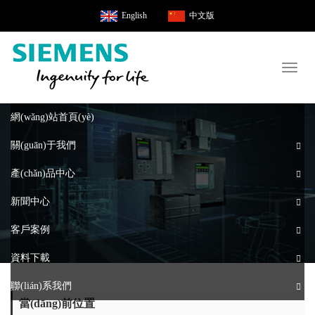
English
中文版
Toggl
naviga
網(wǎng)站首頁(yè)
關(guān)于我們
產(chǎn)品中心
新聞中心
客戶案例
資料下載
聯(lián)系我們
當(dāng)前位置