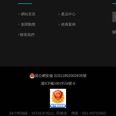
> 網站首頁
> 產品中心
> 新聞動態
> 經典案例
關
>聯系我們
滬公網安備 31011802002635號
滬ICP備10019534號-8
24小時熱線：15721373211 同微信 傳真：021-33732662