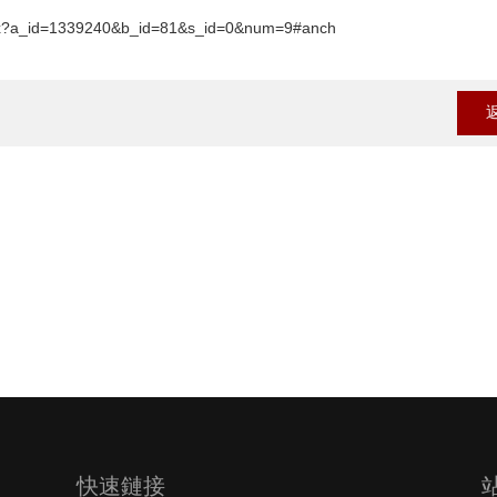
aspx?a_id=1339240&b_id=81&s_id=0&num=9#anch
快速鏈接