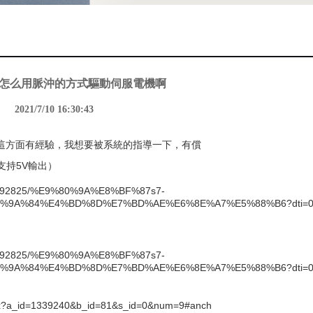
00怎么用脈沖的方式驅動伺服電機啊
2021/7/10 16:30:43
在這方面有經驗，我想要被系統的指導一下，有償
支持5V輸出）
nt/87392825/%E9%80%9A%E8%BF%87s7-
%9A%84%E4%BD%8D%E7%BD%AE%E6%8E%A7%E5%88%B6?dti=0&
nt/87392825/%E9%80%9A%E8%BF%87s7-
%9A%84%E4%BD%8D%E7%BD%AE%E6%8E%A7%E5%88%B6?dti=0&
aspx?a_id=1339240&b_id=81&s_id=0&num=9#anch