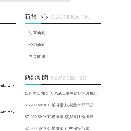
新聞中心
CLASSIFICATION
行業新聞
公司新聞
常見問題
熱點新聞
NEWS CENTER
lc=zh-
如何導出和倒入WinCC用戶歸檔的數據記
錄？
S7-200 SMART模擬量,模擬量常問問題
lc=zh-
S7-200 SMART模擬量,模擬量比例換算
S7-200 SMART模擬量,組態保持范圍