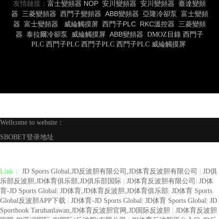
友情鏈接：
富士變頻器
NOP
安川變頻器
安川變頻器
臺達變頻
器
三菱變頻器
西門子變頻器
ABB變頻器
亞隆冷卻泵
富士變頻
器
富士變頻器
威綸觸摸屏
西門子PLC
RKC溫控器
三菱變頻
器
泰拉爾冷卻泵
威綸觸摸屏
ABB變頻器
DMOZ目錄
西門子
PLC
西門子PLC
西門子PLC
西門子PLC
威綸觸摸屏
Wellcome to website：
SBOBET登录地址
Link：
JD Sports Global,JD反波胆有限公司,JD体育反波胆有限公司
|
JD俱
乐部反波胆,JD体育俱乐部,JD俱乐部国际
|
JD体育反波胆有限公司
|
JD体
育-JD Sports Global
|
JD体育,JD体育反波胆,JD体育俱乐部
|
JD体育 Sports
Global反波胆APP下载
|
JD体育-JD Sports Global
|
JD体育 Sports Global
|
JD
Sportbook Taruhanlawan,JD体育反波胆官网,JD国际反波胆
|
JD体育反波胆