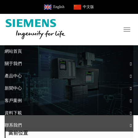
English
中文版
Toggl
naviga
網站首頁
關于我們
產品中心
新聞中心
客戶案例
資料下載
聯系我們
當前位置