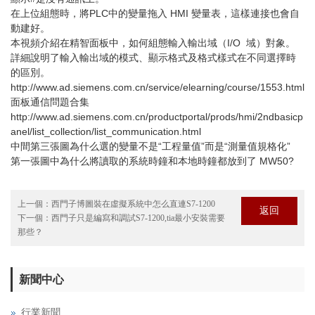
在上位組態時，將PLC中的變量拖入 HMI 變量表，這樣連接也會自
動建好。
本視頻介紹在精智面板中，如何組態輸入輸出域（I/O 域）對象。
詳細說明了輸入輸出域的模式、顯示格式及格式樣式在不同選擇時
的區別。
http://www.ad.siemens.com.cn/service/elearning/course/1553.html
面板通信問題合集
http://www.ad.siemens.com.cn/productportal/prods/hmi/2ndbasicp
anel/list_collection/list_communication.html
中間第三張圖為什么選的變量不是“工程量值”而是“測量值規格化”
第一張圖中為什么將讀取的系統時鐘和本地時鐘都放到了 MW50?
上一個：
西門子博圖裝在虛擬系統中怎么直連S7-1200
返回
下一個：
西門子只是編寫和調試S7-1200,tia最小安裝需要
那些？
新聞中心
行業新聞