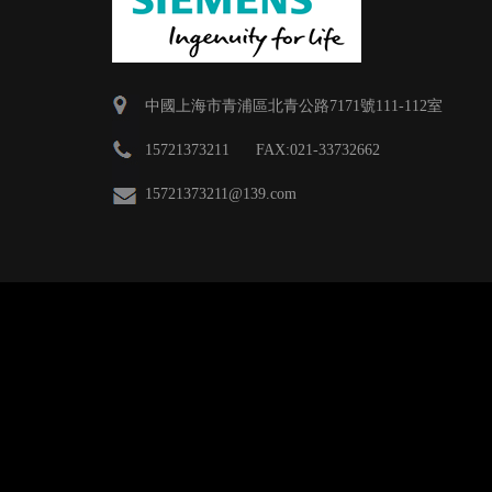
中國上海市青浦區北青公路7171號111-112室
15721373211 FAX:021-33732662
15721373211
@139.com