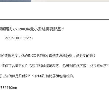
調試S7-1200,tia最小安裝需要那些？
2021/7/10 16:25:23
響應速度，像WINCC RT每次都是隨系統啟動，是必要的嗎？
G，這個可以滿足你PLC程序和觸摸屏程序。你可到官網下載，或是找你西
17）版本即可，這個就是只針對S7-1200和精簡屏組態編程的。
09784440/en