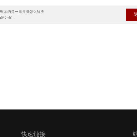
顯示的是一串井號怎么解決
0和mb1
快速鏈接