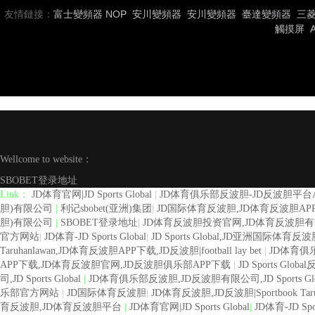
友情鏈接：
富士變頻器
NOP
安川變頻器
安川變頻器
臺達變頻器
三
觸摸屏
Wellcome to website：
SBOBET登录地址
Link：
JD体育官网|JD Sports Global
|
JD体育俱乐部反波胆-JD反波胆平台
胆)有限公司
|
利记sbobet(亚洲)集团
|
JD国际体育反波胆,JD体育反波胆A
胆)有限公司
|
SBOBET登录地址
|
JD体育反波胆投资官网,JD体育反波胆
官方网站
|
JD体育-JD Sports Global
|
JD Sports Global,JD亚洲国际体
Taruhanlawan,JD体育反波胆APP下载,JD反波胆|football lay bet
|
JD体育俱乐
APP下载,JD体育反波胆官网,JD反波胆俱乐部APP下载
|
JD Sports G
司,JD Sports Global
|
JD体育俱乐部反波胆,JD反波胆有限公司,JD Sports Glo
乐部官方网站
|
JD国际体育反波胆
|
JD体育反波胆,JD反波胆|Sportbook Taruha
育反波胆,JD体育反波胆平台
|
JD体育官网|JD Sports Global
|
JD体育-JD Spor