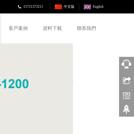
15721373211
中文版
English
客戶案例
資料下載
聯系我們