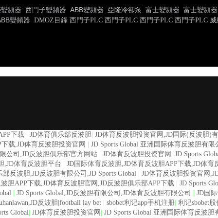
菱變頻器
西門子變頻器
ABB變頻器
亞隆冷卻泵
富士變頻器
富士變頻器
ABB變頻器
DMOZ目錄
西門子PLC
西門子PLC
西門子PLC
西門子PLC
威
APP下载
|
JD体育俱乐部反波胆
|
JD体育反波胆投资官网,JD国际(反波胆)有
PP下载,JD体育反波胆投资官网
|
JD Sports Global 亚洲国际体育反波胆有
有限公司,JD反波胆俱乐部官方网站
|
JD体育反波胆投资官网
|
JD Sports
育反波胆,JD体育反波胆平台
|
JD国际体育反波胆,JD体育反波胆APP下载,JD体
部反波胆,JD反波胆有限公司,JD Sports Global
|
JD体育反波胆投资官网,
lobal反波胆APP下载,JD体育反波胆官网,JD反波胆俱乐部APP下载
|
JD Sport
bal
|
JD Sports Global,JD反波胆有限公司,JD体育反波胆有限公司
|
JD国
nlawan,JD反波胆|football lay bet
|
sbobet利记app手机注册
|
利记sbobe
ts Global
|
JD体育反波胆投资官网
|
JD Sports Global 亚洲国际体育反