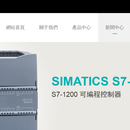
網站首頁
關于我們
產品中心
新聞中心