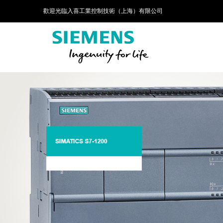
歡迎光臨入喜工業控制技術（上海）有限公司