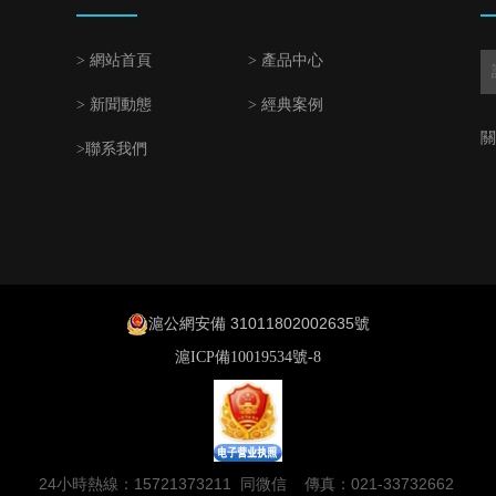
> 網站首頁
> 產品中心
> 新聞動態
> 經典案例
關
>聯系我們
滬公網安備 31011802002635號
滬ICP備10019534號-8
24小時熱線：15721373211 同微信 傳真：021-33732662