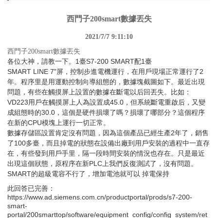
西門子200smart數據丟失
2021/7/7 9:11:10
西門子200smart數據丟失
各位大神，請教一下。1臺S7-200 SMART配1臺
SMART LINE 7"屏，控制步進電機運行，在用戶現場正常運行了2
年。程序里是用運動控制向導組態的，數據塊截圖如下。最近出現
問題，有些在觸摸屏上設置的數據在斷電以后回丟失。比如：
VD223用戶在觸摸屏上人為設置成45.0，但系統斷電重啟后，又變
成組態時的30.0，這個是硬件損壞了嗎？損壞了哪部分？這個程序
在新的CPU模塊上運行一切正常。
數據存儲區設置肯定沒有問題，因為這個產品已經生產2年了，銷售
了100多臺，而且掉電的狀態在設備出廠到用戶安裝的過程中一直存
在，有些發到用戶手里，隔一段時間安裝的情況也存在。只是最近
出現這個狀態，原程序在新PLC上我們反復測試了，沒有問題。
SMART的超級電容不行了，增加電池就可以 掉電保持
此回答已完善：
https://www.ad.siemens.com.cn/productportal/prods/s7-200-
smart-
portal/200smarttop/software/equipment_config/config_system/ret