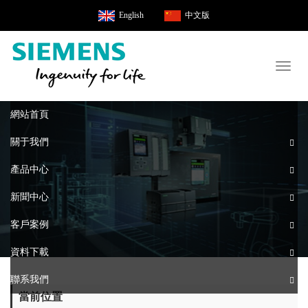
English
中文版
Toggl
naviga
網站首頁
關于我們
產品中心
新聞中心
客戶案例
資料下載
聯系我們
當前位置