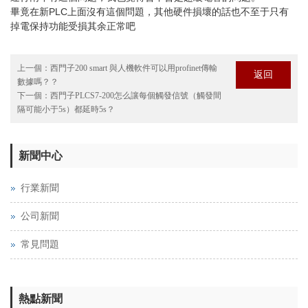
畢竟在新PLC上面沒有這個問題，其他硬件損壞的話也不至于只有
掉電保持功能受損其余正常吧
上一個：
西門子200 smart 與人機軟件可以用profinet傳輸
返回
數據嗎？？
下一個：
西門子PLCS7-200怎么讓每個觸發信號（觸發間
隔可能小于5s）都延時5s？
新聞中心
行業新聞
公司新聞
常見問題
熱點新聞