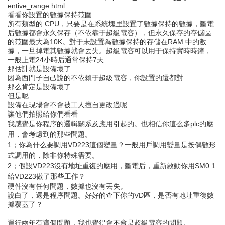
entive_range.html
看看你設置的數據保持范圍
所有類型的 CPU，只要是在系統塊里設置了數據保持的數據，斷電
后數據都會永久保存（不依靠于超級電容），但永久保存的存儲區
的范圍最大為10K。對于未設置為數據保持的存儲在RAM 中的數
據，一旦掉電其數據就會丟失。超級電容可以用于保持實時時鐘，
一般上電24小時后通常保持7天
那估計就是設備壞了
因為西門子自己說的不依賴于超級電容，你設置的還都對
那么肯定是設備壞了
但是呢
設備在現場會不會被工人擅自更改過呢
讓他們拍照給你們看看
我感覺是你程序的邏輯關系及應用引起的。也相信你這么多plc的應
用，會考慮到的那些問題。
1；你為什么要調用VD223這個變量？一般用戶調用變量是按偶數形
式調用的，除非你特殊需要。
2；假設VD223沒有地址重復的應用，斷電后，重新啟動你用SM0.1
給VD223做了那些工作？
硬件沒有任何問題，數據也沒有丟失。
說白了，還是程序問題。好好的查下你的VD區，是否有地址重復數
據覆蓋了？
運行兩年有這個問題，我也覺得會不會是超級電容的問題。