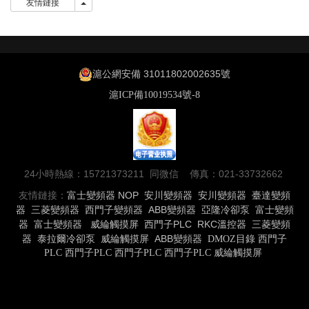
友情鏈接
友情鏈接
滬公網安備 31011802002635號
滬ICP備10019534號-8
24小時熱線：15721373211 同微信 傳真：021-33732662
友情鏈接：
富士變頻器
NOP
安川變頻器
安川變頻器
臺達變頻
器
三菱變頻器
西門子變頻器
ABB變頻器
亞隆冷卻泵
富士變頻
器
富士變頻器
威綸觸摸屏
西門子PLC
RKC溫控器
三菱變頻
器
泰拉爾冷卻泵
威綸觸摸屏
ABB變頻器
DMOZ目錄
西門子
PLC
西門子PLC
西門子PLC
西門子PLC
威綸觸摸屏