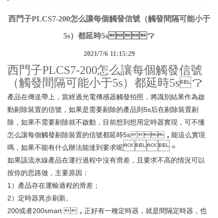
西門子PLCS7-200怎么讓每個觸發信號（觸發間隔可能小于
5s）都延時5s？
2021/7/6 11:15:29
西門子PLCS7-200怎么讓每個觸發信號
（觸發間隔可能小于5s）都延時5s？
產品在傳送帶上，當經過光電傳感器觸發拍照，將識別結果作為啟
動剔除裝置的信號，如果是需要剔除的產品則5s后在剔除裝置剔
除，如果不需要剔除就不啟動，目前想到想用定時器實現，可不懂
怎么讓每個觸發剔除裝置的信號都延時5s，能這么實現
。
嗎，如果不能有什么辦法能達到要求呢
如果該流水線產品在運行過程中沒有滑差，且要求不高的情況可以
按你的思路做，主要原因：
1）產品存在運輸過程的滑差；
2）定時器異步刷新。
200或者200smart ，正好有一種定時器，就是間隔定時器，也