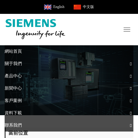
English
中文版
Toggl
naviga
網站首頁
關于我們
產品中心
新聞中心
客戶案例
資料下載
聯系我們
當前位置