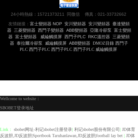
24小時熱線：15721373211 同微信 傳真：021-33732662
友情鏈接：
富士變頻器
NOP
安川變頻器
安川變頻器
臺達變頻
器
三菱變頻器
西門子變頻器
ABB變頻器
亞隆冷卻泵
富士變頻
器
富士變頻器
威綸觸摸屏
西門子PLC
RKC溫控器
三菱變頻
器
泰拉爾冷卻泵
威綸觸摸屏
ABB變頻器
DMOZ目錄
西門子
PLC
西門子PLC
西門子PLC
西門子PLC
威綸觸摸屏
Wellcome to website：
SBOBET登录地址
Link：
sbobet网址-利记sbobet注册登录
|
利记sbobet股份有限公司
|
JD体育
反波胆,JD反波胆|Sportbook Taruhanlawan,JD反波胆|football lay bet
|
JD体