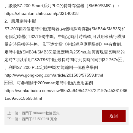
、談談S7-200 Smart系列PLC的特殊存儲器（SMB0/SMB1）：
https://zhuanlan.zhihu.com/p/32140818
2、應用定時中斷：
S7-200有四個定時中斷定時器,兩個特殊寄存器(SMB34/SMB35)和
兩個定時器( T32/T96)中斷。中斷定時計時精確,可以用來執行模擬
量定時采樣等任務。見下述文檔《中斷程序應用舉例》中有實例。
定時中斷(SMB34/SMB35)最長定時為255ms,如何實現更長時間的
定時?可以采用T32/T96中斷,最長時間可到長時間可到32.767s。
、利用S7-200 PLC定時中斷功能編制一個程序舉例：
http://www.gongkong.com/article/201503/57559.html
、可參考關于200smart定時中斷的應用案例：
https://wenku.baidu.com/view/65a3a94954270722192e45361066
1ed9ac515555.html
上一個：
西門子200smart數據丟失
返回
下一個：
西門子S71500R/H 冗余