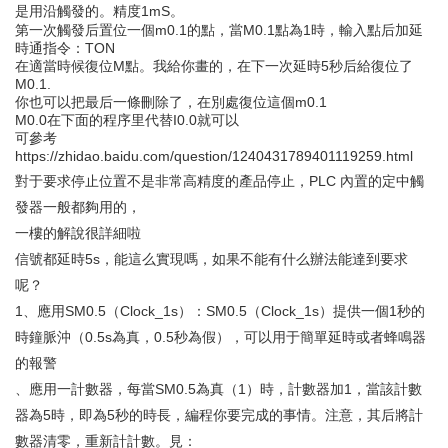
是用沿觸發的。精度1mS。
第一次觸發后置位一個m0.1的點，當M0.1點為1時，輸入點后加延
時通指令：TON
在適當時候復位M點。我給你畫的，在下一次延時5秒后給復位了
M0.1.
你也可以把最后一條刪除了，在別處復位這個m0.1
M0.0在下面的程序里代替I0.0就可以
可參考
https://zhidao.baidu.com/question/1240431789401119259.html
對于要求停止位置不是非常高精度的產品停止，PLC 內置的定中觸
發器一般都夠用的，
一樓的解說很詳細啦
信號都延時5s，能這么實現嗎，如果不能有什么辦法能達到要求
呢？
1、應用SM0.5（Clock_1s）：SM0.5（Clock_1s）提供一個1秒的
時鐘脈沖（0.5s為真，0.5秒為假），可以用于簡單延時或者蜂鳴器
的報警
、應用一計數器，每當SM0.5為真（1）時，計數器加1，當該計數
器為5時，即為5秒的時長，編程你要完成的事情。注意，其后將計
數器清零，重新計計數。見：