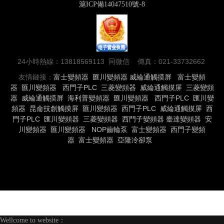
滬ICP備14047510號-8
24小時熱線：13818569113 同微信 傳真：021-33732662
友情鏈接：
富士變頻器
匯川變頻器
威綸通觸摸屏
富士變頻
器
匯川變頻器
西門子PLC
三菱變頻器
威綸通觸摸屏
三菱變頻
器
威綸通觸摸屏
海利普變頻器
匯川變頻器
西門子PLC
匯川變
頻器
昆侖技創觸摸屏
匯川變頻器
西門子PLC
威綸通觸摸屏
西
門子PLC
匯川變頻器
三菱變頻器
西門子變頻器
臺達變頻器
安
川變頻器
匯川變頻器
NOP齒輪泵
富士變頻器
西門子變頻
器
富士變頻器
亞隆冷卻泵
Wellcome to website：