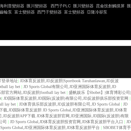
海利普變頻器
匯川變頻器
西門子PLC
匯川變頻器
昆侖技創觸摸屏
匯
P齒輪泵
富士變頻器
西門子變頻器
富士變頻器
亞隆冷卻泵
ET登录地址
|
JD体育反波胆,JD反波胆|Sportbook Taruhanlawan,JD反波
ll lay bet
|
JD Sports Global有限公司,JD亚洲国际体育反波胆,JD
网站,JD反波胆|football lay bet
|
盛帆娱乐【Sbobet】|体育博彩公司|
t
|
JD国际体育反波胆,JD国际(反波胆)有限公司,JD反波胆俱乐部投资官网
|
 lay bet
|
JD体育俱乐部反波胆,JD反波胆有限公司,JD Sports Global
|
JD
JD国际体育反波胆 JD Sports Global,JD亚洲国际体育反波胆,JD体育
,JD反波胆APP下载 JD体育反波胆官网,JD亚洲国际,JD国际(反波胆)有限
限公司
|
JD Sports Global,JD体育反波胆投资官网,JD体育反波胆平台入口
|
JD
orts Global,JD亚洲国际体育反波胆,JD体育反波胆平台
|
SBOBET体育手