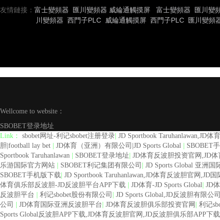
友情鏈接：
富士變頻器
匯川變頻器
威綸通觸摸屏
富士變頻器
匯川變
川變頻器
西門子PLC
威綸通觸摸屏
西門子PLC
匯川變頻
Wellcome to website：
SBOBET登录地址
Link：
sbobet网址-利记sbobet注册登录
|
JD Sportbook Taruhanlaw
胆|football lay bet
|
JD体育（亚洲）有限公司|JD Sports Global
|
SBOBET
Sportbook Taruhanlawan
|
SBOBET登录地址
|
JD体育反波胆投资官网,JD
乐游国际官方网站
|
SBOBET利记集团有限公司
|
JD Sports Global
SBOBET手机版下载
|
JD Sportbook Taruhanlawan,JD体育反波胆官网,
体育俱乐部反波胆-JD反波胆平台APP下载
|
JD体育-JD Sports Global
|
JD
反波胆平台
|
利记sbobet股份有限公司
|
JD Sports Global,JD反波胆
公司
|
JD体育国际亚洲反波胆平台
|
JD体育反波胆俱乐部投资官网
|
利记sb
Sports Global反波胆APP下载,JD体育反波胆官网,JD反波胆俱乐部APP下