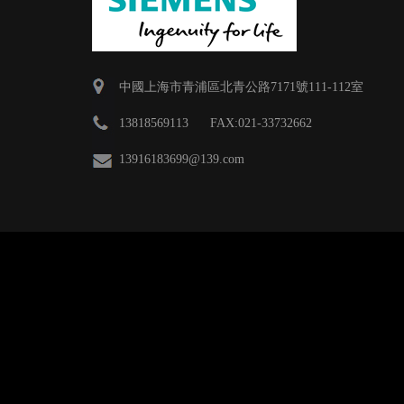
中國上海市青浦區北青公路7171號111-112室
13818569113 FAX:021-33732662
13916183699
@139.com