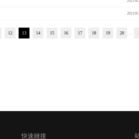
2021/8/
2021/8/
12
13
14
15
16
17
18
19
20
...
快速鏈接