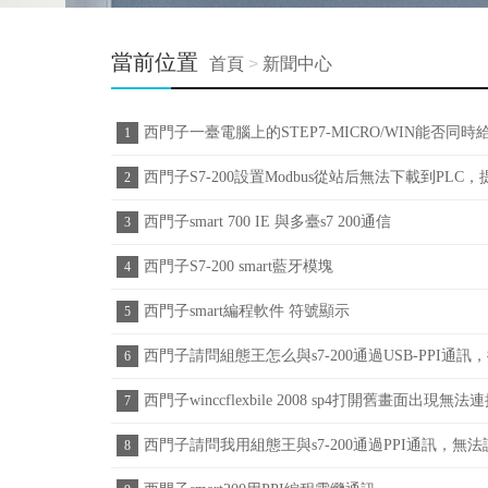
當前位置
首頁
>
新聞中心
西門子一臺電腦上的STEP7-MICRO/WIN能否同
1
西門子S7-200設置Modbus從站后無法下載到PLC
2
西門子smart 700 IE 與多臺s7 200通信
3
西門子S7-200 smart藍牙模塊
4
西門子smart編程軟件 符號顯示
5
西門子請問組態王怎么與s7-200通過USB-PPI通
6
西門子winccflexbile 2008 sp4打開舊畫面
7
西門子請問我用組態王與s7-200通過PPI通訊，無
8