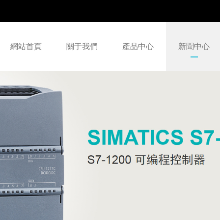
網站首頁
關于我們
產品中心
新聞中心