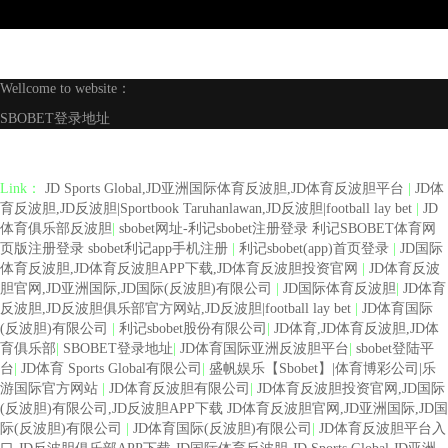
Wellcome to website：
SBOBET登录地址
Link：
JD Sports Global,JD亚洲国际体育反波胆,JD体育反波胆平台
|
JD体
育反波胆,JD反波胆|Sportbook Taruhanlawan,JD反波胆|football lay bet
|
JD
体育俱乐部反波胆
|
sbobet网址-利记sbobet注册登录 利记SBOBET体育网
页版注册登录 sbobet利记app手机注册
|
利记sbobet(app)首页登录
|
JD国际
体育反波胆,JD体育反波胆APP下载,JD体育反波胆投资官网
|
JD体育反波
胆官网,JD亚洲国际,JD国际(反波胆)有限公司
|
JD国际体育反波胆
|
JD体育
反波胆,JD反波胆俱乐部官方网站,JD反波胆|football lay bet
|
JD体育国际
(反波胆)有限公司
|
利记sbobet股份有限公司
|
JD体育,JD体育反波胆,JD体
育俱乐部
|
SBOBET登录地址
|
JD体育国际亚洲反波胆平台
|
sbobet登陆平
台
|
JD体育 Sports Global有限公司
|
盛帆娱乐【Sbobet】|体育博彩公司|乐
游国际官方网站
|
JD体育反波胆有限公司
|
JD体育反波胆投资官网,JD国际
(反波胆)有限公司,JD反波胆APP下载 JD体育反波胆官网,JD亚洲国际,JD国
际(反波胆)有限公司
|
JD体育国际(反波胆)有限公司
|
JD体育反波胆平台入