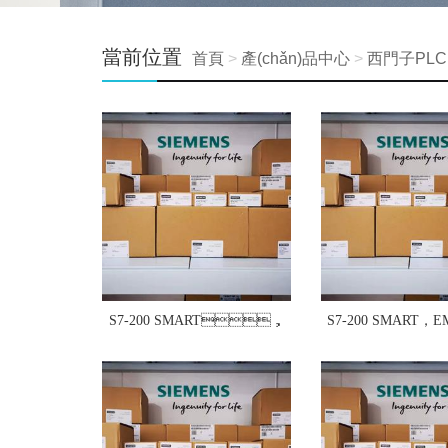
當前位置
首頁
>
產(chǎn)品中心
>
西門子PLC
S7-200 SMART，
S7-200 SMART，E
EM DE16，數(shù)字量輸入
數(shù)字量輸入模塊
模塊，16 x 24 V DC 輸入
V DC 輸