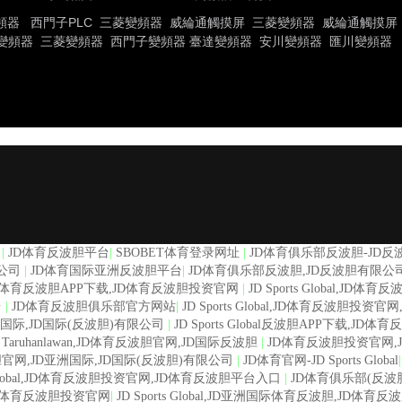
頻器
西門子PLC
三菱變頻器
威綸通觸摸屏
三菱變頻器
威綸通觸摸屏
變頻器
三菱變頻器
西門子變頻器
臺達變頻器
安川變頻器
匯川變頻器
网
|
JD体育反波胆平台
|
SBOBET体育登录网址
|
JD体育俱乐部反波胆-JD反
限公司
|
JD体育国际亚洲反波胆平台
|
JD体育俱乐部反波胆,JD反波胆有限公司,JD S
D体育反波胆APP下载,JD体育反波胆投资官网
|
JD Sports Global,
台
|
JD体育反波胆俱乐部官方网站
|
JD Sports Global,JD体育反波胆投
洲国际,JD国际(反波胆)有限公司
|
JD Sports Global反波胆APP下载,
ook Taruhanlawan,JD体育反波胆官网,JD国际反波胆
|
JD体育反波胆投资官网,
官网,JD亚洲国际,JD国际(反波胆)有限公司
|
JD体育官网-JD Sports Global
ts Global,JD体育反波胆投资官网,JD体育反波胆平台入口
|
JD体育俱乐部(反波
D体育反波胆投资官网
|
JD Sports Global,JD亚洲国际体育反波胆,JD体育