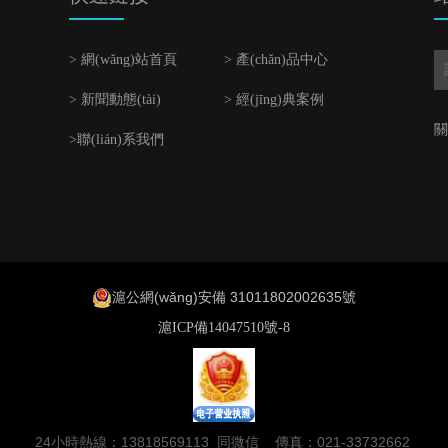
> 網(wǎng)站首頁
> 產(chǎn)品中心
> 新聞動態(tài)
> 經(jīng)典案例
關
>聯(lián)系我們
滬公網(wǎng)安備 31011802002635號
滬ICP備14047510號-8
24小時熱線：13818569113 同微信 傳真：021-33732662