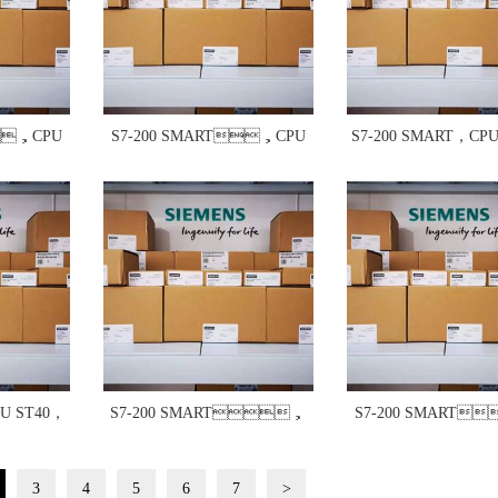
，CPU
S7-200 SMART，CPU
S7-200 SMART，CPU S
īng)濟型
CR20s，經(jīng)濟型 CPU 模
標準型 CPU 模塊，
器輸出，220
塊，繼電器輸出，220 V AC 供
出，24 V DC 供電，
入/12 輸出
電，12 輸入/8 輸出
輸出
PU ST40，
S7-200 SMART，
S7-200 SMART
，晶體管輸
CPU SR40，標準型 CPU
ST30，標準型 C
3
4
5
6
7
>