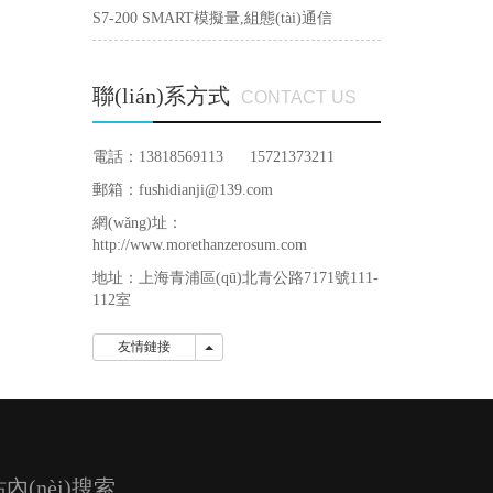
V DC 供
S7-200 SMART模擬量,組態(tài)通信
 輸出
聯(lián)系方式
CONTACT US
電話：13818569113 15721373211
郵箱：fushidianji@139.com
網(wǎng)址：
http://www.morethanzerosum.com
地址：
上海青浦區(qū)北青公路7171號111-
112室
友情鏈接
友情鏈接
內(nèi)搜索