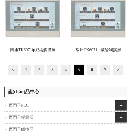
南通TK6071ip威綸觸摸屏
常州TK6071ip威綸觸摸屏
<
1
2
3
4
5
6
7
>
產(chǎn)品中心
+
西門子PLC
+
西門子變頻器
西門子觸摸屏