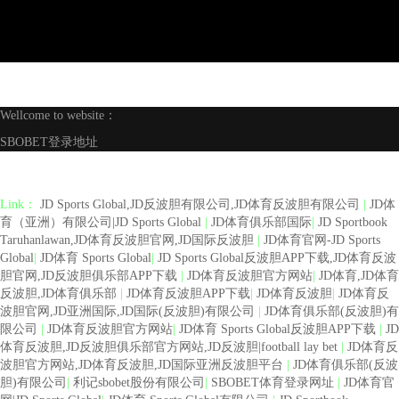
Wellcome to website：
SBOBET登录地址
Link：
JD Sports Global,JD反波胆有限公司,JD体育反波胆有限公司
|
JD体
育（亚洲）有限公司|JD Sports Global
|
JD体育俱乐部国际
|
JD Sportbook
Taruhanlawan,JD体育反波胆官网,JD国际反波胆
|
JD体育官网-JD Sports
Global
|
JD体育 Sports Global
|
JD Sports Global反波胆APP下载,JD体育反波
胆官网,JD反波胆俱乐部APP下载
|
JD体育反波胆官方网站
|
JD体育,JD体育
反波胆,JD体育俱乐部
|
JD体育反波胆APP下载
|
JD体育反波胆
|
JD体育反
波胆官网,JD亚洲国际,JD国际(反波胆)有限公司
|
JD体育俱乐部(反波胆)有
限公司
|
JD体育反波胆官方网站
|
JD体育 Sports Global反波胆APP下载
|
JD
体育反波胆,JD反波胆俱乐部官方网站,JD反波胆|football lay bet
|
JD体育反
波胆官方网站,JD体育反波胆,JD国际亚洲反波胆平台
|
JD体育俱乐部(反波
胆)有限公司
|
利记sbobet股份有限公司
|
SBOBET体育登录网址
|
JD体育官