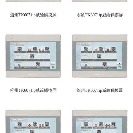
溫州TK6071ip威綸觸摸屏
寧波TK6071ip威綸觸摸屏
杭州TK6071ip威綸觸摸屏
徐州TK6071ip威綸觸摸屏