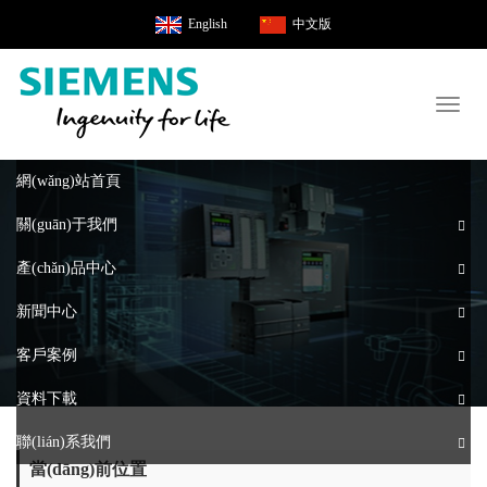
English
中文版
Toggl
naviga
網(wǎng)站首頁
關(guān)于我們
產(chǎn)品中心
新聞中心
客戶案例
資料下載
聯(lián)系我們
當(dāng)前位置