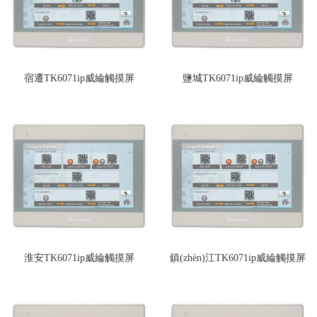
宿遷TK6071ip威綸觸摸屏
鹽城TK6071ip威綸觸摸屏
淮安TK6071ip威綸觸摸屏
鎮(zhèn)江TK6071ip威綸觸摸屏