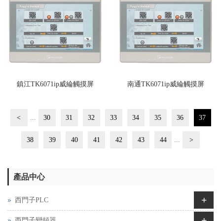
鎮江TK6071ip威綸觸摸屏
南通TK6071ip威綸觸摸屏
<
...
30
31
32
33
34
35
36
37
38
39
40
41
42
43
44
...
>
產品中心
+
西門子PLC
+
西門子變頻器