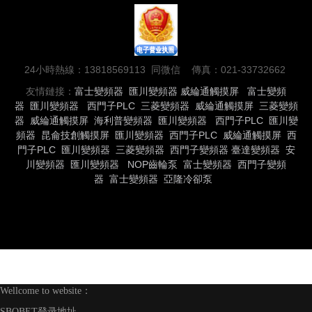
24小時熱線：13818569113 同微信 傳真：021-33732662
友情鏈接：
富士變頻器
匯川變頻器
威綸通觸摸屏
富士變頻
器
匯川變頻器
西門子PLC
三菱變頻器
威綸通觸摸屏
三菱變頻
器
威綸通觸摸屏
海利普變頻器
匯川變頻器
西門子PLC
匯川變
頻器
昆侖技創觸摸屏
匯川變頻器
西門子PLC
威綸通觸摸屏
西
門子PLC
匯川變頻器
三菱變頻器
西門子變頻器
臺達變頻器
安
川變頻器
匯川變頻器
NOP齒輪泵
富士變頻器
西門子變頻
器
富士變頻器
亞隆冷卻泵
Wellcome to website：
SBOBET登录地址