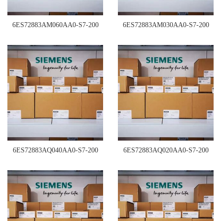
6ES72883AM060AA0-S7-200
6ES72883AM030AA0-S7-200
SMART
SMART
6ES72883AQ040AA0-S7-200
6ES72883AQ020AA0-S7-200
SMART
SMART