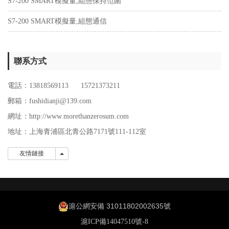
S7-200 SMART模擬量,組態保持范圍
S7-200 SMART模擬量,組態通信
聯系方式
電話：13818569113 15721373211
郵箱：fushidianji@139.com
網址：http://www.morethanzerosum.com
地址：
上海青浦區北青公路7171號111-112室
友情鏈接
友情鏈接
滬公網安備 31011802002635號
滬ICP備14047510號-8