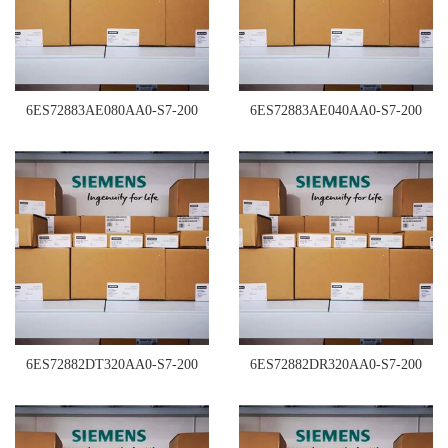
6ES72883AE080AA0-S7-200
6ES72883AE040AA0-S7-200
SMART
SMART
6ES72882DT320AA0-S7-200
6ES72882DR320AA0-S7-200
SMART
SMART