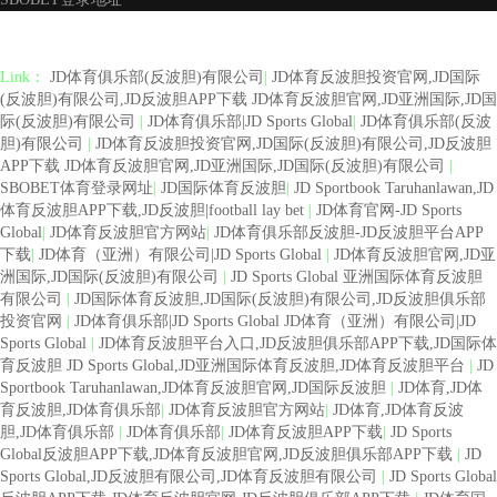
Link：
JD体育俱乐部(反波胆)有限公司
|
JD体育反波胆投资官网,JD国际
(反波胆)有限公司,JD反波胆APP下载 JD体育反波胆官网,JD亚洲国际,JD国
际(反波胆)有限公司
|
JD体育俱乐部|JD Sports Global
|
JD体育俱乐部(反波
胆)有限公司
|
JD体育反波胆投资官网,JD国际(反波胆)有限公司,JD反波胆
APP下载 JD体育反波胆官网,JD亚洲国际,JD国际(反波胆)有限公司
|
SBOBET体育登录网址
|
JD国际体育反波胆
|
JD Sportbook Taruhanlawan,JD
体育反波胆APP下载,JD反波胆|football lay bet
|
JD体育官网-JD Sports
Global
|
JD体育反波胆官方网站
|
JD体育俱乐部反波胆-JD反波胆平台APP
下载
|
JD体育（亚洲）有限公司|JD Sports Global
|
JD体育反波胆官网,JD亚
洲国际,JD国际(反波胆)有限公司
|
JD Sports Global 亚洲国际体育反波胆
有限公司
|
JD国际体育反波胆,JD国际(反波胆)有限公司,JD反波胆俱乐部
投资官网
|
JD体育俱乐部|JD Sports Global JD体育（亚洲）有限公司|JD
Sports Global
|
JD体育反波胆平台入口,JD反波胆俱乐部APP下载,JD国际体
育反波胆 JD Sports Global,JD亚洲国际体育反波胆,JD体育反波胆平台
|
JD
Sportbook Taruhanlawan,JD体育反波胆官网,JD国际反波胆
|
JD体育,JD体
育反波胆,JD体育俱乐部
|
JD体育反波胆官方网站
|
JD体育,JD体育反波
胆,JD体育俱乐部
|
JD体育俱乐部
|
JD体育反波胆APP下载
|
JD Sports
Global反波胆APP下载,JD体育反波胆官网,JD反波胆俱乐部APP下载
|
JD
Sports Global,JD反波胆有限公司,JD体育反波胆有限公司
|
JD Sports Global