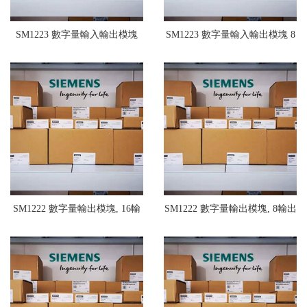
SM1223 數字量輸入輸出模塊
SM1223 數字量輸入輸出模塊 8
16輸入24V DC/ 16輸出繼電器
輸入24V DC/ 8輸出繼電器
SM1222 數字量輸出模塊, 16輸
SM1222 數字量輸出模塊, 8輸出
出24V DC
切換繼電器