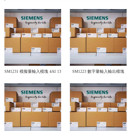
SM1231 模擬量輸入模塊 4AI 13
SM1223 數字量輸入輸出模塊
位分辯率
16輸入24V DC/ 16輸出24V DC