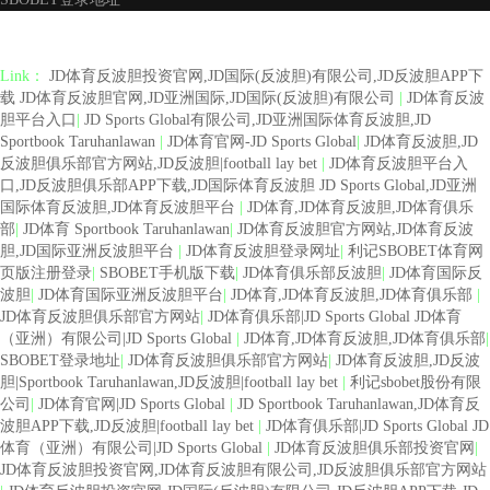
Link：
JD体育反波胆投资官网,JD国际(反波胆)有限公司,JD反波胆APP下
载 JD体育反波胆官网,JD亚洲国际,JD国际(反波胆)有限公司
|
JD体育反波
胆平台入口
|
JD Sports Global有限公司,JD亚洲国际体育反波胆,JD
Sportbook Taruhanlawan
|
JD体育官网-JD Sports Global
|
JD体育反波胆,JD
反波胆俱乐部官方网站,JD反波胆|football lay bet
|
JD体育反波胆平台入
口,JD反波胆俱乐部APP下载,JD国际体育反波胆 JD Sports Global,JD亚洲
国际体育反波胆,JD体育反波胆平台
|
JD体育,JD体育反波胆,JD体育俱乐
部
|
JD体育 Sportbook Taruhanlawan
|
JD体育反波胆官方网站,JD体育反波
胆,JD国际亚洲反波胆平台
|
JD体育反波胆登录网址
|
利记SBOBET体育网
页版注册登录
|
SBOBET手机版下载
|
JD体育俱乐部反波胆
|
JD体育国际反
波胆
|
JD体育国际亚洲反波胆平台
|
JD体育,JD体育反波胆,JD体育俱乐部
|
JD体育反波胆俱乐部官方网站
|
JD体育俱乐部|JD Sports Global JD体育
（亚洲）有限公司|JD Sports Global
|
JD体育,JD体育反波胆,JD体育俱乐部
|
SBOBET登录地址
|
JD体育反波胆俱乐部官方网站
|
JD体育反波胆,JD反波
胆|Sportbook Taruhanlawan,JD反波胆|football lay bet
|
利记sbobet股份有限
公司
|
JD体育官网|JD Sports Global
|
JD Sportbook Taruhanlawan,JD体育反
波胆APP下载,JD反波胆|football lay bet
|
JD体育俱乐部|JD Sports Global JD
体育（亚洲）有限公司|JD Sports Global
|
JD体育反波胆俱乐部投资官网
|
JD体育反波胆投资官网,JD体育反波胆有限公司,JD反波胆俱乐部官方网站