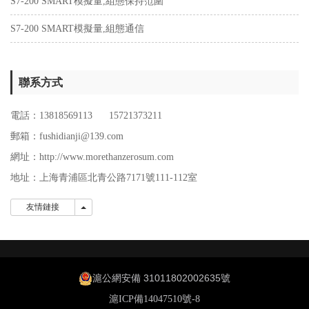
S7-200 SMART模擬量,組態保持范圍
S7-200 SMART模擬量,組態通信
聯系方式
電話：13818569113 15721373211
郵箱：fushidianji@139.com
網址：http://www.morethanzerosum.com
地址：
上海青浦區北青公路7171號111-112室
友情鏈接
友情鏈接
滬公網安備 31011802002635號
滬ICP備14047510號-8