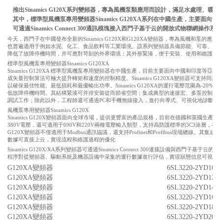
推出
Sinamics G120X
系列
變頻器，專為風機泵類應用而設計，滿足水處理、暖通
其中，標準型風機泵專用變頻器
Sinamics G120XA
系列在中國生產，主要面向中
可通過Sinamics Connect 300通訊模塊接入西門子基于云的開放式物聯網操作系統
今天，西門子在中國發布全新的Sinamics G120X和G120XA變頻器，專為風機和
也普遍適用于例如水泥、化工、食品飲料等工業環境。該系列變頻器具備節能、可靠、易
降低了故障停機時間，并可應對苛刻的外界環境；其外形緊湊，便于安裝、使用和維護。
標準型風機泵專用變頻器Sinamics G120XA
Sinamics G120XA 標準型風機泵專用變頻器在中國生產，目前主要面向中國和印度等
成矢量控制算法可極大提升轉矩和速度的控制精度。Sinamics G120XA變頻器可支
以確保最佳性能、最低損耗和最優輸出功率。Sinamics G120XA的運行電壓范圍為-20
低故障停機時間。其結構緊湊可并排安裝從而節省空間；集成典型的連接宏、多泵控制、
調試工作；除此以外，工程師還可通過PC和手機無線接入，進行向導式、可視化地診斷和
風機泵專用變頻器Sinamics G120X
Sinamics G120X變頻器面向全球市場，提供更豐富的產品規格，目前在德國和英國生產。
380V電壓，還可適用于690V和220V兩種電壓輸入類型，支持高防護標準的3C3涂層，在I
G120X變頻器不僅適用于Modbus通訊協議，還支持Profinet和Profibus現場總線。其集
數據可直接上云，實現流程和維護過程的優化
Sinamics G120X/XA系列變頻器可通過Sinamics Connect 300連接設備與西門子基于云的開
程序對從變頻器、驅動系統及機器設備中采集的運行數據進行評估，實現狀態信息可視化
G120XA變頻器
6SL3220-2YD10-
G120XA變頻器
6SL3220-2YD12-
G120XA變頻器
6SL3220-2YD14-
G120XA變頻器
6SL3220-2YD16-
G120XA變頻器
6SL3220-2YD18-
G120XA變頻器
6SL3220-2YD20-