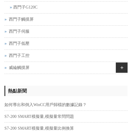
西門子G120C
西門子觸摸屏
西門子伺服
西門子低壓
西門子工控
+
威綸觸摸屏
熱點新聞
如何導出和倒入WinCC用戶歸檔的數據記錄？
S7-200 SMART模擬量,模擬量常問問題
S7-200 SMART模擬量,模擬量比例換算