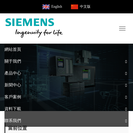
English
中文版
Toggl
naviga
網站首頁
關于我們
產品中心
新聞中心
客戶案例
資料下載
聯系我們
當前位置