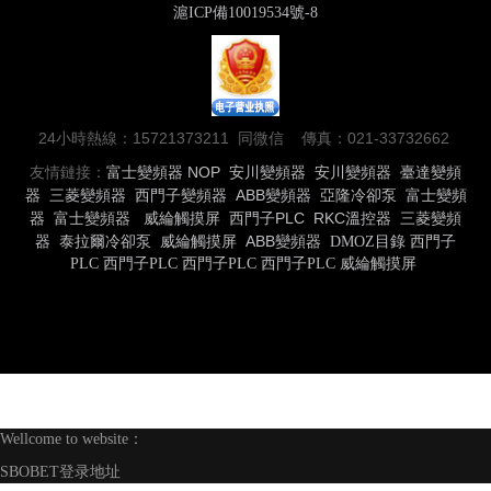
滬ICP備10019534號-8
24小時熱線：15721373211 同微信 傳真：021-33732662
友情鏈接：
富士變頻器
NOP
安川變頻器
安川變頻器
臺達變頻
器
三菱變頻器
西門子變頻器
ABB變頻器
亞隆冷卻泵
富士變頻
器
富士變頻器
威綸觸摸屏
西門子PLC
RKC溫控器
三菱變頻
器
泰拉爾冷卻泵
威綸觸摸屏
ABB變頻器
DMOZ目錄
西門子
PLC
西門子PLC
西門子PLC
西門子PLC
威綸觸摸屏
Wellcome to website：
SBOBET登录地址