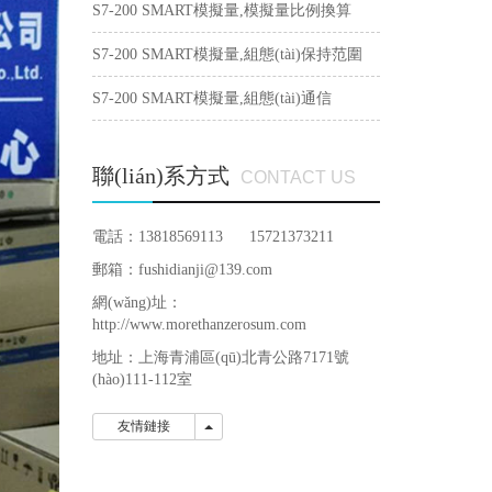
(wèn)題
S7-200 SMART模擬量,模擬量比例換算
S7-200 SMART模擬量,組態(tài)保持范圍
S7-200 SMART模擬量,組態(tài)通信
聯(lián)系方式
CONTACT US
電話：13818569113 15721373211
郵箱：fushidianji@139.com
網(wǎng)址：
http://www.morethanzerosum.com
地址：
上海青浦區(qū)北青公路7171號
(hào)111-112室
友情鏈接
友情鏈接