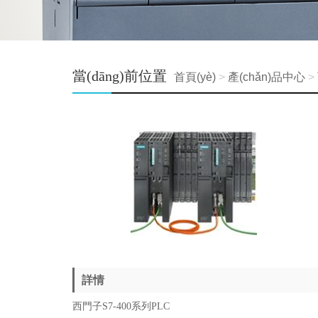
當(dāng)前位置
首頁(yè)
>
產(chǎn)品中心
>
詳情
西門子S7-400系列PLC