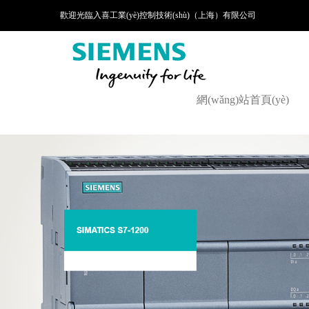
歡迎光臨入喜工業(yè)控制技術(shù)（上海）有限公司
網(wǎng)站首頁(yè)