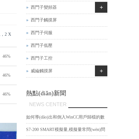
+
西門子變頻器
西門子觸摸屏
西門子伺服
，2 X
西門子低壓
46%
西門子工控
+
威綸觸摸屏
46%
熱點(diǎn)新聞
46%
NEWS CENTER
如何導(dǎo)出和倒入WinCC用戶歸檔的數
(shù)據(jù)記錄？
S7-200 SMART模擬量,模擬量常問(wèn)問