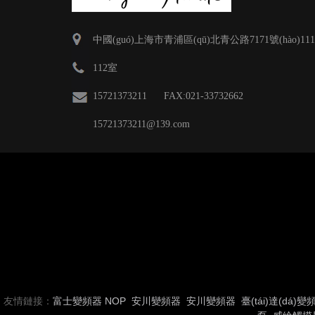
中國(guó)上海市青浦區(qū)北青公路7171號(hào)111
112室
15721373211 FAX:021-33732662
15721373211
@139.com
友情鏈接：
富士變頻器
NOP
安川變頻器
安川變頻器
臺(tái)達(dá)變