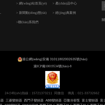
> 網(wǎng)站首頁(yè)
> 產(chǎn)品中心
> 新聞動(dòng)態(tài)
> 經(jīng)典案例
-
關
>聯(lián)系我們
滬公網(wǎng)安備 31011802002635號(hào)
滬ICP備10019534號(hào)-8
24小時(shí)熱線：15721373211 同微信 傳真：021-33732662
頻器
三菱變頻器
西門子變頻器
ABB變頻器
亞隆冷卻泵
富士變頻器
富