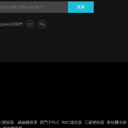
搜索
(guān)注我們
士變頻器
威綸觸摸屏
西門子PLC
RKC溫控器
三菱變頻器
泰拉爾冷卻