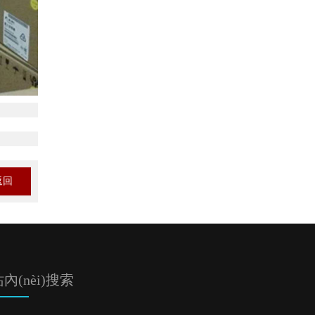
返回
內(nèi)搜索