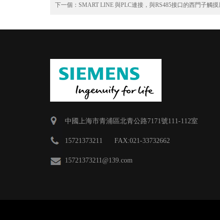
下一個：
SMART LINE 與PLC連接，與RS485接口的西門子觸
中國上海市青浦區北青公路7171號111-112室
15721373211 FAX:021-33732662
15721373211
@139.com