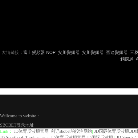
友情鏈接：
富士變頻器
NOP
安川變頻器
安川變頻器
臺達變頻器
三
觸摸屏
Wellcome to website：
SBOBET登录地址
Link：
JD体育反波胆官网
|
利记sbobet的投注网站
|
JD国际体育反波胆,J
JD Sportbook Taruhanlawan,JD体育反波胆官网,JD国际反波胆
|
JD Sport