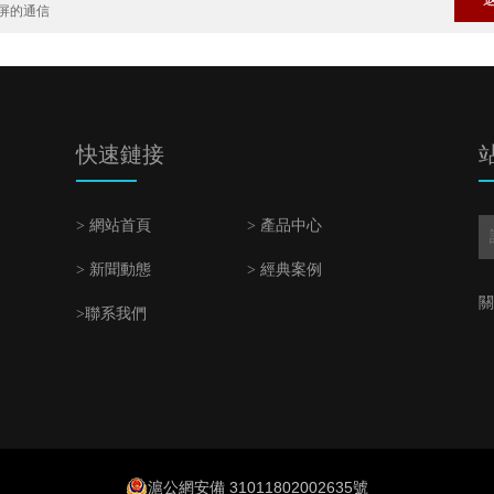
摸屏的通信
快速鏈接
> 網站首頁
> 產品中心
> 新聞動態
> 經典案例
關
>聯系我們
滬公網安備 31011802002635號