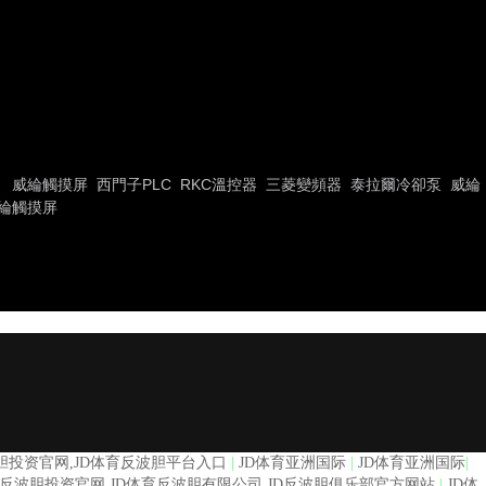
威綸觸摸屏
西門子PLC
RKC溫控器
三菱變頻器
泰拉爾冷卻泵
威綸
綸觸摸屏
D体育反波胆投资官网,JD体育反波胆平台入口
|
JD体育亚洲国际
|
JD体育亚洲国际
|
育反波胆投资官网,JD体育反波胆有限公司,JD反波胆俱乐部官方网站
|
JD体