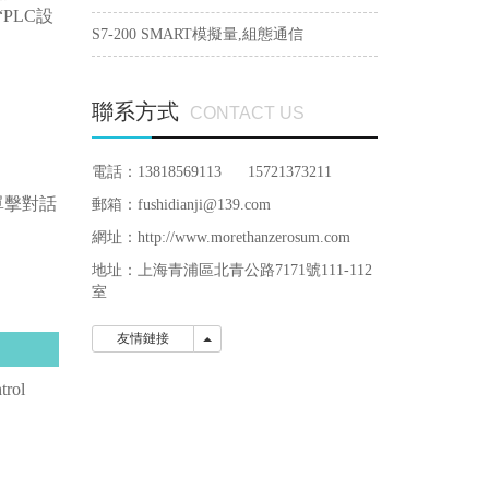
“PLC設
S7-200 SMART模擬量,組態通信
聯系方式
CONTACT US
電話：13818569113 15721373211
成后單擊對話
郵箱：fushidianji@139.com
網址：http://www.morethanzerosum.com
地址：
上海青浦區北青公路7171號111-112
室
友情鏈接
友情鏈接
ol
。