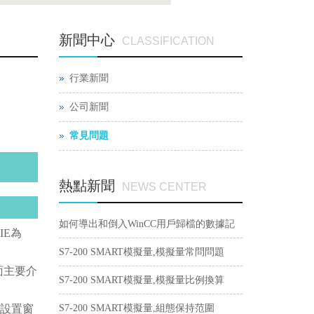
新聞中心
CLASSIFICATION
行業新聞
公司新聞
常見問題
熱點新聞
NEWS CENTER
如何導出和倒入WinCC用戶歸檔的數據記
IE為
錄？
S7-200 SMART模擬量,模擬量常問問題
下面主要介
S7-200 SMART模擬量,模擬量比例換算
數設置窗
S7-200 SMART模擬量,組態保持范圍