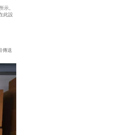
4所示。
文在此設
目傳送