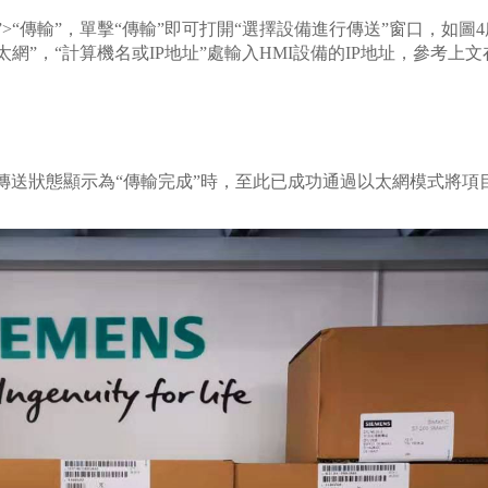
>“傳送”>“傳輸”，單擊“傳輸”即可打開“選擇設備進行傳送”窗口，如圖
網”，“計算機名或IP地址”處輸入HMI設備的IP地址，參考上
待傳送狀態顯示為“傳輸完成”時，至此已成功通過以太網模式將項