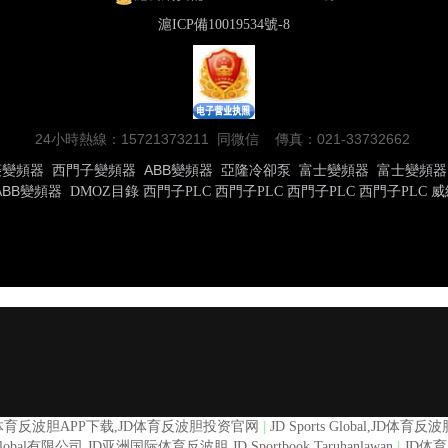
滬ICP備10019534號-8
24小時熱線：15721373211 同微信 傳真：021-33732662
菱變頻器
西門子變頻器
ABB變頻器
亞隆冷卻泵
富士變頻器
富士變頻器
ABB變頻器
DMOZ目錄
西門子PLC
西門子PLC
西門子PLC
西門子PLC
威
D体育反波胆APP下载,JD体育反波胆投资官网
|
JD Sports Global,J
s Global有限公司,JD亚洲国际体育反波胆,JD Sportbook Taruhanlawan
|
JD体