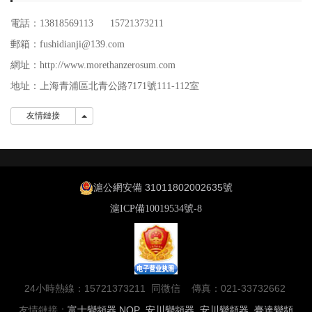
電話：13818569113 15721373211
郵箱：fushidianji@139.com
網址：http://www.morethanzerosum.com
地址：
上海青浦區北青公路7171號111-112室
友情鏈接
友情鏈接
滬公網安備 31011802002635號
滬ICP備10019534號-8
24小時熱線：15721373211 同微信 傳真：021-33732662
友情鏈接：
富士變頻器
NOP
安川變頻器
安川變頻器
臺達變頻