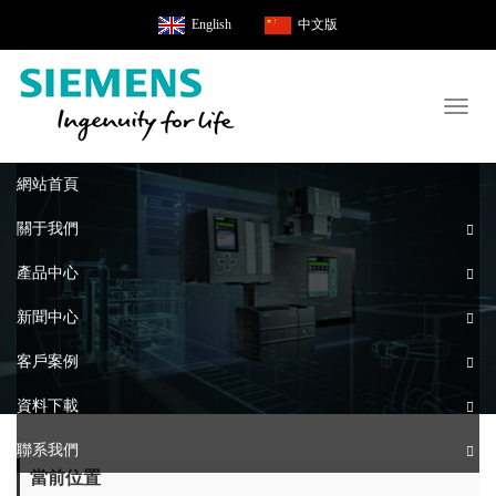
English
中文版
Toggl
naviga
網站首頁
關于我們
產品中心
新聞中心
客戶案例
資料下載
聯系我們
當前位置