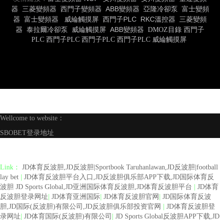
器
三菱變頻器
西門子變頻器
ABB變頻器
亞隆冷卻泵
富士變頻
器
富士變頻器
威綸觸摸屏
西門子PLC
RKC溫控器
三菱變頻
器
泰拉爾冷卻泵
威綸觸摸屏
ABB變頻器
DMOZ目錄
西門子
PLC
西門子PLC
西門子PLC
西門子PLC
威綸觸摸屏
Wellcome to website：
SBOBET登录地址
Link：
JD体育反波胆,JD反波胆|Sportbook Taruhanlawan,JD反波胆|football
lay bet
|
JD体育反波胆平台入口,JD反波胆俱乐部APP下载,JD国际体育反
波胆 JD Sports Global,JD亚洲国际体育反波胆,JD体育反波胆平台
|
JD体育
反波胆登录网址
|
JD体育亚洲国际
|
JD体育反波胆官网
|
JD国际体育反波
胆,JD国际(反波胆)有限公司,JD反波胆俱乐部投资官网
|
JD体育反波胆登
录网址
|
JD体育国际(反波胆)有限公司
|
JD Sports Global反波胆APP下载,JD