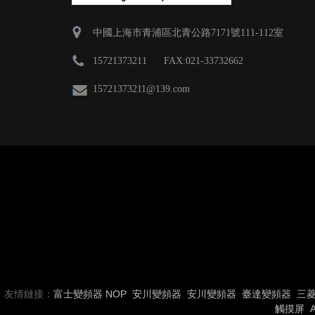
中國上海市青浦區北青公路7171號111-112室
15721373211 FAX:021-33732662
15721373211
@139.com
友情鏈接：
富士變頻器
NOP
安川變頻器
安川變頻器
臺達變頻器
三
觸摸屏