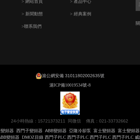
> 網站首頁
> 產品中心
> 新聞動態
> 經典案例
關
>聯系我們
滬公網安備 31011802002635號
滬ICP備10019534號-8
24小時熱線：15721373211 同微信 傳真：021-33732662
菱變頻器
西門子變頻器
ABB變頻器
亞隆冷卻泵
富士變頻器
富士變頻器
ABB變頻器
DMOZ目錄
西門子PLC
西門子PLC
西門子PLC
西門子PLC
威