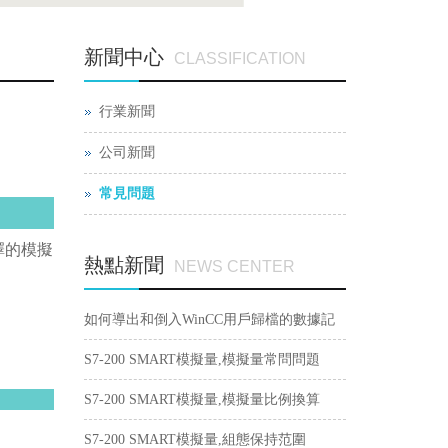
新聞中心
CLASSIFICATION
行業新聞
公司新聞
常見問題
選擇的模擬
熱點新聞
NEWS CENTER
如何導出和倒入WinCC用戶歸檔的數據記
錄？
S7-200 SMART模擬量,模擬量常問問題
S7-200 SMART模擬量,模擬量比例換算
S7-200 SMART模擬量,組態保持范圍