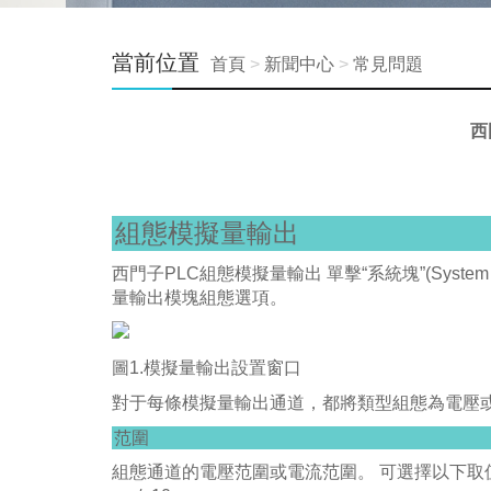
當前位置
首頁
>
新聞中心
>
常見問題
西
組態模擬量輸出
西門子PLC組態模擬量輸出 單擊“系統塊”(System B
量輸出模塊組態選項。
圖1.模擬量輸出設置窗口
對于每條模擬量輸出通道，都將類型組態為電壓
范圍
組態通道的電壓范圍或電流范圍。 可選擇以下取