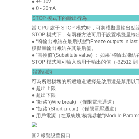
● +/- 10v
● 0 - 20mA
STOP 模式下的輸出行為
當 CPU 處于 STOP 模式時，可將模擬量輸
STOP 模式下，有兩種方法可用于設置模擬量輸
● “將輸出凍結在最后狀態”(Freeze outputs in 
模擬量輸出凍結在其最后值。
● “替換值”(Substitute value) ： 如果“將輸出凍結
STOP 模式就可輸入應用于輸出的值（-32512 到 3
報警組態
可為所選模塊的所選通道選擇是啟用還是禁用以
● 超出上限
● 超出下限
● “斷路”(Wire break) （僅限電流通道）
● “短路”(Short circuit) （僅限電壓通道）
● 用戶電源（在系統塊“模塊參數”(Module Para
圖2.報警設置窗口