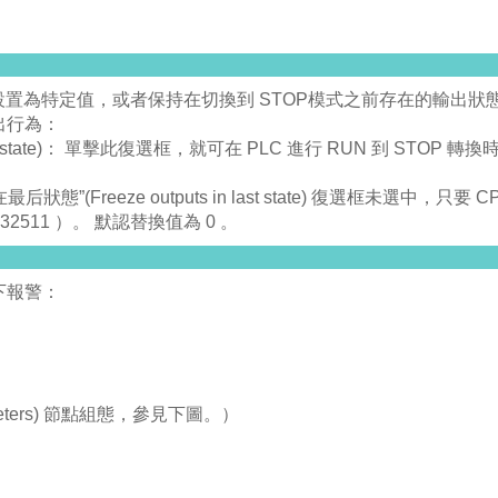
出點設置為特定值，或者保持在切換到 STOP模式之前存在的輸出狀
出行為：
last state)： 單擊此復選框，就可在 PLC 進行 RUN 到 STOP 轉
在最后狀態”(Freeze outputs in last state) 復選框未選中，只要 
2511 ）。 默認替換值為 0 。
下報警：
meters) 節點組態，參見下圖。）