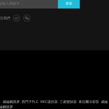
搜索
注我們
威綸觸摸屏
西門子PLC
RKC溫控器
三菱變頻器
泰拉爾冷卻泵
威綸
綸觸摸屏