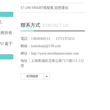
S7-200 SMART模擬量,組態通信
態。
聯系方式
CONTACT US
換時將所有
電話：13818569113 15721373211
CPU 處于
郵箱：fushidianji@139.com
網址：http://www.morethanzerosum.com
地址：
上海青浦區北青公路7171號111-112
室
友情鏈接
友情鏈接