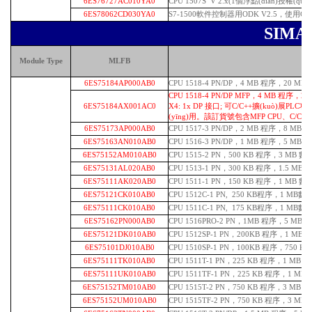
6ES76727AC010YA0
CPU 1507S V 2.x(1個浮點(diǎn)授權(qu
6ES78062CD030YA0
S7-1500軟件控制器用ODK V2.5，使用C/
SIMA
Module Type
MLFB
6ES75184AP000AB0
CPU 1518-4 PN/DP，4 MB 程序，20 MB 
CPU 1518-4 PN/DP MFP，4 MB 程序，20
6ES75184AX001AC0
X4: 1x DP 接口; 可C/C++擴(kuò)展PL
(yīng)用。該訂貨號包含MFP CPU、C/C++ 運
6ES75173AP000AB0
CPU 1517-3 PN/DP，2 MB 程序，8 MB 數(
6ES75163AN010AB0
CPU 1516-3 PN/DP，1 MB 程序，5 MB 數(
6ES75152AM010AB0
CPU 1515-2 PN，500 KB 程序，3 MB 數(s
6ES75131AL020AB0
CPU 1513-1 PN，300 KB 程序，1.5 MB 數
6ES75111AK020AB0
CPU 1511-1 PN，150 KB 程序，1 MB 數(
6ES75121CK010AB0
CPU 1512C-1 PN, 250 KB程序，1 MB數(s
6ES75111CK010AB0
CPU 1511C-1 PN, 175 KB程序，1 MB數(s
6ES75162PN000AB0
CPU 1516PRO-2 PN，1MB 程序，5 MB 數(
6ES75121DK010AB0
CPU 1512SP-1 PN，200KB 程序，1 MB
6ES75101DJ010AB0
CPU 1510SP-1 PN，100KB
程序，750 KB
6ES75111TK010AB0
CPU 1511T-1 PN，225 KB 程序，1 MB 
6ES75111UK010AB0
CPU 1511TF-1 PN，225 KB 程序，1 MB
6ES75152TM010AB0
CPU 1515T-2 PN，750 KB 程序，3 MB
6ES75152UM010AB0
CPU 1515TF-2 PN，750 KB 程序，3 MB