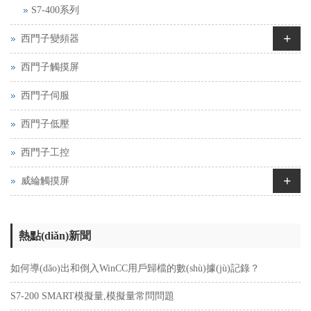
S7-400系列
+
西門子變頻器
西門子觸摸屏
西門子伺服
西門子低壓
西門子工控
+
威綸觸摸屏
熱點(diǎn)新聞
如何導(dǎo)出和倒入WinCC用戶歸檔的數(shù)據(jù)記錄？
S7-200 SMART模擬量,模擬量常問問題