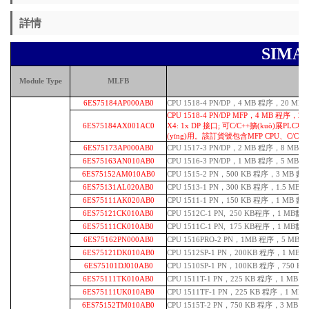
詳情
SIMA
Module Type
MLFB
6ES75184AP000AB0
CPU 1518-4 PN/DP，4 MB 程序，20 MB 
CPU 1518-4 PN/DP MFP，4 MB 程序，20
6ES75184AX001AC0
X4: 1x DP 接口; 可C/C++擴(kuò)展PL
(yīng)用。該訂貨號包含MFP CPU、C/C++ 運
6ES75173AP000AB0
CPU 1517-3 PN/DP，2 MB 程序，8 MB 數(
6ES75163AN010AB0
CPU 1516-3 PN/DP，1 MB 程序，5 MB 數(
6ES75152AM010AB0
CPU 1515-2 PN，500 KB 程序，3 MB 數(s
6ES75131AL020AB0
CPU 1513-1 PN，300 KB 程序，1.5 MB 數
6ES75111AK020AB0
CPU 1511-1 PN，150 KB 程序，1 MB 數(
6ES75121CK010AB0
CPU 1512C-1 PN, 250 KB程序，1 MB數(s
6ES75111CK010AB0
CPU 1511C-1 PN, 175 KB程序，1 MB數(s
6ES75162PN000AB0
CPU 1516PRO-2 PN，1MB 程序，5 MB 數(
6ES75121DK010AB0
CPU 1512SP-1 PN，200KB 程序，1 MB
6ES75101DJ010AB0
CPU 1510SP-1 PN，100KB
程序，750 KB
6ES75111TK010AB0
CPU 1511T-1 PN，225 KB 程序，1 MB 
6ES75111UK010AB0
CPU 1511TF-1 PN，225 KB 程序，1 MB
6ES75152TM010AB0
CPU 1515T-2 PN，750 KB 程序，3 MB