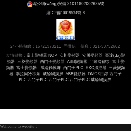
滬公網(wǎng)安備 31011802002635號
滬ICP備10019534號-8
24小時熱線：15721373211 同微信 傳真：021-33732662
友情鏈接：
富士變頻器
NOP
安川變頻器
安川變頻器
臺達(dá)變
頻器
三菱變頻器
西門子變頻器
ABB變頻器
亞隆冷卻泵
富士變
頻器
富士變頻器
威綸觸摸屏
西門子PLC
RKC溫控器
三菱變頻
器
泰拉爾冷卻泵
威綸觸摸屏
ABB變頻器
DMOZ目錄
西門子
PLC
西門子PLC
西門子PLC
西門子PLC
威綸觸摸屏
Wellcome to website：