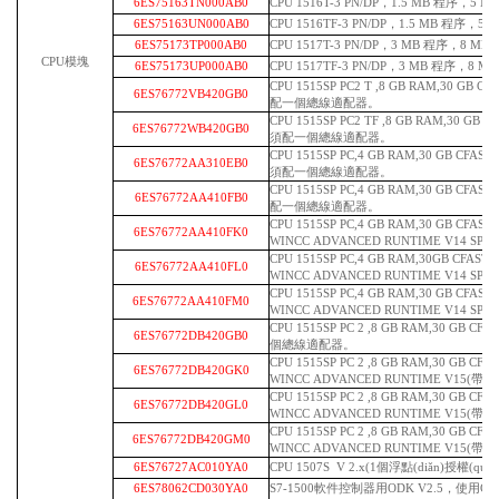
6ES75163TN000AB0
CPU 1516T-3 PN/DP，1.5 MB 程序，5 
6ES75163UN000AB0
CPU 1516TF-3 PN/DP，1.5 MB 程序，5
6ES75173TP000AB0
CPU 1517T-3 PN/DP，3 MB 程序，8 MB
CPU模塊
6ES75173UP000AB0
CPU 1517TF-3 PN/DP，3 MB 程序，8 M
CPU 1515SP PC2 T ,8 GB RAM,30 GB 
6ES76772VB420GB0
配一個總線適配器。
CPU 1515SP PC2 TF ,8 GB RAM,30 GB
6ES76772WB420GB0
須配一個總線適配器。
CPU 1515SP PC,4 GB RAM,30 GB C
6ES76772AA310EB0
須配一個總線適配器。
CPU 1515SP PC,4 GB RAM,30 GB C
6ES76772AA410FB0
配一個總線適配器。
CPU 1515SP PC,4 GB RAM,30 GB C
6ES76772AA410FK0
WINCC ADVANCED RUNTIME V14 SP1(
CPU 1515SP PC,4 GB RAM,30GB CF
6ES76772AA410FL0
WINCC ADVANCED RUNTIME V14 SP1(
CPU 1515SP PC,4 GB RAM,30 GB C
6ES76772AA410FM0
WINCC ADVANCED RUNTIME V14 SP1(
CPU 1515SP PC 2 ,8 GB RAM,30 GB C
6ES76772DB420GB0
個總線適配器。
CPU 1515SP PC 2 ,8 GB RAM,30 GB C
6ES76772DB420GK0
WINCC ADVANCED RUNTIME V15(帶有1
CPU 1515SP PC 2 ,8 GB RAM,30 GB C
6ES76772DB420GL0
WINCC ADVANCED RUNTIME V15(帶有5
CPU 1515SP PC 2 ,8 GB RAM,30 GB C
6ES76772DB420GM0
WINCC ADVANCED RUNTIME V15(帶有2
6ES76727AC010YA0
CPU 1507S V 2.x(1個浮點(diǎn)授權(qu
6ES78062CD030YA0
S7-1500軟件控制器用ODK V2.5，使用C/