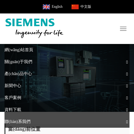
English
中文版
Toggl
naviga
網(wǎng)站首頁
關(guān)于我們
產(chǎn)品中心
新聞中心
客戶案例
資料下載
聯(lián)系我們
當(dāng)前位置