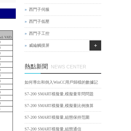
西門子伺服
西門子低壓
西門子工控
ncl. VAT)
0
+
威綸觸摸屏
0
0
3
3
熱點新聞
NEWS CENTER
3
3
3
如何導出和倒入WinCC用戶歸檔的數據記
3
4
錄？
S7-200 SMART模擬量,模擬量常問問題
4
4
S7-200 SMART模擬量,模擬量比例換算
1
S7-200 SMART模擬量,組態保持范圍
S7-200 SMART模擬量,組態通信