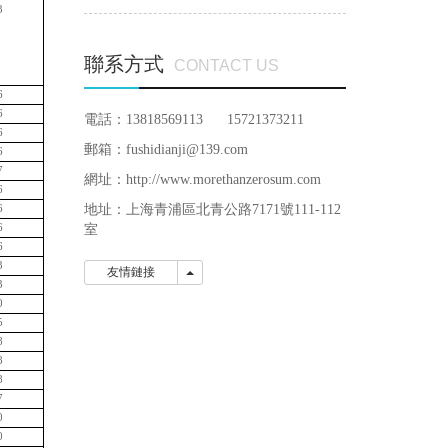
3
聯系方式
CONTACT US
6
6
電話：13818569113 15721373211
6
郵箱：fushidianji@139.com
6
7
網址：http://www.morethanzerosum.com
6
地址：
上海青浦區北青公路7171號111-112
6
6
室
6
3
友情鏈接
友情鏈接
3
0
5
8
8
8
7
0
0