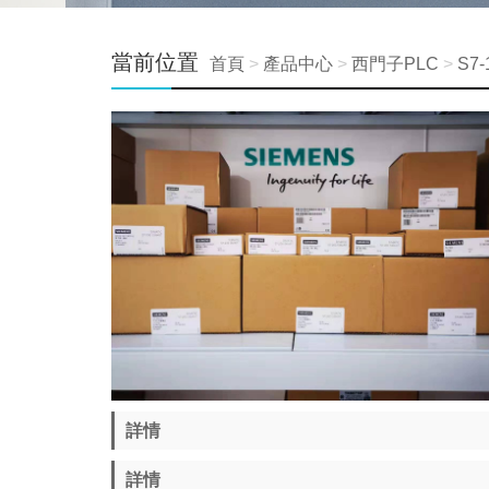
當前位置
首頁
>
產品中心
>
西門子PLC
>
S7
詳情
詳情