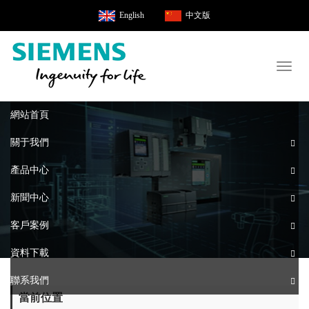
English
中文版
Toggl
naviga
網站首頁
關于我們
產品中心
新聞中心
客戶案例
資料下載
聯系我們
當前位置