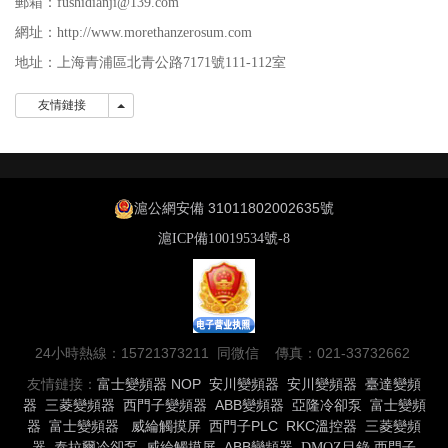
郵箱：fushidianji@139.com
網址：http://www.morethanzerosum.com
地址：
上海青浦區北青公路7171號111-112室
友情鏈接
友情鏈接
滬公網安備 31011802002635號
滬ICP備10019534號-8
24小時熱線：15721373211 同微信 傳真：021-33732662
友情鏈接：
富士變頻器
NOP
安川變頻器
安川變頻器
臺達變頻
器
三菱變頻器
西門子變頻器
ABB變頻器
亞隆冷卻泵
富士變頻
器
富士變頻器
威綸觸摸屏
西門子PLC
RKC溫控器
三菱變頻
器
泰拉爾冷卻泵
威綸觸摸屏
ABB變頻器
DMOZ目錄
西門子