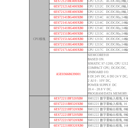
6ES72121BE400XB0
CPU 1212C AC/DC/Rly,8
6ES72121AE400XB0
CPU 1212C DC/DC/DC,8
6ES72121HE400XB0
CPU 1212C DC/DC/Rly,8
6ES72141BG400XB0
CPU 1214C AC/DC/Rly,1
6ES72141AG400XB0
CPU 1214C DC/DC/DC,1
6ES72141HG400XB0
CPU 1214C DC/DC/Rly,1
6ES72151BG400XB0
CPU 1215C AC/DC/Rly,1
CPU模塊
6ES72151AG400XB0
CPU 1215C DC/DC/DC,1
6ES72151HG400XB0
CPU 1215C DC/DC/Rly,1
6ES72171AG400XB0
CPU 1217C DC/DC/DC,1
SIEMCORE918
BASED ON:
SIMATIC S7-1200, CPU 1212
COMPACT CPU, DC/DC/DC,
ONBOARD I/O:
A5E03668639001
8 DI 24V DC; 6 DO 24 V DC;
2 AI 0 - 10V DC,
POWER SUPPLY: DC
20.4 - 28.8 V DC,
PROGRAM/DATA MEMORY: 
6ES72211BF320XB0
SM1221 數字量輸入模塊, 8 
6ES72211BH320XB0
SM1221 數字量輸入模塊, 16
6ES72221HF320XB0
SM1222 數字量輸出模塊, 
6ES72221BF320XB0
SM1222 數字量輸出模塊, 8輸
6ES72221XF320XB0
SM1222 數字量輸出模塊, 
6ES72221HH320XB0
SM1222 數字量輸出模塊, 