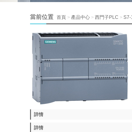
當前位置
首頁
>
產品中心
>
西門子PLC
>
S7
詳情
詳情