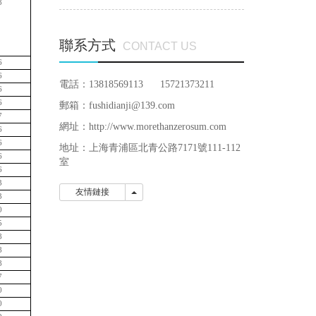
3
聯系方式
CONTACT US
6
6
電話：13818569113 15721373211
6
6
郵箱：fushidianji@139.com
7
網址：http://www.morethanzerosum.com
6
6
地址：
上海青浦區北青公路7171號111-112
6
室
6
3
友情鏈接
友情鏈接
3
0
5
8
8
8
7
0
0