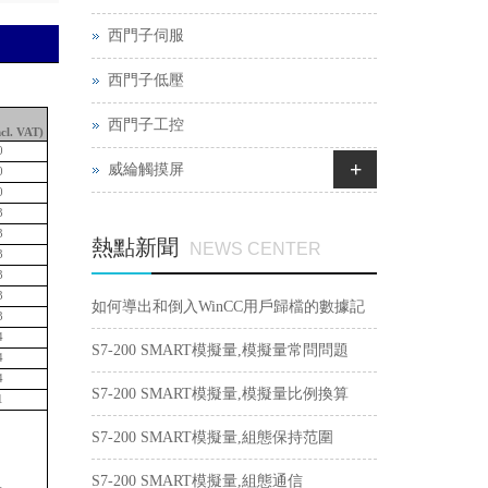
西門子伺服
西門子低壓
西門子工控
ncl. VAT)
0
+
威綸觸摸屏
0
0
3
3
熱點新聞
NEWS CENTER
3
3
3
如何導出和倒入WinCC用戶歸檔的數據記
3
4
錄？
S7-200 SMART模擬量,模擬量常問問題
4
4
S7-200 SMART模擬量,模擬量比例換算
1
S7-200 SMART模擬量,組態保持范圍
S7-200 SMART模擬量,組態通信