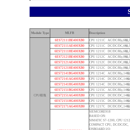
Module Type
MLFB
Description
6ES72111BE400XB0
CPU 1211C AC/DC/Rly,6
6ES72111AE400XB0
CPU 1211C DC/DC/DC,6
6ES72111HE400XB0
CPU 1211C DC/DC/Rly,6
6ES72121BE400XB0
CPU 1212C AC/DC/Rly,8
6ES72121AE400XB0
CPU 1212C DC/DC/DC,8
6ES72121HE400XB0
CPU 1212C DC/DC/Rly,8
6ES72141BG400XB0
CPU 1214C AC/DC/Rly,1
6ES72141AG400XB0
CPU 1214C DC/DC/DC,1
6ES72141HG400XB0
CPU 1214C DC/DC/Rly,1
6ES72151BG400XB0
CPU 1215C AC/DC/Rly,1
CPU模塊
6ES72151AG400XB0
CPU 1215C DC/DC/DC,1
6ES72151HG400XB0
CPU 1215C DC/DC/Rly,1
6ES72171AG400XB0
CPU 1217C DC/DC/DC,1
SIEMCORE918
BASED ON:
SIMATIC S7-1200, CPU 1212
COMPACT CPU, DC/DC/DC,
ONBOARD I/O: